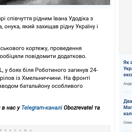
рі співчуття рідним Івана Удодіка з
, онука, який захищав рідну Україну і
ійськового кортежу, проведення
пообіцяли повідомити додатково.
Як 
Укр
 у боях біля Роботиного загинув 24-
екс
рілов із Хмельниччини. На фронті
наф
Андр
зводом батальйону особливого
Два
 в нас у
Telegram-каналі
Obozrevatel та
Маг
кал
Олек