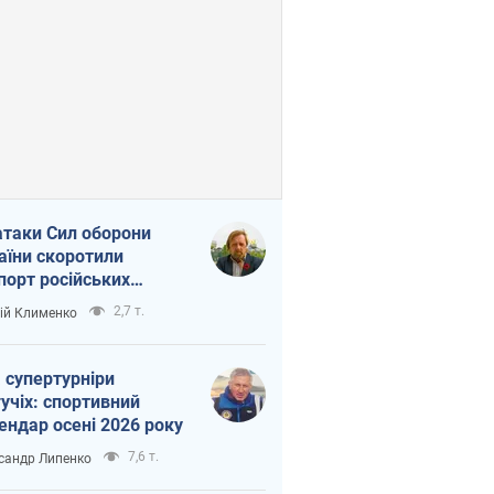
атаки Сил оборони
аїни скоротили
порт російських
топродуктів
2,7 т.
ій Клименко
 супертурніри
учіх: спортивний
ендар осені 2026 року
7,6 т.
сандр Липенко