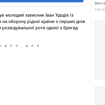
Матч в
6.08.20
ув молодий захисник Іван Удодік із
в на оборону рідної країни з перших днів
 розвідувальної роти однієї з бригад
ідео дня