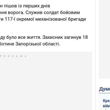
ін пішов із перших днів
ня ворога. Служив солдат бойовим
и 117-ї окремої механізованої бригади
ду було все життя. Захисник загинув 18
ботине Запорізької області.
Дум
Кре
вій