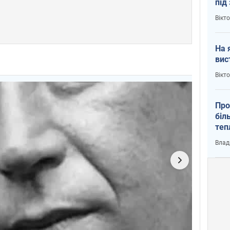
під
кри
Вікт
На 
вис
Вікт
Про
біл
теп
від
Влад
у К