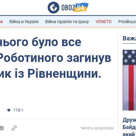
ни
Війна в Україні
Війна Ізраїлю та Ірану
VENETO
Російськ
Важ
нього було все
 Роботиного загинув
к із Рівненщини.
а
17,8 т.
Друж
Байд
Читать на русском
який