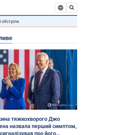
і обстріли
ливе
ина тяжкохворого Джо
ена назвала перший симптом,
 сигналізував про його