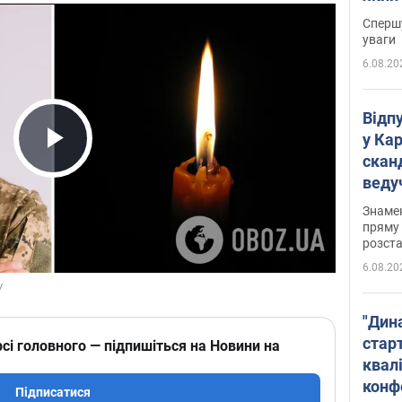
"агр
Спершу
уваги
6.08.20
Відп
у Ка
скан
Play Video
веду
захе
Знаме
пряму 
розста
6.08.20
"Дин
стар
сі головного — підпишіться на Новини на
квалі
конф
Підписатися