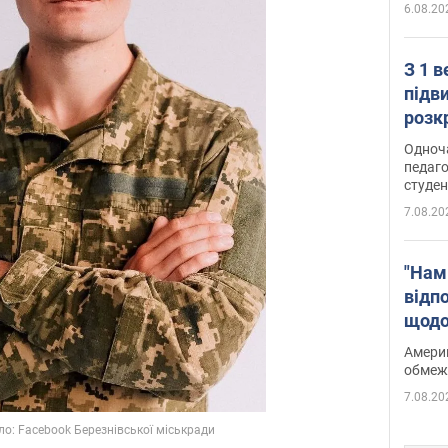
6.08.20
З 1 
підв
розк
Одноч
педаго
студен
7.08.20
"Нам
відп
щодо
Patri
Америк
обмеж
7.08.20