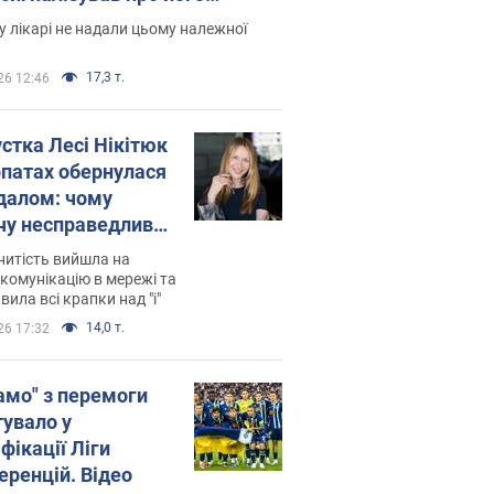
есивний" рак
 лікарі не надали цьому належної
17,3 т.
26 12:46
устка Лесі Нікітюк
рпатах обернулася
далом: чому
чу несправедливо
йтили
нитість вийшла на
комунікацію в мережі та
вила всі крапки над "і"
14,0 т.
26 17:32
амо" з перемоги
тувало у
фікації Ліги
еренцій. Відео