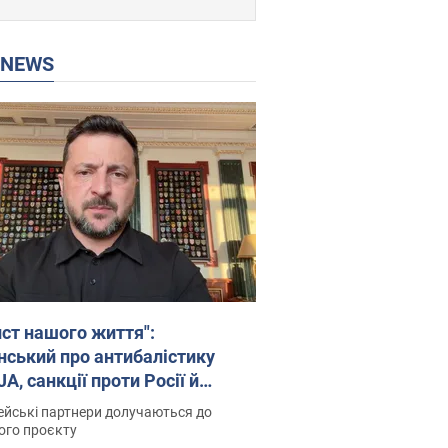
P NEWS
ист нашого життя":
нський про антибалістику
A, санкції проти Росії й
имку аграріїв. Відео
йські партнери долучаються до
ого проєкту