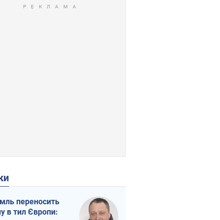
ки
мль переносить
ну в тил Європи: