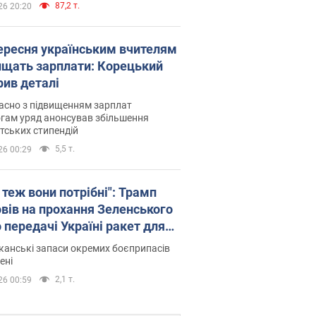
87,2 т.
26 20:20
вересня українським вчителям
ищать зарплати: Корецький
рив деталі
асно з підвищенням зарплат
гам уряд анонсував збільшення
тських стипендій
5,5 т.
26 00:29
 теж вони потрібні": Трамп
овів на прохання Зеленського
 передачі Україні ракет для
ot
анські запаси окремих боєприпасів
ені
2,1 т.
26 00:59