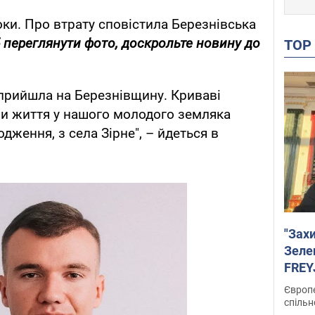
ки. Про втрату сповістила Березнівська
 переглянути фото, доскрольте новину до
TO
 прийшла на Березнівщину. Криваві
ли життя у нашого молодого земляка
одження, з села Зірне", – йдеться в
"Зах
Зеле
FREYJ
підтр
Європе
спільн