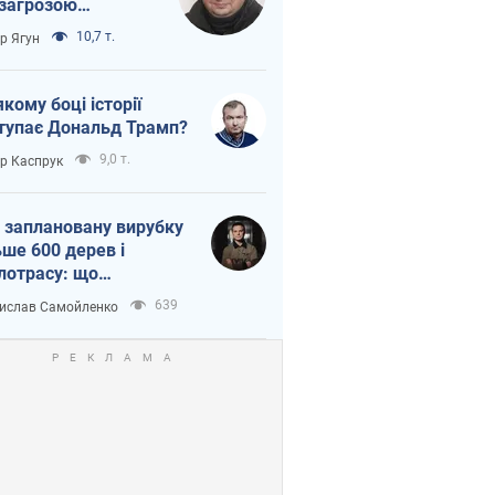
 загрозою
тична логістика
10,7 т.
ор Ягун
якому боці історії
тупає Дональд Трамп?
9,0 т.
ор Каспрук
 заплановану вирубку
ьше 600 дерев і
лотрасу: що
бувається на Теремках
639
ислав Самойленко
иєві