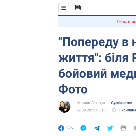
Герої вій
"Попереду в 
життя": біля
бойовий меди
Фото
Марина Ліснічук
Суспільство
22.09.2023 06:13
1 хвилин
976