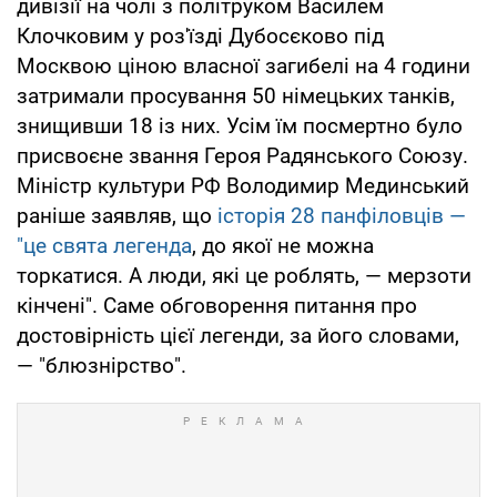
дивізії на чолі з політруком Василем
Клочковим у роз'їзді Дубосєково під
Москвою ціною власної загибелі на 4 години
затримали просування 50 німецьких танків,
знищивши 18 із них. Усім їм посмертно було
присвоєне звання Героя Радянського Союзу.
Міністр культури РФ Володимир Мединський
раніше заявляв, що
історія 28 панфіловців —
"це свята легенда
, до якої не можна
торкатися. А люди, які це роблять, — мерзоти
кінчені". Саме обговорення питання про
достовірність цієї легенди, за його словами,
— "блюзнірство".