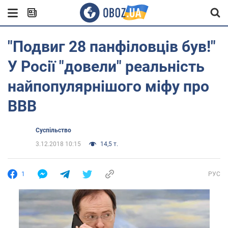
"Подвиг 28 панфіловців був!"
У Росії "довели" реальність
найпопулярнішого міфу про
ВВВ
Суспільство
3.12.2018 10:15
14,5 т.
1
РУС