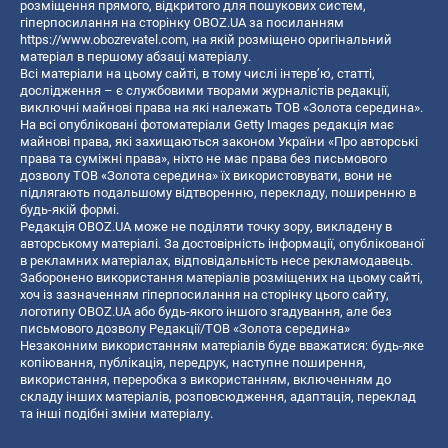
розміщення прямого, відкритого для пошукових систем,
гіперпосилання на сторінку OBOZ.UA за посиланням
https://www.obozrevatel.com
, на якій розміщено оригінальний
матеріал в першому абзаці матеріалу.
Всі матеріали на цьому сайті, в тому числі інтерв’ю, статті,
дослідження – є службовими творами журналістів редакції,
виключні майнові права на які належать ТОВ «Золота середина».
На всі опубліковані фотоматеріали Getty Images редакція має
майнові права, які захищаються законом України «Про авторські
права та суміжні права», ніхто не має права без письмового
дозволу ТОВ «Золота середина» їх використовувати, вони не
підлягають подальшому відтворенню, перекладу, поширенню в
будь-якій формі.
Редакція OBOZ.UA може не поділяти точку зору, викладену в
авторському матеріалі. За достовірність інформації, опублікованої
в рекламних матеріалах, відповідальність несе рекламодавець.
Заборонено використання матеріалів розміщених на цьому сайті,
хоч із зазначенням гіперпосилання на сторінку цього сайту,
логотипу OBOZ.UA або будь-якого іншого згадування, але без
письмового дозволу Редакції/ТОВ «Золота середина»
Незаконним використанням матеріалів буде вважатися: будь-яке
копiювання, публiкацiя, передрук, наступне поширення,
використання, переробка з використанням, включенням до
складу інших матеріалів, розповсюдження, адаптація, переклад
та інші подібні зміни матеріалу.