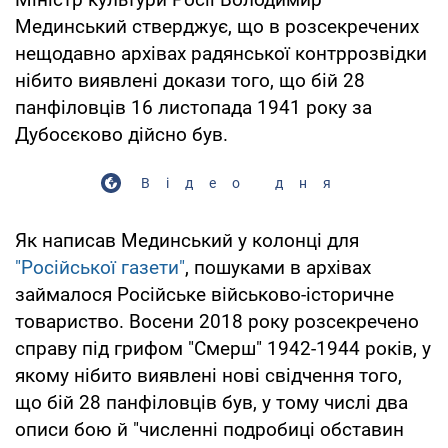
Мединський стверджує, що в розсекречених
нещодавно архівах радянської контррозвідки
нібито виявлені докази того, що бій 28
панфіловців 16 листопада 1941 року за
Дубосєково дійсно був.
Відео дня
Як написав Мединський у колонці для
"Російської газети"
, пошуками в архівах
займалося Російське військово-історичне
товариство. Восени 2018 року розсекречено
справу під грифом "Смерш" 1942-1944 років, у
якому нібито виявлені нові свідчення того,
що бій 28 панфіловців був, у тому числі два
описи бою й "численні подробиці обставин