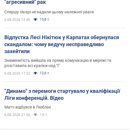
"агресивний" рак
Спершу лікарі не надали цьому належної уваги
15,8 т.
6.08.2026 12:46
Відпустка Лесі Нікітюк у Карпатах обернулася
скандалом: чому ведучу несправедливо
захейтили
Знаменитість вийшла на пряму комунікацію в мережі та
розставила всі крапки над "і"
12,6 т.
6.08.2026 17:32
"Динамо" з перемоги стартувало у кваліфікації
Ліги конференцій. Відео
Матч відбувся в Любліні
1,9 т.
6.08.2026 21:56