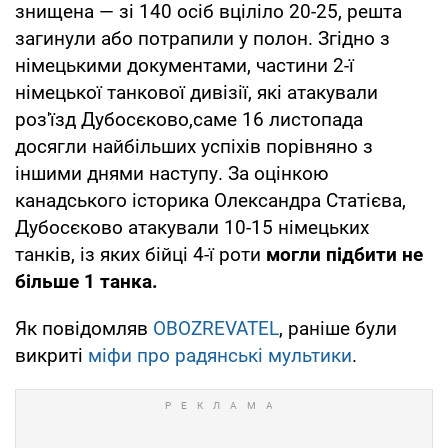
знищена — зі 140 осіб вціліло 20-25, решта
загинули або потрапили у полон. Згідно з
німецькими документами, частини 2-ї
німецької танкової дивізії, які атакували
роз'їзд Дубосєково,саме 16 листопада
досягли найбільших успіхів порівняно з
іншими днями наступу. За оцінкою
канадського історика Олександра Статієва,
Дубосєково атакували 10-15 німецьких
танків, із яких бійці 4-ї роти
могли підбити не
більше 1 танка.
Як повідомляв
OBOZREVATEL
, раніше були
викриті
міфи про радянські мультики
.