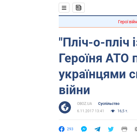
Герої вій
"Пліч-о-пліч 
Героїня АТО 
українцями с
війни
OBOZ.UA
Суспільство
6.11.2017 13:41
16,5 т.
293