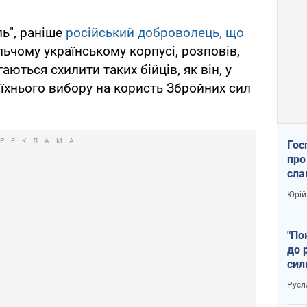
ь", раніше
російський доброволець, що
ьчому українському корпусі, розповів,
ються схилити таких бійців, як він, у
 їхнього вибору на користь Збройних сил
Гос
про
сла
Юрій
"По
до 
сил
Русл