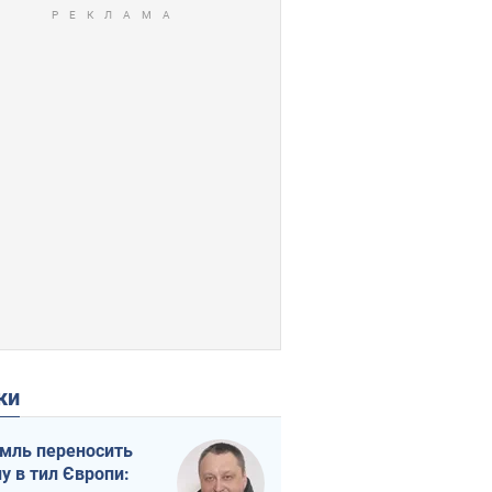
ки
мль переносить
ну в тил Європи: