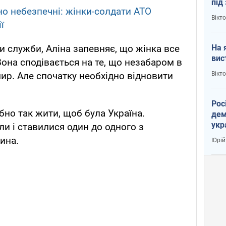
під
но небезпечні: жінки-солдати АТО
кри
Вікт
ї
На 
 служби, Аліна запевняє, що жінка все
вис
она сподівається на те, що незабаром в
Вікт
мир. Але спочатку необхідно відновити
Рос
ібно так жити, щоб була Україна.
дем
укр
ли і ставилися один до одного з
вар
чина.
Юрій