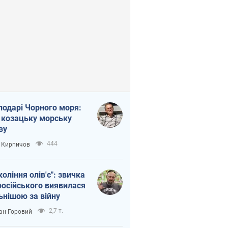
подарі Чорного моря:
 козацьку морську
ву
444
 Кирпичов
коління олів'є": звичка
російського виявилася
ьнішою за війну
2,7 т.
ан Горовий