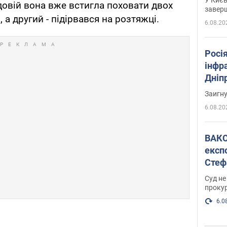
довій вона вже встигла поховати двох
завер
 а другий - підірвався на розтяжці.
6.08.20
Росія
інфр
Дніпр
пора
Заигн
6.08.20
ВАКС обрав 
експ
Стеф
спра
Суд не
проку
6.0