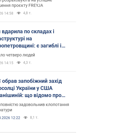
шення проєкту FREYJA
4,8 т.
26 14:58
 вдарила по складах і
аструктурі на
опетровщині: є загиблі і
нені. Фото
уло четверо людей
4,3 т.
26 14:15
запобіжний захід
осолці України у США
анішиній: що відомо про
ву
 повністю задовольнив клопотання
ратури
8,1 т.
8.2026 12:22