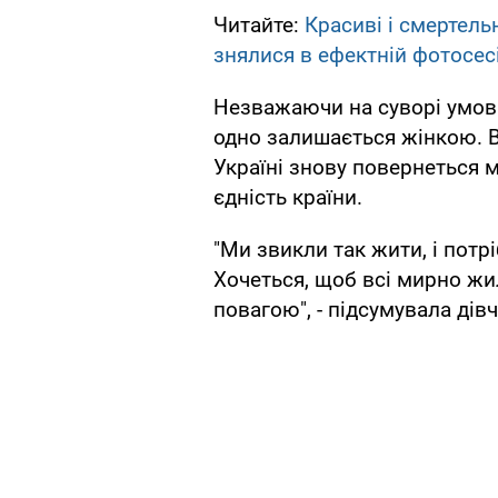
Читайте:
Красиві і смертель
знялися в ефектній фотосесі
Незважаючи на суворі умови
одно залишається жінкою. В
Україні знову повернеться 
єдність країни.
"Ми звикли так жити, і потр
Хочеться, щоб всі мирно жи
повагою", - підсумувала дів