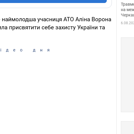
нети
Травм
Фото
на меж
Черка
де наймолодша учасниця АТО Аліна Ворона
6.08.20
ила присвятити себе захисту України та
ідео дня