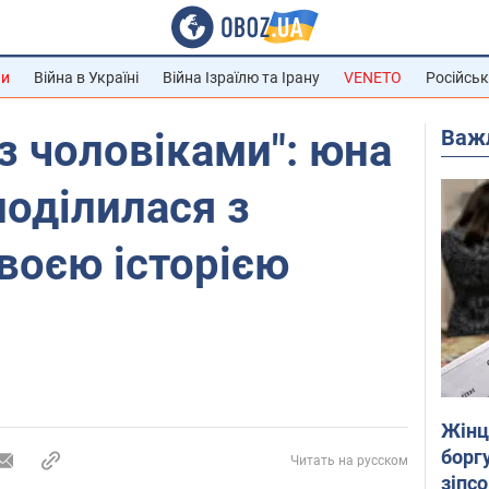
ни
Війна в Україні
Війна Ізраїлю та Ірану
VENETO
Російськ
Важ
із чоловіками": юна
поділилася з
воєю історією
Жінці
боргу
Читать на русском
зіпс