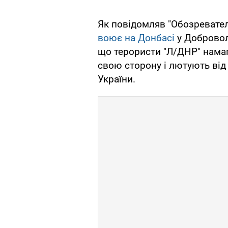
Як повідомляв "Обозревател
воює на Донбасі
у Добровол
що терористи "Л/ДНР" намага
свою сторону і лютують від
України.