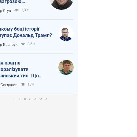
 загрозою
тична логістика
1,3 т.
ор Ягун
якому боці історії
тупає Дональд Трамп?
3,6 т.
ор Каспрук
ія прагне
оралізувати
аїнський тил. Що
то собі нагадати
174
 Богданов