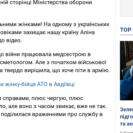
ній сторінці Міністерства оборони
ними жінками! На одному з українських
TO
оловіками захищає нашу країну Аліна
до відео.
 до війни працювала медсестрою в
косметологом. Але з початком військової
на твердо вирішила, що хоче піти в армію.
 жінку-бійця АТО в Авдіївці
и справами, плюс чергую, плюс
, але воно з часом звикає, вже не так.
Зеле
, - поділилася враженнями про службу в
підго
та антибалістичної програми
FREY
У Києв