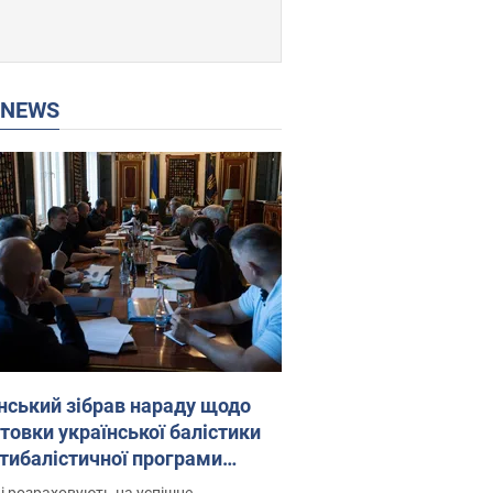
P NEWS
нський зібрав нараду щодо
товки української балістики
JA: які рішення готуються
і розраховують на успішне