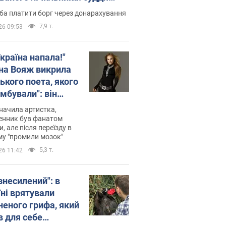
лив неочікуване рішення
ба платити борг через донарахування
7,9 т.
26 09:53
країна напала!"
на Вояж викрила
ького поета, якого
мбували": він
ь російської не
начила артистка,
 а тепер хоче
енник був фанатом
и, але після переїзду в
циду українців
му "промили мозок"
5,3 т.
26 11:42
знесилений": в
їні врятували
неного грифа, який
в для себе