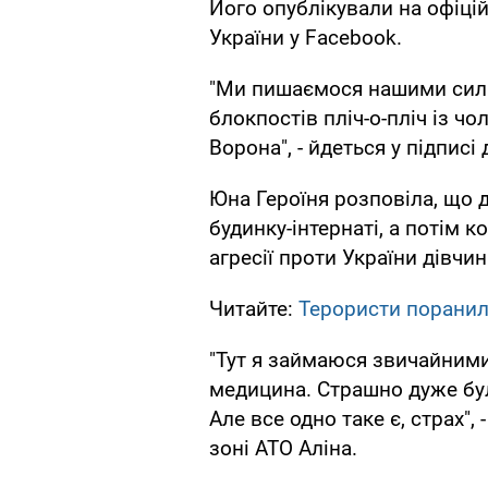
Його опублікували на офіцій
України у Facebook.
"Ми пишаємося нашими силь
блокпостів пліч-о-пліч із ч
Ворона", - йдеться у підписі 
Юна Героїня розповіла, що
будинку-інтернаті, а потім 
агресії проти України дівчи
Читайте:
Терористи поранили
"Тут я займаюся звичайним
медицина. Страшно дуже було
Але все одно таке є, страх"
зоні АТО Аліна.