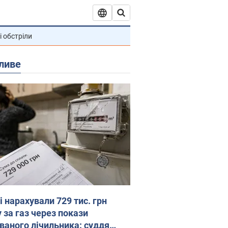
і обстріли
ливе
 нарахували 729 тис. грн
 за газ через покази
ованого лічильника: суддя