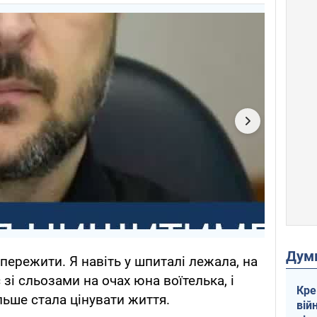
Дум
пережити. Я навіть у шпиталі лежала, на
 зі сльозами на очах юна воїтелька, і
Кре
льше стала цінувати життя.
вій