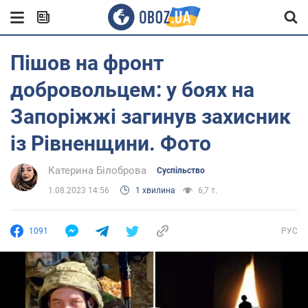
Пішов на фронт
добровольцем: у боях на
Запоріжжі загинув захисник
із Рівненщини. Фото
Катерина Білоброва
Суспільство
1.08.2023 14:56
1 хвилина
6,7 т.
1091
РУС