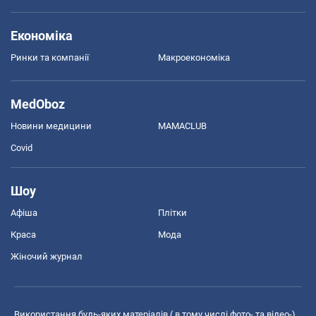
Економіка
Ринки та компанії
Макроекономіка
MedOboz
Новини медицини
MAMACLUB
Covid
Шоу
Афіша
Плітки
Краса
Мода
Жіночий журнал
Використання будь-яких матеріалів ( в тому числі фото- та відео-),