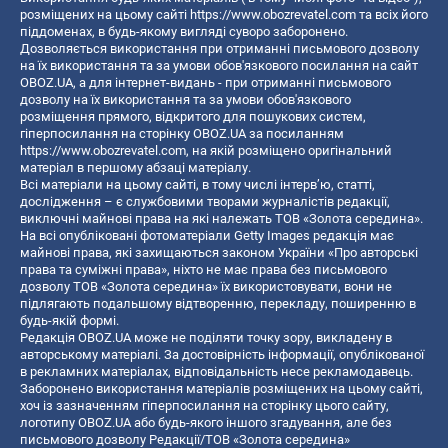
розміщених на цьому сайті
https://www.obozrevatel.com
та всіх його
піддоменах, в будь-якому вигляді суворо заборонено.
Дозволяється використання при отриманні письмового дозволу
на їх використання та за умови обов'язкового посилання на сайт
OBOZ.UA, а для інтернет-видань - при отриманні письмового
дозволу на їх використання та за умови обов'язкового
розміщення прямого, відкритого для пошукових систем,
гіперпосилання на сторінку OBOZ.UA за посиланням
https://www.obozrevatel.com
, на якій розміщено оригінальний
матеріал в першому абзаці матеріалу.
Всі матеріали на цьому сайті, в тому числі інтерв’ю, статті,
дослідження – є службовими творами журналістів редакції,
виключні майнові права на які належать ТОВ «Золота середина».
На всі опубліковані фотоматеріали Getty Images редакція має
майнові права, які захищаються законом України «Про авторські
права та суміжні права», ніхто не має права без письмового
дозволу ТОВ «Золота середина» їх використовувати, вони не
підлягають подальшому відтворенню, перекладу, поширенню в
будь-якій формі.
Редакція OBOZ.UA може не поділяти точку зору, викладену в
авторському матеріалі. За достовірність інформації, опублікованої
в рекламних матеріалах, відповідальність несе рекламодавець.
Заборонено використання матеріалів розміщених на цьому сайті,
хоч із зазначенням гіперпосилання на сторінку цього сайту,
логотипу OBOZ.UA або будь-якого іншого згадування, але без
письмового дозволу Редакції/ТОВ «Золота середина»