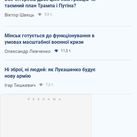
таємний план Трампа і Путіна?
Віктор Швець
5,9 т.
Мінськ готується до функціонування в
умовах масштабної воєнної кризи
Олександр Левченко
11,5 т.
Ні зброї, ні людей: як Лукашенко будує
нову армію
Ігар Тишкевич
7,3 т.