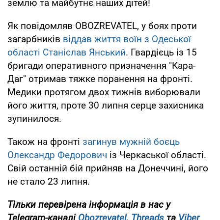
землю та майбутнє наших дітей!
Як повідомляв OBOZREVATEL, у боях проти
загарбників
віддав життя воїн з Одеської
області Станіслав Янський
. Гвардієць із 15
бригади оперативного призначення "Кара-
Даг" отримав тяжке поранення на фронті.
Медики протягом двох тижнів виборювали
його життя, проте 30 липня серце захисника
зупинилося.
Також на фронті
загинув мужній боєць
Олександр Федорович
із Черкаської області.
Свій останній бій прийняв на Донеччині, його
не стало 23 липня.
Тільки перевірена інформація в нас у
Telegram-каналі
Obozrevatel
,
Threads
та
Viber
.