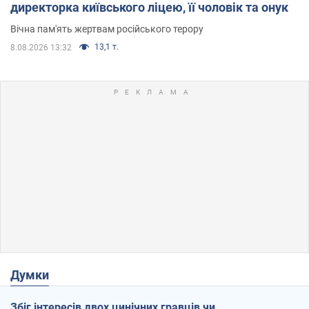
директорка київського ліцею, її чоловік та онук
Вічна пам'ять жертвам російського терору
13,1 т.
8.08.2026 13:32
Думки
Збіг інтересів двох цинічних гравців чи