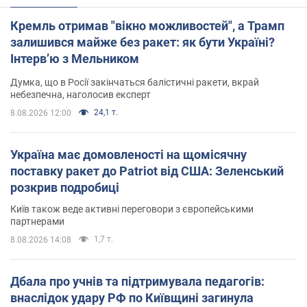
Кремль отримав "вікно можливостей", а Трамп
залишився майже без ракет: як бути Україні?
Інтерв’ю з Мельником
Думка, що в Росії закінчаться балістичні ракети, вкрай
небезпечна, наголосив експерт
24,1 т.
8.08.2026 12:00
Україна має домовленості на щомісячну
поставку ракет до Patriot від США: Зеленський
розкрив подробиці
Київ також веде активні переговори з європейськими
партнерами
1,7 т.
8.08.2026 14:08
Дбала про учнів та підтримувала педагогів:
внаслідок удару РФ по Київщині загинула