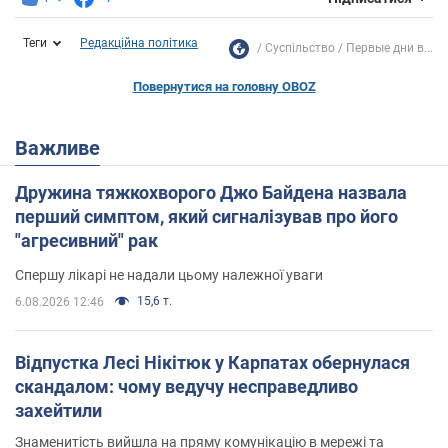
Теги
Редакційна політика
Суспільство
Первые дни в...
Повернутися на головну OBOZ
Важливе
Дружина тяжкохворого Джо Байдена назвала
перший симптом, який сигналізував про його
"агресивний" рак
Спершу лікарі не надали цьому належної уваги
15,6 т.
6.08.2026 12:46
Відпустка Лесі Нікітюк у Карпатах обернулася
скандалом: чому ведучу несправедливо
захейтили
Знаменитість вийшла на пряму комунікацію в мережі та