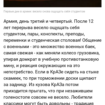
Армия, день третий и четвертый. После 12
лет перерыва весело ощущать себя
студентом, пары, конспекты, преподы,
переменки и студенческая столовая! Общение
с военными - это множество военных баек,
самая свежая - как меняли колесо грузовика,
упирая домкрат в учебную противотанковую
мину, и реакция окружающих на это
непотребство. Если в КрАЗе сидеть на стыке
скамеек, то при торможении доски щипают
за задницу. Из кузова КрАЗа потом
приходится прыгать, что при незажившем
голеностопе совсем не весело. Любители
классики могут быть довольны - традиция