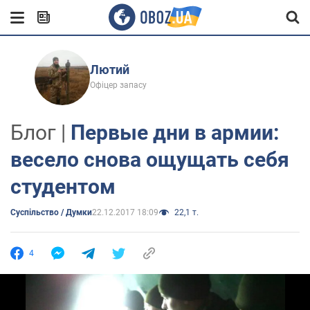
Лютий
Офіцер запасу
Блог |
Первые дни в армии:
весело снова ощущать себя
студентом
Суспільство / Думки
22.12.2017 18:09
22,1 т.
4