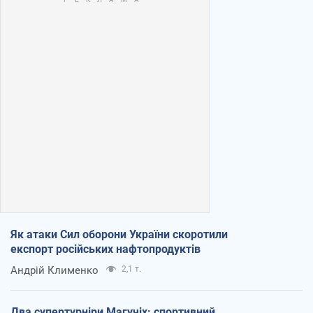
Як атаки Сил оборони України скоротили
експорт російських нафтопродуктів
Андрій Клименко
2,1 т.
Два супертурніри Магучіх: спортивний