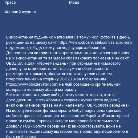
Краса
Мода
Жіночий журнал
Використання будь-яких матеріалів ( в тому числі фото- та відео-),
розміщених на цьому сайті
https://www.obozrevatel.com
та всіх його
піддоменах, в будь-якому вигляді суворо заборонено.
Дозволяється використання при отриманні письмового дозволу
на їх використання та за умови обов'язкового посилання на сайт
OBOZ.UA, а для інтернет-видань - при отриманні письмового
дозволу на їх використання та за умови обов'язкового
розміщення прямого, відкритого для пошукових систем,
гіперпосилання на сторінку OBOZ.UA за посиланням
https://www.obozrevatel.com
, на якій розміщено оригінальний
матеріал в першому абзаці матеріалу.
Всі матеріали на цьому сайті, в тому числі інтерв’ю, статті,
дослідження – є службовими творами журналістів редакції,
виключні майнові права на які належать ТОВ «Золота середина».
На всі опубліковані фотоматеріали Getty Images редакція має
майнові права, які захищаються законом України «Про авторські
права та суміжні права», ніхто не має права без письмового
дозволу ТОВ «Золота середина» їх використовувати, вони не
підлягають подальшому відтворенню, перекладу, поширенню в
будь-якій формі.