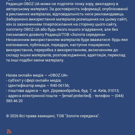
Редакція OBOZ.UA може не поділяти точку зору, викладену в
авторському матеріалі. За достовірність інформації, опублікованої
в рекламних матеріалах, відповідальність несе рекламодавець.
Заборонено використання матеріалів розміщених на цьому сайті,
хоч із зазначенням гіперпосилання на сторінку цього сайту,
логотипу OBOZ.UA або будь-якого іншого згадування, але без
письмового дозволу Редакції/ТОВ «Золота середина»
Незаконним використанням матеріалів буде вважатися: будь-яке
копiювання, публiкацiя, передрук, наступне поширення,
використання, переробка з використанням, включенням до
складу інших матеріалів, розповсюдження, адаптація, переклад
та інші подібні зміни матеріалу.
Назва онлайн медіа — «OBOZ.UA»
- суб'єкт у сфері онлайн медіа;
- ідентифікатор медіа — R40-06156;
- поштова адреса — вул. Деревообробна, буд. 7, м. Київ, 01013;
- адреса електронної пошти —
[email protected]
; - телефон — (044)
585 46 20
© 2026 Всі права захищені, ТОВ "Золота середина".