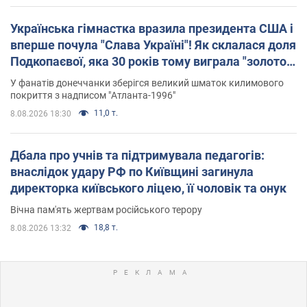
Українська гімнастка вразила президента США і
вперше почула "Слава Україні"! Як склалася доля
Подкопаєвої, яка 30 років тому виграла "золото"
Олімпіади
У фанатів донеччанки зберігся великий шматок килимового
покриття з надписом "Атланта-1996"
11,0 т.
8.08.2026 18:30
Дбала про учнів та підтримувала педагогів:
внаслідок удару РФ по Київщині загинула
директорка київського ліцею, її чоловік та онук
Вічна пам'ять жертвам російського терору
18,8 т.
8.08.2026 13:32