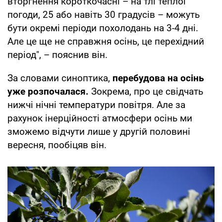
вторгнення короткочасні – на тлі теплої
погоди, 25 або навіть 30 градусів – можуть
бути окремі періоди похолодань на 3-4 дні.
Але це ще не справжня осінь, це перехідний
період", – пояснив він.
За словами синоптика,
перебудова на осінь
уже розпочалася.
Зокрема, про це свідчать
нижчі нічні температури повітря. Але за
рахунок інерційності атмосфери осінь ми
зможемо відчути лише у другій половині
вересня, пообіцяв він.