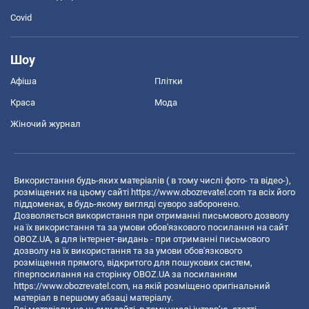
Covid
Шоу
Афіша
Плітки
Краса
Мода
Жіночий журнал
Використання будь-яких матеріалів ( в тому числі фото- та відео-),
розміщених на цьому сайті
https://www.obozrevatel.com
та всіх його
піддоменах, в будь-якому вигляді суворо заборонено.
Дозволяється використання при отриманні письмового дозволу
на їх використання та за умови обов'язкового посилання на сайт
OBOZ.UA, а для інтернет-видань - при отриманні письмового
дозволу на їх використання та за умови обов'язкового
розміщення прямого, відкритого для пошукових систем,
гіперпосилання на сторінку OBOZ.UA за посиланням
https://www.obozrevatel.com
, на якій розміщено оригінальний
матеріал в першому абзаці матеріалу.