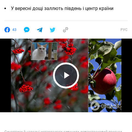
У вересні дощі заллють південь і центр країни
43
РУС
Play Video