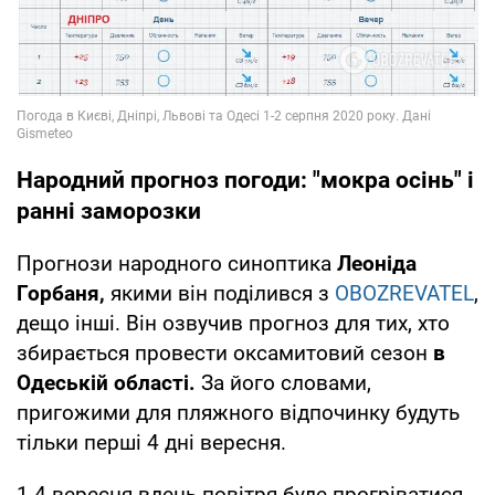
Народний прогноз погоди: "мокра осінь" і
ранні заморозки
Прогнози народного синоптика
Леоніда
Горбаня,
якими він поділився з
OBOZREVATEL
,
дещо інші. Він озвучив прогноз для тих, хто
збирається провести оксамитовий сезон
в
Одеській області.
За його словами,
пригожими для пляжного відпочинку будуть
тільки перші 4 дні вересня.
1-4 вересня вдень повітря буде прогріватися