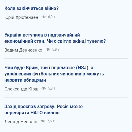
Коли закінчиться війна?
Юрій Хрістензен
6,9 т.
Україна вступила в надзвичайний
економічний стан. Чи є світло вкінці тунелю?
Вадим Денисенко
5,9 т.
Чий буде Крим, той і переможе (NSJ), а
українських футбольних чиновників можуть
назвати вбивцями
Олександр Кірш
5,8 т.
Захід проспав загрозу: Росія може
перевірити НАТО війною
Леонід Невзлін
7,6 т.