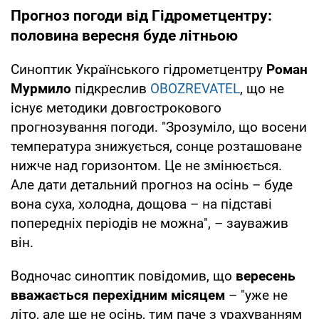
Прогноз погоди від Гідрометцентру:
половина вересня буде літньою
Синоптик Українського гідрометцентру
Роман
Мурмило
підкреслив
OBOZREVATEL
, що не
існує методики довгострокового
прогнозування погоди. "Зрозуміло, що восени
температура знижується, сонце розташоване
нижче над горизонтом. Це не змінюється.
Але дати детальний прогноз на осінь – буде
вона суха, холодна, дощова – на підставі
попередніх періодів не можна", – зауважив
він.
Водночас синоптик повідомив, що
вересень
вважається перехідним місяцем
– "уже не
літо, але ще не осінь, тим паче з урахуванням