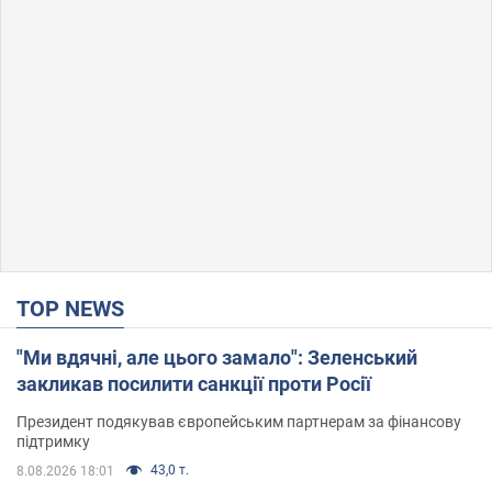
TOP NEWS
"Ми вдячні, але цього замало": Зеленський
закликав посилити санкції проти Росії
Президент подякував європейським партнерам за фінансову
підтримку
43,0 т.
8.08.2026 18:01