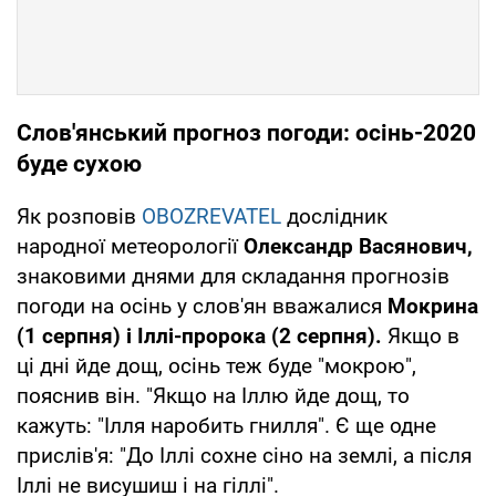
Слов'янський прогноз погоди: осінь-2020
буде сухою
Як розповів
OBOZREVATEL
дослідник
народної метеорології
Олександр Васянович,
знаковими днями для складання прогнозів
погоди на осінь у слов'ян вважалися
Мокрина
(1 серпня) і Іллі-пророка (2 серпня).
Якщо в
ці дні йде дощ, осінь теж буде "мокрою",
пояснив він. "Якщо на Іллю йде дощ, то
кажуть: "Ілля наробить гнилля". Є ще одне
прислів'я: "До Іллі сохне сіно на землі, а після
Іллі не висушиш і на гіллі".