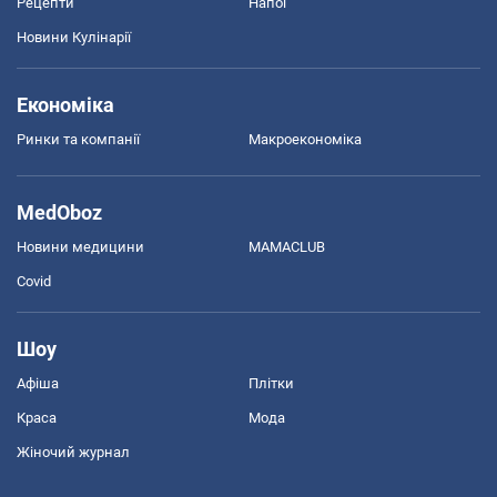
Рецепти
Напої
Новини Кулінарії
Економіка
Ринки та компанії
Макроекономіка
MedOboz
Новини медицини
MAMACLUB
Covid
Шоу
Афіша
Плітки
Краса
Мода
Жіночий журнал