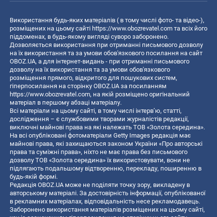
Використання будь-яких матеріалів ( в тому числі фото- та відео-),
розміщених на цьому сайті
https://www.obozrevatel.com
та всіх його
піддоменах, в будь-якому вигляді суворо заборонено.
Дозволяється використання при отриманні письмового дозволу
на їх використання та за умови обов'язкового посилання на сайт
OBOZ.UA, а для інтернет-видань - при отриманні письмового
дозволу на їх використання та за умови обов'язкового
розміщення прямого, відкритого для пошукових систем,
гіперпосилання на сторінку OBOZ.UA за посиланням
https://www.obozrevatel.com
, на якій розміщено оригінальний
матеріал в першому абзаці матеріалу.
Всі матеріали на цьому сайті, в тому числі інтерв’ю, статті,
дослідження – є службовими творами журналістів редакції,
виключні майнові права на які належать ТОВ «Золота середина».
На всі опубліковані фотоматеріали Getty Images редакція має
майнові права, які захищаються законом України «Про авторські
права та суміжні права», ніхто не має права без письмового
дозволу ТОВ «Золота середина» їх використовувати, вони не
підлягають подальшому відтворенню, перекладу, поширенню в
будь-якій формі.
Редакція OBOZ.UA може не поділяти точку зору, викладену в
авторському матеріалі. За достовірність інформації, опублікованої
в рекламних матеріалах, відповідальність несе рекламодавець.
Заборонено використання матеріалів розміщених на цьому сайті,