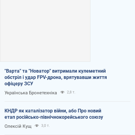
"Варта" та "Новатор" витримали кулеметний
обстріл і удар FPV-дрона, врятувавши життя
офіцеру ЗСУ
Українська Бронетехніка
2,8 т.
КНДР як каталізатор війни, або Про новий
етап російсько-північнокорейського союзу
Олексій Кущ
3,0 т.