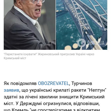
Як повідомляв
OBOZREVATEL
, Турчинов
заявив
, що українські крилаті ракети "Нептун"
здатні за лічені хвилини знищити Кримський
міст. У Держдумі огризнулися, відповівши,
що Кремль "не спостерігатиме з відкритим