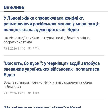
Важливе
У Львові жінка спровокувала конфлікт,
розмовляючи російською мовою у маршрутці:
поліція склала адмінпротокол. Відео
На місце події прибули патрульні поліцейські та слідчо-
оперативна група
9,2 т.
7.08.2026 18:40
"Воюють, бо дурні": у Чернівцях водій автобуса
зневажив українських військових і поплатився.
Відео
Водія звільнили після конфлікту з пасажирами та образ
військових
8,3 т.
7.08.2026 15:47
"Не слідкує за сексуальністю": у Києві