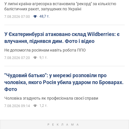
У липні країна-агресорка встановила "рекорд" за кількістю
балістичних ракет, запущених по Україні
48,7 т.
7.08.2026 07:00
У Єкатеринбурзі атаковано склад Wildberries: є
влучання, піднявся дим. Фото і відео
Не допомогла росіянам навіть робота ППО
9,1 т.
7.08.2026 07:20
"Чудовий батько": у мережі розповіли про
чоловіка, якого Росія убила ударом по Броварах.
Фото
Чоловіка згадують як професіонала своєї справи
1,2 т.
7.08.2026 09:14