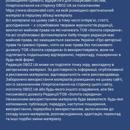
розміщення прямого, відкритого для пошукових систем,
гіперпосилання на сторінку OBOZ.UA за посиланням
https://www.obozrevatel.com
, на якій розміщено оригінальний
матеріал в першому абзаці матеріалу.
Всі матеріали на цьому сайті, в тому числі інтерв’ю, статті,
дослідження – є службовими творами журналістів редакції,
виключні майнові права на які належать ТОВ «Золота середина».
На всі опубліковані фотоматеріали Getty Images редакція має
майнові права, які захищаються законом України «Про авторські
права та суміжні права», ніхто не має права без письмового
дозволу ТОВ «Золота середина» їх використовувати, вони не
підлягають подальшому відтворенню, перекладу, поширенню в
будь-якій формі.
Редакція OBOZ.UA може не поділяти точку зору, викладену в
авторському матеріалі. За достовірність інформації, опублікованої
в рекламних матеріалах, відповідальність несе рекламодавець.
Заборонено використання матеріалів розміщених на цьому сайті,
хоч із зазначенням гіперпосилання на сторінку цього сайту,
логотипу OBOZ.UA або будь-якого іншого згадування, але без
письмового дозволу Редакції/ТОВ «Золота середина»
Незаконним використанням матеріалів буде вважатися: будь-яке
копiювання, публiкацiя, передрук, наступне поширення,
використання, переробка з використанням, включенням до
складу інших матеріалів, розповсюдження, адаптація, переклад
та інші подібні зміни матеріалу.