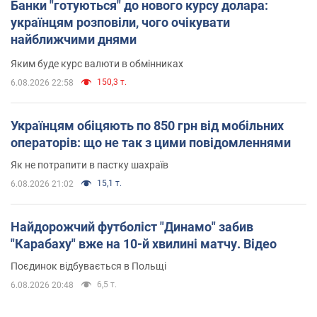
Банки "готуються" до нового курсу долара:
українцям розповіли, чого очікувати
найближчими днями
Яким буде курс валюти в обмінниках
150,3 т.
6.08.2026 22:58
Українцям обіцяють по 850 грн від мобільних
операторів: що не так з цими повідомленнями
Як не потрапити в пастку шахраїв
15,1 т.
6.08.2026 21:02
Найдорожчий футболіст "Динамо" забив
"Карабаху" вже на 10-й хвилині матчу. Відео
Поєдинок відбувається в Польщі
6,5 т.
6.08.2026 20:48