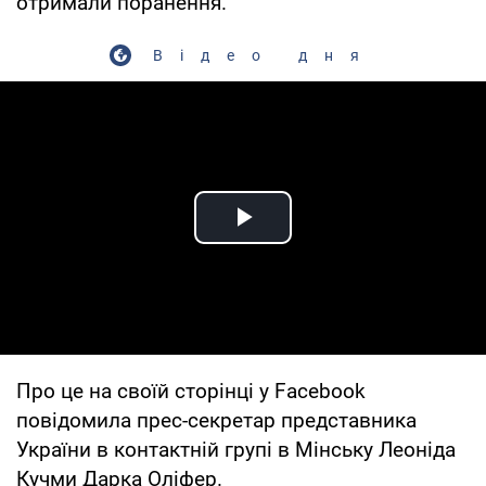
отримали поранення.
Відео дня
Play Video
Про це на своїй сторінці у Facebook
повідомила прес-секретар представника
України в контактній групі в Мінську Леоніда
Кучми Дарка Оліфер.