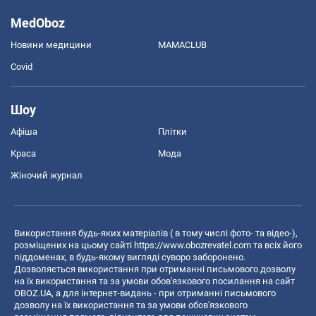
MedOboz
Новини медицини
MAMACLUB
Covid
Шоу
Афіша
Плітки
Краса
Мода
Жіночий журнал
Використання будь-яких матеріалів ( в тому числі фото- та відео-),
розміщених на цьому сайті
https://www.obozrevatel.com
та всіх його
піддоменах, в будь-якому вигляді суворо заборонено.
Дозволяється використання при отриманні письмового дозволу
на їх використання та за умови обов'язкового посилання на сайт
OBOZ.UA, а для інтернет-видань - при отриманні письмового
дозволу на їх використання та за умови обов'язкового