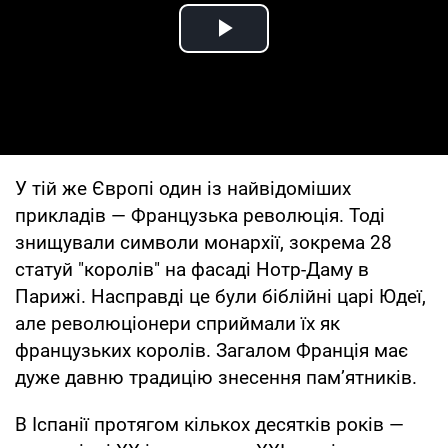
Play Video
У тій же Європі один із найвідоміших
прикладів — Французька революція. Тоді
знищували символи монархії, зокрема 28
статуй "королів" на фасаді Нотр-Даму в
Парижі. Насправді це були біблійні царі Юдеї,
але революціонери сприймали їх як
французьких королів. Загалом Франція має
дуже давню традицію знесення пам’ятників.
В Іспанії протягом кількох десятків років —