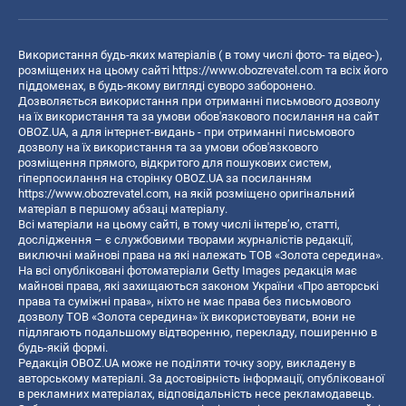
Використання будь-яких матеріалів ( в тому числі фото- та відео-),
розміщених на цьому сайті
https://www.obozrevatel.com
та всіх його
піддоменах, в будь-якому вигляді суворо заборонено.
Дозволяється використання при отриманні письмового дозволу
на їх використання та за умови обов'язкового посилання на сайт
OBOZ.UA, а для інтернет-видань - при отриманні письмового
дозволу на їх використання та за умови обов'язкового
розміщення прямого, відкритого для пошукових систем,
гіперпосилання на сторінку OBOZ.UA за посиланням
https://www.obozrevatel.com
, на якій розміщено оригінальний
матеріал в першому абзаці матеріалу.
Всі матеріали на цьому сайті, в тому числі інтерв’ю, статті,
дослідження – є службовими творами журналістів редакції,
виключні майнові права на які належать ТОВ «Золота середина».
На всі опубліковані фотоматеріали Getty Images редакція має
майнові права, які захищаються законом України «Про авторські
права та суміжні права», ніхто не має права без письмового
дозволу ТОВ «Золота середина» їх використовувати, вони не
підлягають подальшому відтворенню, перекладу, поширенню в
будь-якій формі.
Редакція OBOZ.UA може не поділяти точку зору, викладену в
авторському матеріалі. За достовірність інформації, опублікованої
в рекламних матеріалах, відповідальність несе рекламодавець.