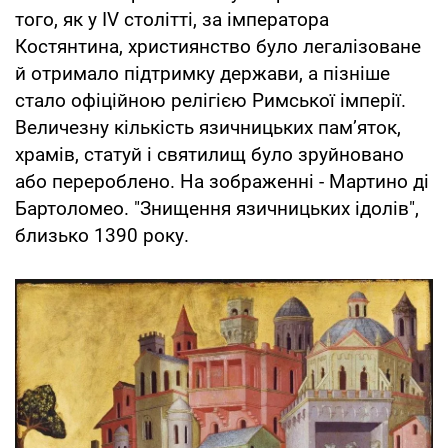
того, як у IV столітті, за імператора
Костянтина, християнство було легалізоване
й отримало підтримку держави, а пізніше
стало офіційною релігією Римської імперії.
Величезну кількість язичницьких пам’яток,
храмів, статуй і святилищ було зруйновано
або перероблено. На зображенні - Мартино ді
Бартоломео. "Знищення язичницьких ідолів",
близько 1390 року.