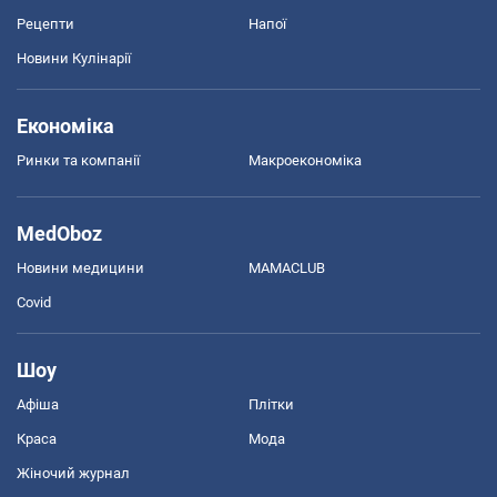
Рецепти
Напої
Новини Кулінарії
Економіка
Ринки та компанії
Макроекономіка
MedOboz
Новини медицини
MAMACLUB
Covid
Шоу
Афіша
Плітки
Краса
Мода
Жіночий журнал