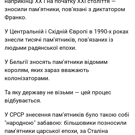
наприкінці ХХ і на початку ХХІ століття —
зносили пам’ятники, пов’язані з диктатором
Франко.
У Центральній і Східній Європі в 1990-х роках
знесли тисячі пам’ятників, пов’язаних із
людьми радянської епохи.
У Бельгії зносять пам’ятники відомим
королям, яких зараз вважають
колонізаторами.
Та яку державу не візьми — цей процес
відбувається.
У СРСР знесення пам’ятників було такою собі
"народною" забавою: більшовики позносили
пам’ятники царської епохи, за Сталіна