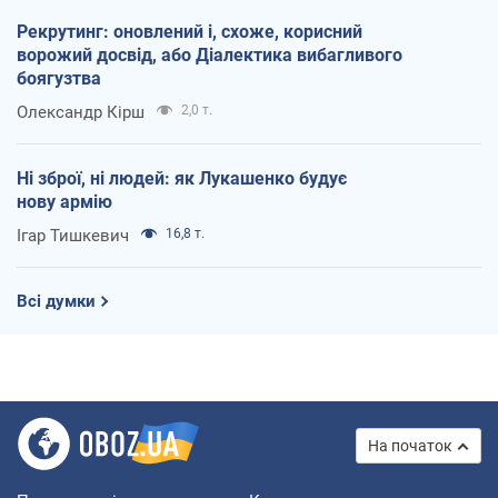
Рекрутинг: оновлений і, схоже, корисний
ворожий досвід, або Діалектика вибагливого
боягузтва
Олександр Кірш
2,0 т.
Ні зброї, ні людей: як Лукашенко будує
нову армію
Ігар Тишкевич
16,8 т.
Всі думки
На початок