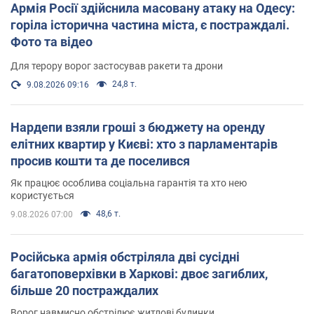
Армія Росії здійснила масовану атаку на Одесу:
горіла історична частина міста, є постраждалі.
Фото та відео
Для терору ворог застосував ракети та дрони
24,8 т.
9.08.2026 09:16
Нардепи взяли гроші з бюджету на оренду
елітних квартир у Києві: хто з парламентарів
просив кошти та де поселився
Як працює особлива соціальна гарантія та хто нею
користується
48,6 т.
9.08.2026 07:00
Російська армія обстріляла дві сусідні
багатоповерхівки в Харкові: двоє загиблих,
більше 20 постраждалих
Ворог навмисно обстрілює житлові будинки