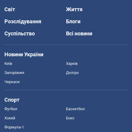
Світ
Життя
Розслідування
Блоги
Суспільство
Всі новини
Новини України
Київ
Харків
Запоріжжя
Дніпро
Черкаси
Спорт
Футбол
Баскетбол
Хокей
Бокс
Формула-1