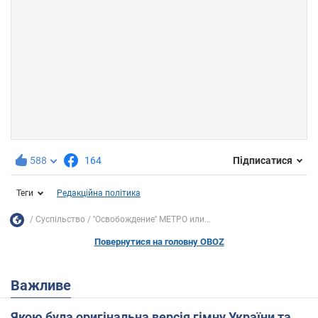
588
164
Підписатися
Теги
Редакційна політика
Суспільство
''Освобождение'' МЕТРО или...
Повернутися на головну OBOZ
Важливе
Якою була оригінальна версія гімну України та