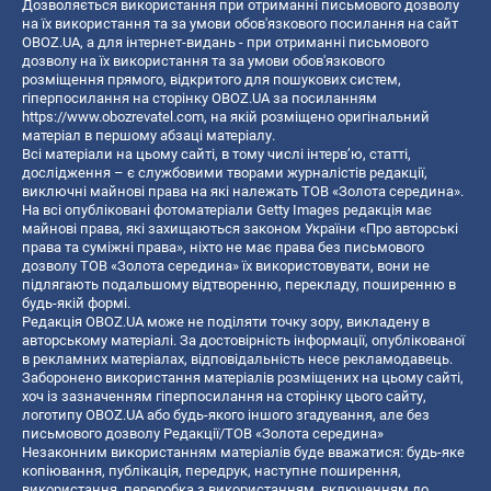
Дозволяється використання при отриманні письмового дозволу
на їх використання та за умови обов'язкового посилання на сайт
OBOZ.UA, а для інтернет-видань - при отриманні письмового
дозволу на їх використання та за умови обов'язкового
розміщення прямого, відкритого для пошукових систем,
гіперпосилання на сторінку OBOZ.UA за посиланням
https://www.obozrevatel.com
, на якій розміщено оригінальний
матеріал в першому абзаці матеріалу.
Всі матеріали на цьому сайті, в тому числі інтерв’ю, статті,
дослідження – є службовими творами журналістів редакції,
виключні майнові права на які належать ТОВ «Золота середина».
На всі опубліковані фотоматеріали Getty Images редакція має
майнові права, які захищаються законом України «Про авторські
права та суміжні права», ніхто не має права без письмового
дозволу ТОВ «Золота середина» їх використовувати, вони не
підлягають подальшому відтворенню, перекладу, поширенню в
будь-якій формі.
Редакція OBOZ.UA може не поділяти точку зору, викладену в
авторському матеріалі. За достовірність інформації, опублікованої
в рекламних матеріалах, відповідальність несе рекламодавець.
Заборонено використання матеріалів розміщених на цьому сайті,
хоч із зазначенням гіперпосилання на сторінку цього сайту,
логотипу OBOZ.UA або будь-якого іншого згадування, але без
письмового дозволу Редакції/ТОВ «Золота середина»
Незаконним використанням матеріалів буде вважатися: будь-яке
копiювання, публiкацiя, передрук, наступне поширення,
використання, переробка з використанням, включенням до