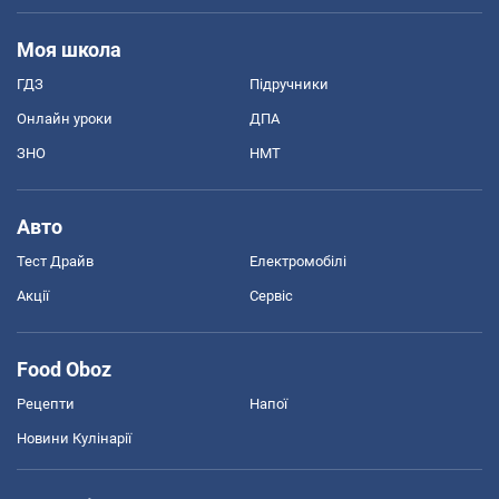
Моя школа
ГДЗ
Підручники
Онлайн уроки
ДПА
ЗНО
НМТ
Авто
Тест Драйв
Електромобілі
Акції
Сервіс
Food Oboz
Рецепти
Напої
Новини Кулінарії