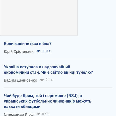
Коли закінчиться війна?
Юрій Хрістензен
11,3 т.
Україна вступила в надзвичайний
економічний стан. Чи є світло вкінці тунелю?
Вадим Денисенко
9,1 т.
Чий буде Крим, той і переможе (NSJ), а
українських футбольних чиновників можуть
назвати вбивцями
Олександр Кірш
8,6 т.