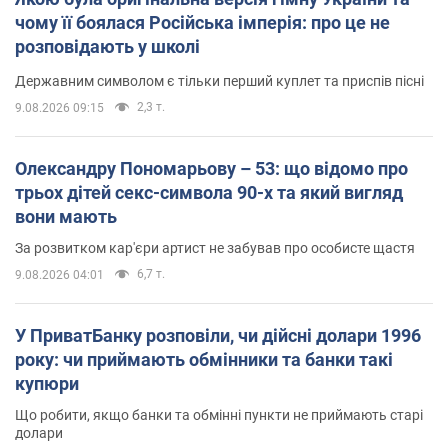
чому її боялася Російська імперія: про це не
розповідають у школі
Державним символом є тільки перший куплет та приспів пісні
2,3 т.
9.08.2026 09:15
Олександру Пономарьову – 53: що відомо про
трьох дітей секс-символа 90-х та який вигляд
вони мають
За розвитком кар'єри артист не забував про особисте щастя
6,7 т.
9.08.2026 04:01
У ПриватБанку розповіли, чи дійсні долари 1996
року: чи приймають обмінники та банки такі
купюри
Що робити, якщо банки та обмінні пункти не приймають старі
долари