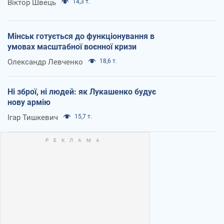
Віктор Швець
14,3 т.
Мінськ готується до функціонування в
умовах масштабної воєнної кризи
Олександр Левченко
18,6 т.
Ні зброї, ні людей: як Лукашенко будує
нову армію
Ігар Тишкевич
15,7 т.