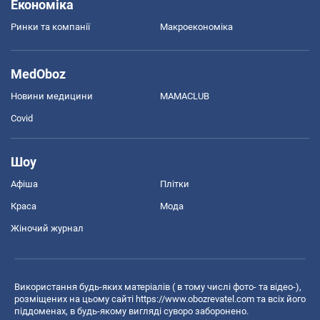
Економіка
Ринки та компанії
Макроекономіка
MedOboz
Новини медицини
MAMACLUB
Covid
Шоу
Афіша
Плітки
Краса
Мода
Жіночий журнал
Використання будь-яких матеріалів ( в тому числі фото- та відео-),
розміщених на цьому сайті
https://www.obozrevatel.com
та всіх його
піддоменах, в будь-якому вигляді суворо заборонено.