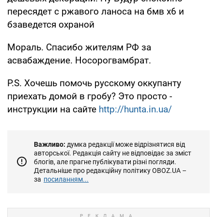
пересядет с ржавого ланоса на бмв х6 и
бзаведется охраной
Мораль. Спасибо жителям РФ за
асвабаждение. Носорогвамбрат.
P.S. Хочешь помочь русскому оккупанту
приехать домой в гробу? Это просто -
инструкции на сайте
http://hunta.in.ua/
Важливо:
думка редакції може відрізнятися від
авторської. Редакція сайту не відповідає за зміст
блогів, але прагне публікувати різні погляди.
Детальніше про редакційну політику OBOZ.UA –
за
посиланням...