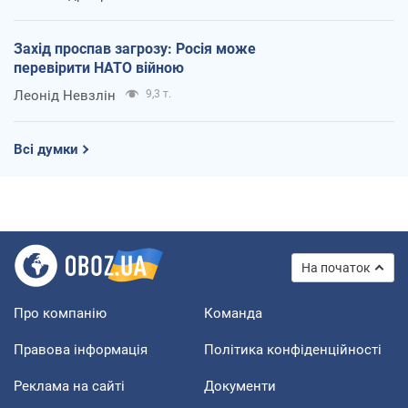
Захід проспав загрозу: Росія може
перевірити НАТО війною
Леонід Невзлін
9,3 т.
Всі думки
На початок
Про компанію
Команда
Правова інформація
Політика конфіденційності
Реклама на сайті
Документи