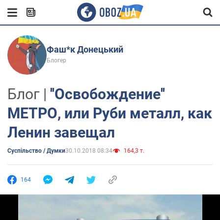
Фаш*к Донецький
Блогер
Блог |
''Освобождение''
МЕТРО, или Руби металл, как
Ленин завещал
Суспільство / Думки
30.10.2018 08:34
164,3 т.
164