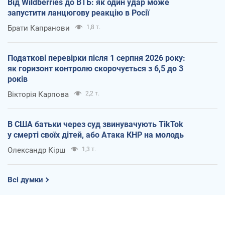
Від Wildberries до ВТБ: як один удар може
запустити ланцюгову реакцію в Росії
Брати Капранови
1,8 т.
Податкові перевірки після 1 серпня 2026 року:
як горизонт контролю скорочується з 6,5 до 3
років
Вікторія Карпова
2,2 т.
В США батьки через суд звинувачують TikTok
у смерті своїх дітей, або Атака КНР на молодь
Олександр Кірш
1,3 т.
Всі думки