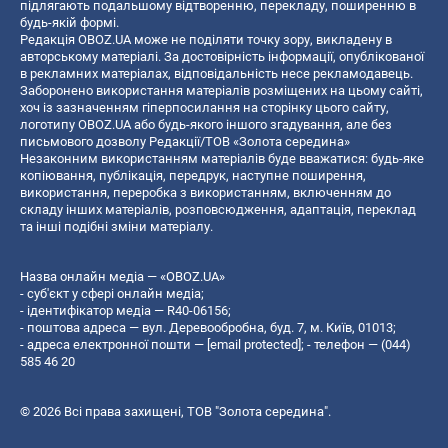
підлягають подальшому відтворенню, перекладу, поширенню в
будь-якій формі.
Редакція OBOZ.UA може не поділяти точку зору, викладену в
авторському матеріалі. За достовірність інформації, опублікованої
в рекламних матеріалах, відповідальність несе рекламодавець.
Заборонено використання матеріалів розміщених на цьому сайті,
хоч із зазначенням гіперпосилання на сторінку цього сайту,
логотипу OBOZ.UA або будь-якого іншого згадування, але без
письмового дозволу Редакції/ТОВ «Золота середина»
Незаконним використанням матеріалів буде вважатися: будь-яке
копiювання, публiкацiя, передрук, наступне поширення,
використання, переробка з використанням, включенням до
складу інших матеріалів, розповсюдження, адаптація, переклад
та інші подібні зміни матеріалу.
Назва онлайн медіа — «OBOZ.UA»
- суб'єкт у сфері онлайн медіа;
- ідентифікатор медіа — R40-06156;
- поштова адреса — вул. Деревообробна, буд. 7, м. Київ, 01013;
- адреса електронної пошти —
[email protected]
; - телефон — (044)
585 46 20
© 2026 Всі права захищені, ТОВ "Золота середина".