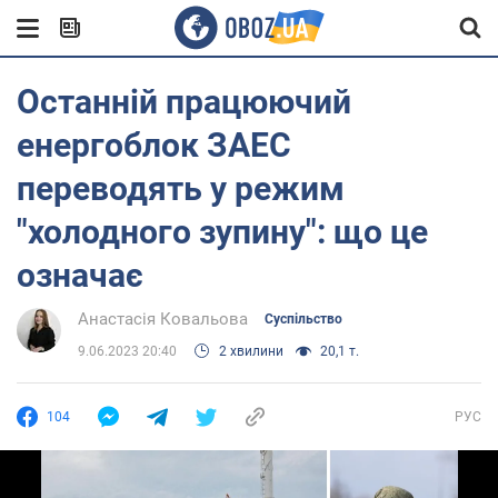
Останній працюючий
енергоблок ЗАЕС
переводять у режим
"холодного зупину": що це
означає
Анастасія Ковальова
Суспільство
9.06.2023 20:40
2 хвилини
20,1 т.
104
РУС