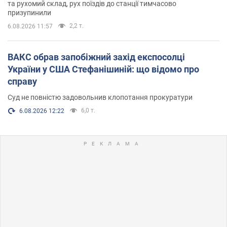
та рухомий склад, рух поїздів до станції тимчасово
призупинили
2,2 т.
6.08.2026 11:57
ВАКС обрав запобіжний захід експосолці
України у США Стефанішиній: що відомо про
справу
Суд не повністю задовольнив клопотання прокуратури
6,0 т.
6.08.2026 12:22