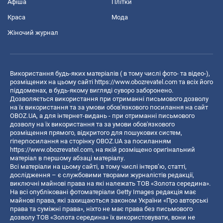
Афіша
Плітки
Краса
Мода
Жіночий журнал
Використання будь-яких матеріалів ( в тому числі фото- та відео-),
розміщених на цьому сайті
https://www.obozrevatel.com
та всіх його
піддоменах, в будь-якому вигляді суворо заборонено.
Дозволяється використання при отриманні письмового дозволу
на їх використання та за умови обов'язкового посилання на сайт
OBOZ.UA, а для інтернет-видань - при отриманні письмового
дозволу на їх використання та за умови обов'язкового
розміщення прямого, відкритого для пошукових систем,
гіперпосилання на сторінку OBOZ.UA за посиланням
https://www.obozrevatel.com
, на якій розміщено оригінальний
матеріал в першому абзаці матеріалу.
Всі матеріали на цьому сайті, в тому числі інтерв’ю, статті,
дослідження – є службовими творами журналістів редакції,
виключні майнові права на які належать ТОВ «Золота середина».
На всі опубліковані фотоматеріали Getty Images редакція має
майнові права, які захищаються законом України «Про авторські
права та суміжні права», ніхто не має права без письмового
дозволу ТОВ «Золота середина» їх використовувати, вони не