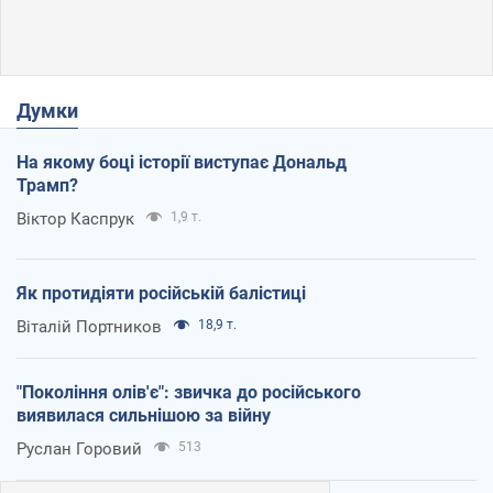
Думки
На якому боці історії виступає Дональд
Трамп?
Віктор Каспрук
1,9 т.
Як протидіяти російській балістиці
Віталій Портников
18,9 т.
"Покоління олів'є": звичка до російського
виявилася сильнішою за війну
Руслан Горовий
513