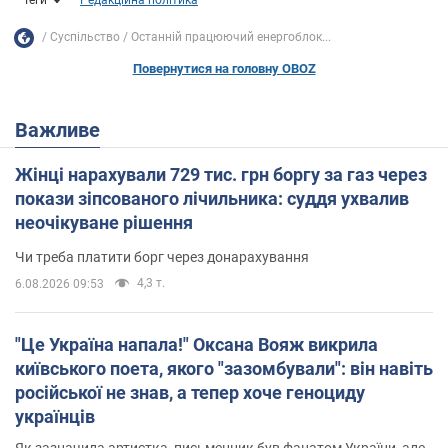
Суспільство
Останній працюючий енергоблок...
Повернутися на головну OBOZ
Важливе
Жінці нарахували 729 тис. грн боргу за газ через
покази зіпсованого лічильника: суддя ухвалив
неочікуване рішення
Чи треба платити борг через донарахування
4,3 т.
6.08.2026 09:53
"Це Україна напала!" Оксана Вояж викрила
київського поета, якого "зазомбували": він навіть
російської не знав, а тепер хоче геноциду
українців
Як зазначила артистка, письменник був фанатом України, але