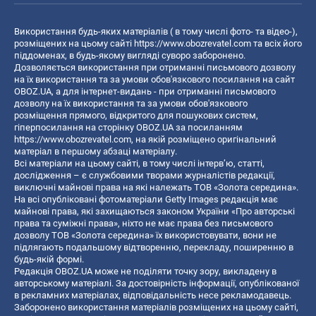
Використання будь-яких матеріалів ( в тому числі фото- та відео-),
розміщених на цьому сайті
https://www.obozrevatel.com
та всіх його
піддоменах, в будь-якому вигляді суворо заборонено.
Дозволяється використання при отриманні письмового дозволу
на їх використання та за умови обов'язкового посилання на сайт
OBOZ.UA, а для інтернет-видань - при отриманні письмового
дозволу на їх використання та за умови обов'язкового
розміщення прямого, відкритого для пошукових систем,
гіперпосилання на сторінку OBOZ.UA за посиланням
https://www.obozrevatel.com
, на якій розміщено оригінальний
матеріал в першому абзаці матеріалу.
Всі матеріали на цьому сайті, в тому числі інтерв’ю, статті,
дослідження – є службовими творами журналістів редакції,
виключні майнові права на які належать ТОВ «Золота середина».
На всі опубліковані фотоматеріали Getty Images редакція має
майнові права, які захищаються законом України «Про авторські
права та суміжні права», ніхто не має права без письмового
дозволу ТОВ «Золота середина» їх використовувати, вони не
підлягають подальшому відтворенню, перекладу, поширенню в
будь-якій формі.
Редакція OBOZ.UA може не поділяти точку зору, викладену в
авторському матеріалі. За достовірність інформації, опублікованої
в рекламних матеріалах, відповідальність несе рекламодавець.
Заборонено використання матеріалів розміщених на цьому сайті,