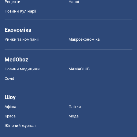
Рецепти
Напої
Новини Кулінарії
Економіка
Ринки та компанії
Макроекономіка
MedOboz
Новини медицини
MAMACLUB
Covid
Шоу
Афіша
Плітки
Краса
Мода
Жіночий журнал