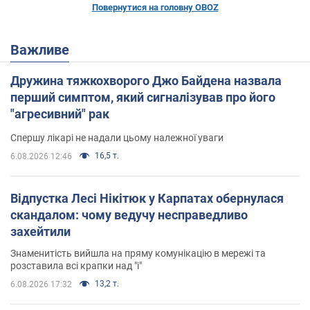
Повернутися на головну OBOZ
Важливе
Дружина тяжкохворого Джо Байдена назвала
перший симптом, який сигналізував про його
"агресивний" рак
Спершу лікарі не надали цьому належної уваги
16,5 т.
6.08.2026 12:46
Відпустка Лесі Нікітюк у Карпатах обернулася
скандалом: чому ведучу несправедливо
захейтили
Знаменитість вийшла на пряму комунікацію в мережі та
розставила всі крапки над "і"
13,2 т.
6.08.2026 17:32