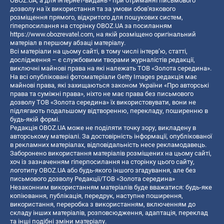
OBOZ.UA, а для інтернет-видань - при отриманні письмового
дозволу на їх використання та за умови обов'язкового
розміщення прямого, відкритого для пошукових систем,
гіперпосилання на сторінку OBOZ.UA за посиланням
https://www.obozrevatel.com
, на якій розміщено оригінальний
матеріал в першому абзаці матеріалу.
Всі матеріали на цьому сайті, в тому числі інтерв’ю, статті,
дослідження – є службовими творами журналістів редакції,
виключні майнові права на які належать ТОВ «Золота середина».
На всі опубліковані фотоматеріали Getty Images редакція має
майнові права, які захищаються законом України «Про авторські
права та суміжні права», ніхто не має права без письмового
дозволу ТОВ «Золота середина» їх використовувати, вони не
підлягають подальшому відтворенню, перекладу, поширенню в
будь-якій формі.
Редакція OBOZ.UA може не поділяти точку зору, викладену в
авторському матеріалі. За достовірність інформації, опублікованої
в рекламних матеріалах, відповідальність несе рекламодавець.
Заборонено використання матеріалів розміщених на цьому сайті,
хоч із зазначенням гіперпосилання на сторінку цього сайту,
логотипу OBOZ.UA або будь-якого іншого згадування, але без
письмового дозволу Редакції/ТОВ «Золота середина»
Незаконним використанням матеріалів буде вважатися: будь-яке
копiювання, публiкацiя, передрук, наступне поширення,
використання, переробка з використанням, включенням до
складу інших матеріалів, розповсюдження, адаптація, переклад
та інші подібні зміни матеріалу.