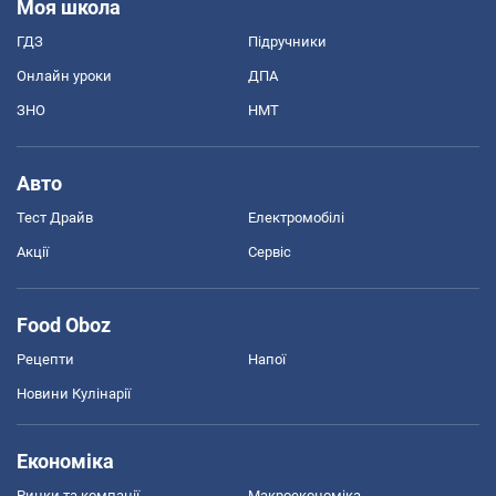
Моя школа
ГДЗ
Підручники
Онлайн уроки
ДПА
ЗНО
НМТ
Авто
Тест Драйв
Електромобілі
Акції
Сервіс
Food Oboz
Рецепти
Напої
Новини Кулінарії
Економіка
Ринки та компанії
Макроекономіка