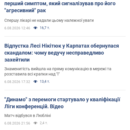
перший симптом, який сигналізував про його
"агресивний" рак
Спершу лікарі не надали цьому належної уваги
16,7 т.
6.08.2026 12:46
Відпустка Лесі Нікітюк у Карпатах обернулася
скандалом: чому ведучу несправедливо
захейтили
Знаменитість вийшла на пряму комунікацію в мережі та
розставила всі крапки над "і"
13,4 т.
6.08.2026 17:32
"Динамо" з перемоги стартувало у кваліфікації
Ліги конференцій. Відео
Матч відбувся в Любліні
2,4 т.
6.08.2026 21:56