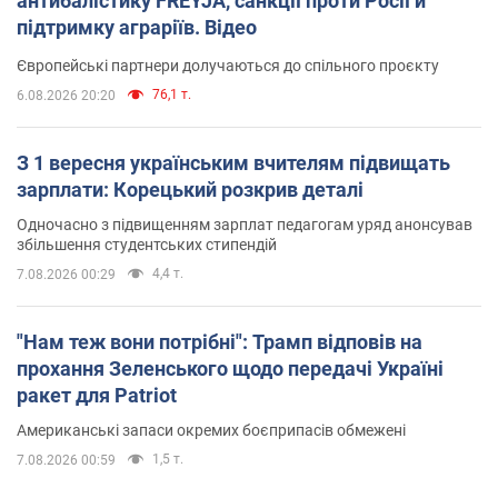
антибалістику FREYJA, санкції проти Росії й
підтримку аграріїв. Відео
Європейські партнери долучаються до спільного проєкту
76,1 т.
6.08.2026 20:20
З 1 вересня українським вчителям підвищать
зарплати: Корецький розкрив деталі
Одночасно з підвищенням зарплат педагогам уряд анонсував
збільшення студентських стипендій
4,4 т.
7.08.2026 00:29
"Нам теж вони потрібні": Трамп відповів на
прохання Зеленського щодо передачі Україні
ракет для Patriot
Американські запаси окремих боєприпасів обмежені
1,5 т.
7.08.2026 00:59