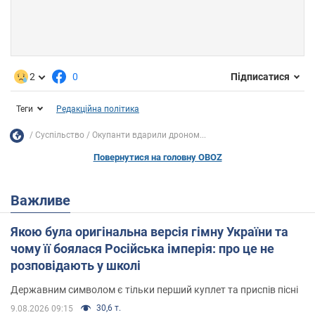
2
0
Підписатися
Теги
Редакційна політика
Суспільство
Окупанти вдарили дроном...
Повернутися на головну OBOZ
Важливе
Якою була оригінальна версія гімну України та
чому її боялася Російська імперія: про це не
розповідають у школі
Державним символом є тільки перший куплет та приспів пісні
30,6 т.
9.08.2026 09:15