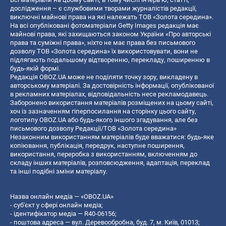
дослідження – є службовими творами журналістів редакції,
виключні майнові права на які належать ТОВ «Золота середина».
На всі опубліковані фотоматеріали Getty Images редакція має
майнові права, які захищаються законом України «Про авторські
права та суміжні права», ніхто не має права без письмового
дозволу ТОВ «Золота середина» їх використовувати, вони не
підлягають подальшому відтворенню, перекладу, поширенню в
будь-якій формі.
Редакція OBOZ.UA може не поділяти точку зору, викладену в
авторському матеріалі. За достовірність інформації, опублікованої
в рекламних матеріалах, відповідальність несе рекламодавець.
Заборонено використання матеріалів розміщених на цьому сайті,
хоч із зазначенням гіперпосилання на сторінку цього сайту,
логотипу OBOZ.UA або будь-якого іншого згадування, але без
письмового дозволу Редакції/ТОВ «Золота середина»
Незаконним використанням матеріалів буде вважатися: будь-яке
копiювання, публiкацiя, передрук, наступне поширення,
використання, переробка з використанням, включенням до
складу інших матеріалів, розповсюдження, адаптація, переклад
та інші подібні зміни матеріалу.
Назва онлайн медіа — «OBOZ.UA»
- суб'єкт у сфері онлайн медіа;
- ідентифікатор медіа — R40-06156;
- поштова адреса — вул. Деревообробна, буд. 7, м. Київ, 01013;