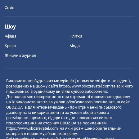
Covid
Шоу
Афіша
Плітки
Краса
Мода
Жіночий журнал
Використання будь-яких матеріалів ( в тому числі фото- та відео-),
розміщених на цьому сайті
https://www.obozrevatel.com
та всіх його
піддоменах, в будь-якому вигляді суворо заборонено.
Дозволяється використання при отриманні письмового дозволу
на їх використання та за умови обов'язкового посилання на сайт
OBOZ.UA, а для інтернет-видань - при отриманні письмового
дозволу на їх використання та за умови обов'язкового
розміщення прямого, відкритого для пошукових систем,
гіперпосилання на сторінку OBOZ.UA за посиланням
https://www.obozrevatel.com
, на якій розміщено оригінальний
матеріал в першому абзаці матеріалу.
Всі матеріали на цьому сайті, в тому числі інтерв’ю, статті,