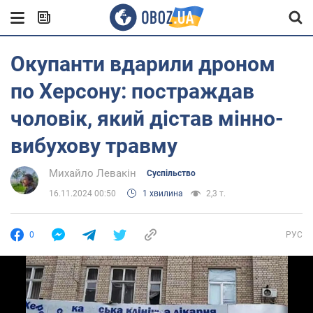
Окупанти вдарили дроном
по Херсону: постраждав
чоловік, який дістав мінно-
вибухову травму
Михайло Левакін
Суспільство
16.11.2024 00:50
1 хвилина
2,3 т.
0
РУС