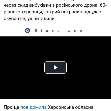
через скид вибухівки з російського дрона. 60-
річного херсонця, котрий потрапив під удар
окупантів, ушпиталили.
Відео дня
Play Video
Про це
повідомила
Херсонська обласна