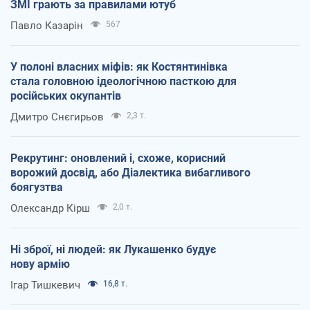
ЗМІ грають за правилами ютуб
Павло Казарін
567
У полоні власних міфів: як Костянтинівка
стала головною ідеологічною пасткою для
російських окупантів
Дмитро Снєгирьов
2,3 т.
Рекрутинг: оновлений і, схоже, корисний
ворожий досвід, або Діалектика вибагливого
боягузтва
Олександр Кірш
2,0 т.
Ні зброї, ні людей: як Лукашенко будує
нову армію
Ігар Тишкевич
16,8 т.