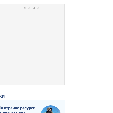
ки
ія втрачає ресурси