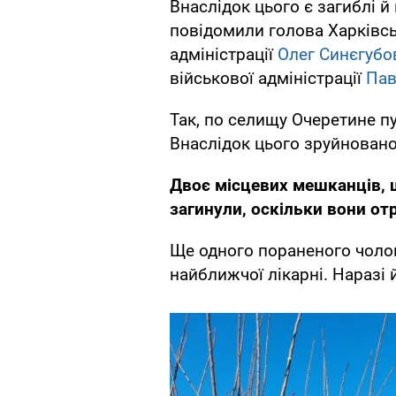
Внаслідок цього є загиблі й
повідомили голова Харківсь
адміністрації
Олег Синєгуб
військової адміністрації
Пав
Так, по селищу Очеретине пу
Внаслідок цього зруйнован
Двоє місцевих мешканців, щ
загинули, оскільки вони от
Ще одного пораненого чолов
найближчої лікарні. Наразі