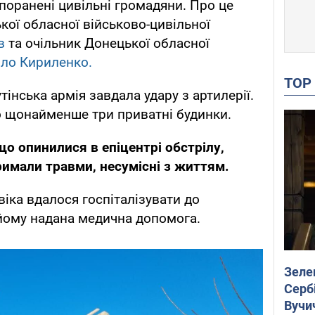
 поранені цивільні громадяни. Про це
кої обласної військово-цивільної
ов
та очільник Донецької обласної
ло Кириленко.
TO
тінська армія завдала удару з артилерії.
о щонайменше три приватні будинки.
о опинилися в епіцентрі обстрілу,
римали травми, несумісні з життям.
іка вдалося госпіталізувати до
 йому надана медична допомога.
Зеле
Сербі
Вучи