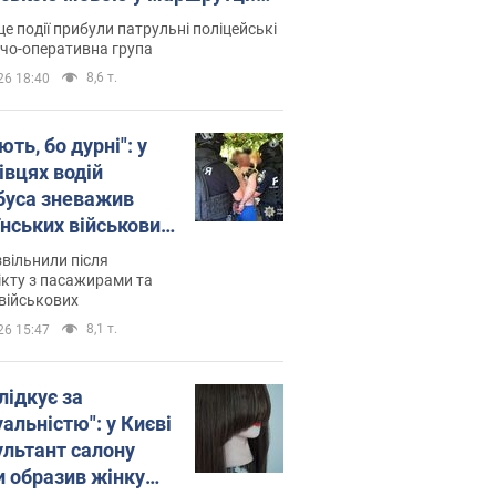
ція склала адмінпротокол.
це події прибули патрульні поліцейські
о
дчо-оперативна група
8,6 т.
26 18:40
ть, бо дурні": у
івцях водій
буса зневажив
їнських військових
латився. Відео
звільнили після
кту з пасажирами та
військових
8,1 т.
26 15:47
лідкує за
альністю": у Києві
ультант салону
и образив жінку