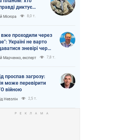
а планом: хто
правді диктує
п війни
8,0 т.
ій Місюра
 вже проходили через
ше": Україні не варто
даватися зневірі через
етний терор
7,8 т.
ій Марченко, експерт
ід проспав загрозу:
ія може перевірити
О війною
2,5 т.
ід Невзлін