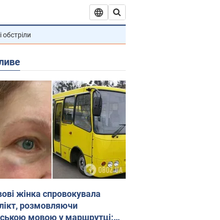
і обстріли
ливе
вові жінка спровокувала
лікт, розмовляючи
йською мовою у маршрутці: