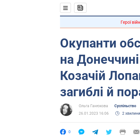
Герої вій
Окупанти обс
на Донеччині
Козачій Лопан
загиблі й пор
Ольга Ганюкова
Суспільство
26.01.2023 16:06
2 хвилин
0