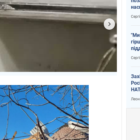
поз
нас
тем
Серг
"Ми
гір
під
рак
Серг
Зах
Рос
НАТ
Леон