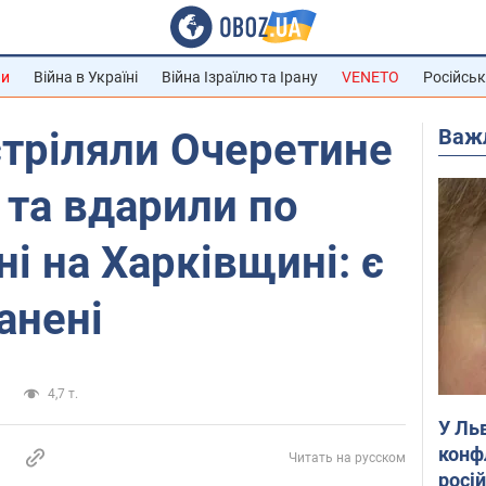
ни
Війна в Україні
Війна Ізраїлю та Ірану
VENETO
Російськ
Важ
тріляли Очеретине
 та вдарили по
і на Харківщині: є
анені
и
4,7 т.
У Ль
конф
Читать на русском
росі