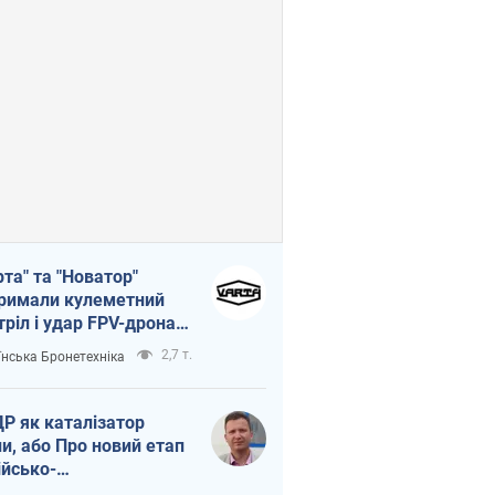
рта" та "Новатор"
римали кулеметний
тріл і удар FPV-дрона,
тувавши життя
2,7 т.
їнська Бронетехніка
церу ЗСУ
Р як каталізатор
ни, або Про новий етап
ійсько-
нічнокорейського