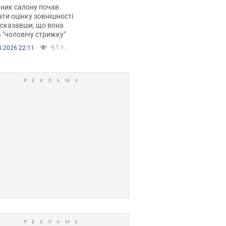
 хімієтерапії,
ник салону почав
орівся скандал.
ти оцінку зовнішності
 сказавши, що вона
 "чоловічу стрижку"
9,1 т.
8.2026 22:11