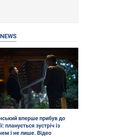
P NEWS
нський вперше прибув до
ї: планується зустріч із
чем і не лише. Відео