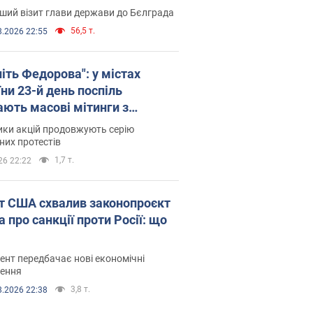
ший візит глави держави до Бєлграда
56,5 т.
8.2026 22:55
іть Федорова": у містах
ни 23-й день поспіль
ають масові мітинги з
онками. Фото і відео
ики акцій продовжують серію
их протестів
1,7 т.
26 22:22
т США схвалив законопроєкт
 про санкції проти Росії: що
нт передбачає нові економічні
ення
3,8 т.
8.2026 22:38