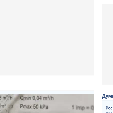
Дум
Рос