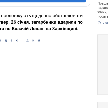
після
Праців
розг
надава
жінки,
Фото
ка продовжують щоденно обстрілювати
носить
вер, 26 січня, загарбники вдарили по
7.0
а по Козачій Лопані на Харківщині.
ідео дня