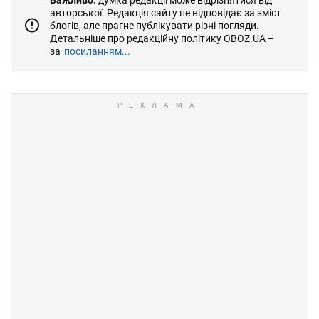
авторської. Редакція сайту не відповідає за зміст
блогів, але прагне публікувати різні погляди.
Детальніше про редакційну політику OBOZ.UA –
за
посиланням...