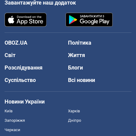
Завантажуйте наш додаток
OBOZ.UA
Політика
Світ
Життя
Розслідування
Блоги
Суспільство
Всі новини
Новини України
Київ
Харків
Запоріжжя
Дніпро
Черкаси