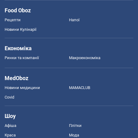
Food Oboz
Рецепти
Напої
Новини Кулінарії
Економіка
Ринки та компанії
Макроекономіка
MedOboz
Новини медицини
MAMACLUB
Covid
Шоу
Афіша
Плітки
Краса
Мода