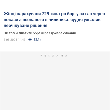
Жінці нарахували 729 тис. грн боргу за газ через
покази зіпсованого лічильника: суддя ухвалив
неочікуване рішення
Чи треба платити борг через донарахування
32,4 т.
8.08.2026 14:43