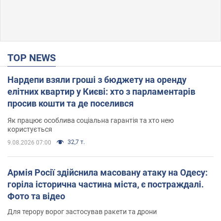
TOP NEWS
Нардепи взяли гроші з бюджету на оренду
елітних квартир у Києві: хто з парламентарів
просив кошти та де поселився
Як працює особлива соціальна гарантія та хто нею
користується
32,7 т.
9.08.2026 07:00
Армія Росії здійснила масовану атаку на Одесу:
горіла історична частина міста, є постраждалі.
Фото та відео
Для терору ворог застосував ракети та дрони