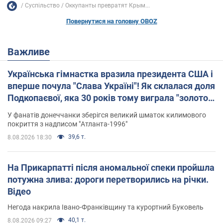
Суспільство
Оккупанты превратят Крым...
Повернутися на головну OBOZ
Важливе
Українська гімнастка вразила президента США і
вперше почула "Слава Україні"! Як склалася доля
Подкопаєвої, яка 30 років тому виграла "золото"
Олімпіади
У фанатів донеччанки зберігся великий шматок килимового
покриття з надписом "Атланта-1996"
39,6 т.
8.08.2026 18:30
На Прикарпатті після аномальної спеки пройшла
потужна злива: дороги перетворились на річки.
Відео
Негода накрила Івано-Франківщину та курортний Буковель
40,1 т.
8.08.2026 09:27