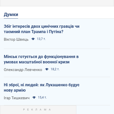
Думки
Збіг інтересів двох цинічних гравців чи
таємний план Трампа і Путіна?
Віктор Швець
13,7 т.
Мінськ готується до функціонування в
умовах масштабної воєнної кризи
Олександр Левченко
18,2 т.
Ні зброї, ні людей: як Лукашенко будує
нову армію
Ігар Тишкевич
15,4 т.