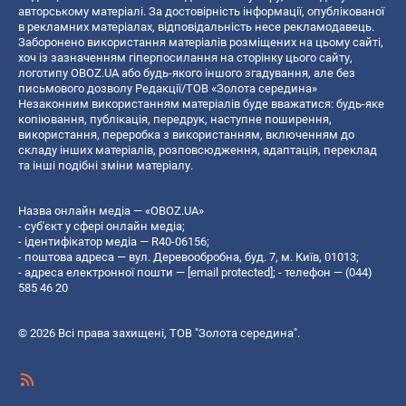
авторському матеріалі. За достовірність інформації, опублікованої
в рекламних матеріалах, відповідальність несе рекламодавець.
Заборонено використання матеріалів розміщених на цьому сайті,
хоч із зазначенням гіперпосилання на сторінку цього сайту,
логотипу OBOZ.UA або будь-якого іншого згадування, але без
письмового дозволу Редакції/ТОВ «Золота середина»
Незаконним використанням матеріалів буде вважатися: будь-яке
копiювання, публiкацiя, передрук, наступне поширення,
використання, переробка з використанням, включенням до
складу інших матеріалів, розповсюдження, адаптація, переклад
та інші подібні зміни матеріалу.
Назва онлайн медіа — «OBOZ.UA»
- суб'єкт у сфері онлайн медіа;
- ідентифікатор медіа — R40-06156;
- поштова адреса — вул. Деревообробна, буд. 7, м. Київ, 01013;
- адреса електронної пошти —
[email protected]
; - телефон — (044)
585 46 20
© 2026 Всі права захищені, ТОВ "Золота середина".