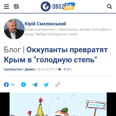
Юрій Смєлянський
Кримський економіст, переселенець, експерт благодійного
фонду "Майдан закордонних справ"
Блог |
Оккупанты превратят
Крым в "голодную степь"
Суспільство / Думки
3.08.2018 09:12
41,8 т.
36