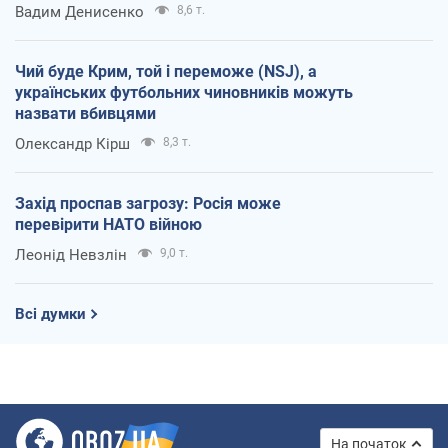
Вадим Денисенко
8,6 т.
Чий буде Крим, той і переможе (NSJ), а
українських футбольних чиновників можуть
назвати вбивцями
Олександр Кірш
8,3 т.
Захід проспав загрозу: Росія може
перевірити НАТО війною
Леонід Невзлін
9,0 т.
Всі думки
На початок