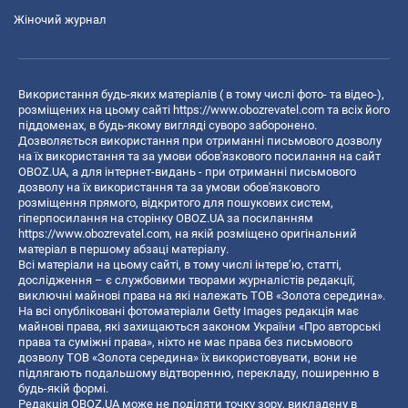
Жіночий журнал
Використання будь-яких матеріалів ( в тому числі фото- та відео-),
розміщених на цьому сайті
https://www.obozrevatel.com
та всіх його
піддоменах, в будь-якому вигляді суворо заборонено.
Дозволяється використання при отриманні письмового дозволу
на їх використання та за умови обов'язкового посилання на сайт
OBOZ.UA, а для інтернет-видань - при отриманні письмового
дозволу на їх використання та за умови обов'язкового
розміщення прямого, відкритого для пошукових систем,
гіперпосилання на сторінку OBOZ.UA за посиланням
https://www.obozrevatel.com
, на якій розміщено оригінальний
матеріал в першому абзаці матеріалу.
Всі матеріали на цьому сайті, в тому числі інтерв’ю, статті,
дослідження – є службовими творами журналістів редакції,
виключні майнові права на які належать ТОВ «Золота середина».
На всі опубліковані фотоматеріали Getty Images редакція має
майнові права, які захищаються законом України «Про авторські
права та суміжні права», ніхто не має права без письмового
дозволу ТОВ «Золота середина» їх використовувати, вони не
підлягають подальшому відтворенню, перекладу, поширенню в
будь-якій формі.
Редакція OBOZ.UA може не поділяти точку зору, викладену в