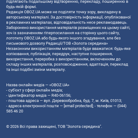
підлягають подальшому відтворенню, перекладу, поширенню в
будь-якій формі.
Редакція OBOZ.UA може не поділяти точку зору, викладену в
авторському матеріалі. За достовірність інформації, опублікованої
в рекламних матеріалах, відповідальність несе рекламодавець.
Заборонено використання матеріалів розміщених на цьому сайті,
хоч із зазначенням гіперпосилання на сторінку цього сайту,
логотипу OBOZ.UA або будь-якого іншого згадування, але без
письмового дозволу Редакції/ТОВ «Золота середина»
Незаконним використанням матеріалів буде вважатися: будь-яке
копiювання, публiкацiя, передрук, наступне поширення,
використання, переробка з використанням, включенням до
складу інших матеріалів, розповсюдження, адаптація, переклад
та інші подібні зміни матеріалу.
Назва онлайн медіа — «OBOZ.UA»
- суб'єкт у сфері онлайн медіа;
- ідентифікатор медіа — R40-06156;
- поштова адреса — вул. Деревообробна, буд. 7, м. Київ, 01013;
- адреса електронної пошти —
[email protected]
; - телефон — (044)
585 46 20
© 2026 Всі права захищені, ТОВ "Золота середина".