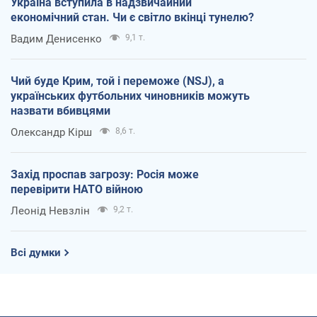
Україна вступила в надзвичайний
економічний стан. Чи є світло вкінці тунелю?
Вадим Денисенко
9,1 т.
Чий буде Крим, той і переможе (NSJ), а
українських футбольних чиновників можуть
назвати вбивцями
Олександр Кірш
8,6 т.
Захід проспав загрозу: Росія може
перевірити НАТО війною
Леонід Невзлін
9,2 т.
Всі думки