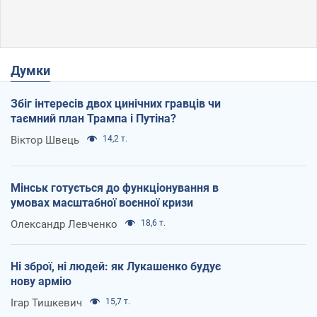
Думки
Збіг інтересів двох цинічних гравців чи
таємний план Трампа і Путіна?
Віктор Швець
14,2 т.
Мінськ готується до функціонування в
умовах масштабної воєнної кризи
Олександр Левченко
18,6 т.
Ні зброї, ні людей: як Лукашенко будує
нову армію
Ігар Тишкевич
15,7 т.