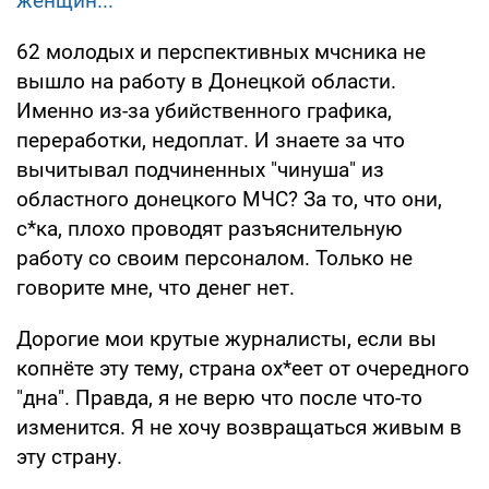
женщин...
62 молодых и перспективных мчсника не
вышло на работу в Донецкой области.
Именно из-за убийственного графика,
переработки, недоплат. И знаете за что
вычитывал подчиненных "чинуша" из
областного донецкого МЧС? За то, что они,
с*ка, плохо проводят разъяснительную
работу со своим персоналом. Только не
говорите мне, что денег нет.
Дорогие мои крутые журналисты, если вы
копнёте эту тему, страна ох*еет от очередного
"дна". Правда, я не верю что после что-то
изменится. Я не хочу возвращаться живым в
эту страну.