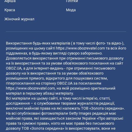
Афіша
Плітки
Краса
Мода
Жіночий журнал
Використання будь-яких матеріалів ( в тому числі фото- та відео-),
розміщених на цьому сайті
https://www.obozrevatel.com
та всіх його
піддоменах, в будь-якому вигляді суворо заборонено.
Дозволяється використання при отриманні письмового дозволу
на їх використання та за умови обов'язкового посилання на сайт
OBOZ.UA, а для інтернет-видань - при отриманні письмового
дозволу на їх використання та за умови обов'язкового
розміщення прямого, відкритого для пошукових систем,
гіперпосилання на сторінку OBOZ.UA за посиланням
https://www.obozrevatel.com
, на якій розміщено оригінальний
матеріал в першому абзаці матеріалу.
Всі матеріали на цьому сайті, в тому числі інтерв’ю, статті,
дослідження – є службовими творами журналістів редакції,
виключні майнові права на які належать ТОВ «Золота середина».
На всі опубліковані фотоматеріали Getty Images редакція має
майнові права, які захищаються законом України «Про авторські
права та суміжні права», ніхто не має права без письмового
дозволу ТОВ «Золота середина» їх використовувати, вони не