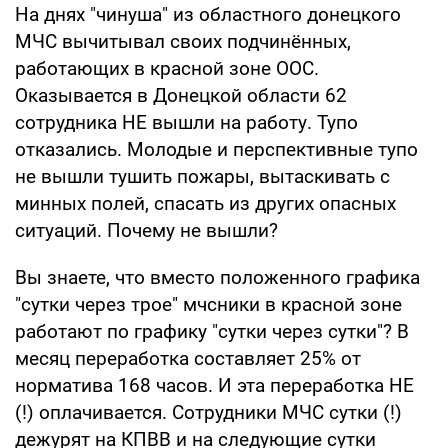
На днях "чинуша" из областного донецкого
МЧС вычитывал своих подчинённых,
работающих в красной зоне ООС.
Оказывается в Донецкой области 62
сотрудника НЕ вышли на работу. Тупо
отказались. Молодые и перспективные тупо
не вышли тушить пожары, вытаскивать с
минных полей, спасать из других опасных
ситуаций. Почему не вышли?
Вы знаете, что вместо положенного графика
"сутки через трое" мчсники в красной зоне
работают по графику "сутки через сутки"? В
месяц переработка составляет 25% от
норматива 168 часов. И эта переработка НЕ
(!) оплачивается. Сотрудники МЧС сутки (!)
дежурят на КПВВ и на следующие сутки