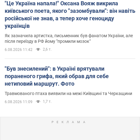
"Це Україна напала!" Оксана Вояж викрила
київського поета, якого "зазомбували": він навіть
російської не знав, а тепер хоче геноциду
українців
Як зазначила артистка, письменник був фанатом України, але
після переїзду в РФ йому "промили мозок"
2,6 т.
6.08.2026 11:42
"Був знесилений": в Україні врятували
пораненого грифа, який обрав для себе
нетиповий маршрут. Фото
Травмованого птаха виявили на межі Київщині та Черкащини
1,7 т.
6.08.2026 11:09