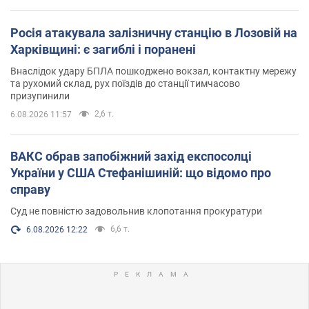
Росія атакувала залізничну станцію в Лозовій на
Харківщині: є загиблі і поранені
Внаслідок удару БПЛА пошкоджено вокзал, контактну мережу
та рухомий склад, рух поїздів до станції тимчасово
призупинили
2,6 т.
6.08.2026 11:57
ВАКС обрав запобіжний захід експосолці
України у США Стефанішиній: що відомо про
справу
Суд не повністю задовольнив клопотання прокуратури
6,6 т.
6.08.2026 12:22