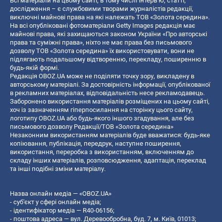
Всі матеріали на цьому сайті, в тому числі інтерв’ю, статті,
дослідження – є службовими творами журналістів редакції,
виключні майнові права на які належать ТОВ «Золота середина».
На всі опубліковані фотоматеріали Getty Images редакція має
майнові права, які захищаються законом України «Про авторські
права та суміжні права», ніхто не має права без письмового
дозволу ТОВ «Золота середина» їх використовувати, вони не
підлягають подальшому відтворенню, перекладу, поширенню в
будь-якій формі.
Редакція OBOZ.UA може не поділяти точку зору, викладену в
авторському матеріалі. За достовірність інформації, опублікованої
в рекламних матеріалах, відповідальність несе рекламодавець.
Заборонено використання матеріалів розміщених на цьому сайті,
хоч із зазначенням гіперпосилання на сторінку цього сайту,
логотипу OBOZ.UA або будь-якого іншого згадування, але без
письмового дозволу Редакції/ТОВ «Золота середина»
Незаконним використанням матеріалів буде вважатися: будь-яке
копiювання, публiкацiя, передрук, наступне поширення,
використання, переробка з використанням, включенням до
складу інших матеріалів, розповсюдження, адаптація, переклад
та інші подібні зміни матеріалу.
Назва онлайн медіа — «OBOZ.UA»
- суб'єкт у сфері онлайн медіа;
- ідентифікатор медіа — R40-06156;
- поштова адреса — вул. Деревообробна, буд. 7, м. Київ, 01013;