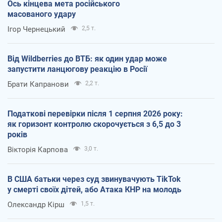
Ось кінцева мета російського
масованого удару
Ігор Чернецький
2,5 т.
Від Wildberries до ВТБ: як один удар може
запустити ланцюгову реакцію в Росії
Брати Капранови
2,2 т.
Податкові перевірки після 1 серпня 2026 року:
як горизонт контролю скорочується з 6,5 до 3
років
Вікторія Карпова
3,0 т.
В США батьки через суд звинувачують TikTok
у смерті своїх дітей, або Атака КНР на молодь
Олександр Кірш
1,5 т.