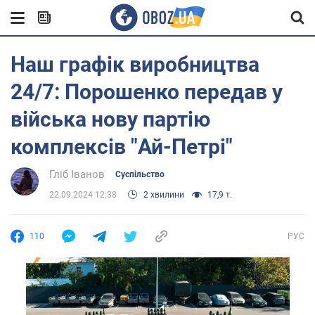
Наш графік виробництва
24/7: Порошенко передав у
війська нову партію
комплексів "Ай-Петрі"
Гліб Іванов
Суспільство
22.09.2024 12:38
2 хвилини
17,9 т.
110
РУС