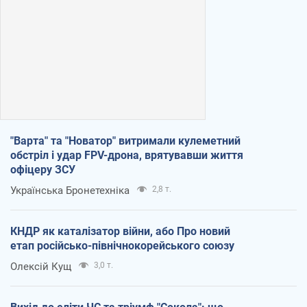
"Варта" та "Новатор" витримали кулеметний
обстріл і удар FPV-дрона, врятувавши життя
офіцеру ЗСУ
Українська Бронетехніка
2,8 т.
КНДР як каталізатор війни, або Про новий
етап російсько-північнокорейського союзу
Олексій Кущ
3,0 т.