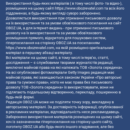
Використання будь-яких матеріалів ( в тому числі фото- та відео-),
розміщених на цьому сайті
https://www.obozrevatel.com
та всіх його
піддоменах, в будь-якому вигляді суворо заборонено.
Дозволяється використання при отриманні письмового дозволу
на їх використання та за умови обов'язкового посилання на сайт
OBOZ.UA, а для інтернет-видань - при отриманні письмового
дозволу на їх використання та за умови обов'язкового
розміщення прямого, відкритого для пошукових систем,
гіперпосилання на сторінку OBOZ.UA за посиланням
https://www.obozrevatel.com
, на якій розміщено оригінальний
матеріал в першому абзаці матеріалу.
Всі матеріали на цьому сайті, в тому числі інтерв’ю, статті,
дослідження – є службовими творами журналістів редакції,
виключні майнові права на які належать ТОВ «Золота середина».
На всі опубліковані фотоматеріали Getty Images редакція має
майнові права, які захищаються законом України «Про авторські
права та суміжні права», ніхто не має права без письмового
дозволу ТОВ «Золота середина» їх використовувати, вони не
підлягають подальшому відтворенню, перекладу, поширенню в
будь-якій формі.
Редакція OBOZ.UA може не поділяти точку зору, викладену в
авторському матеріалі. За достовірність інформації, опублікованої
в рекламних матеріалах, відповідальність несе рекламодавець.
Заборонено використання матеріалів розміщених на цьому сайті,
хоч із зазначенням гіперпосилання на сторінку цього сайту,
логотипу OBOZ.UA або будь-якого іншого згадування, але без