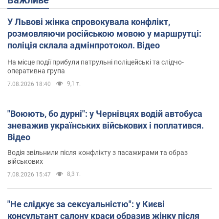
У Львові жінка спровокувала конфлікт,
розмовляючи російською мовою у маршрутці:
поліція склала адмінпротокол. Відео
На місце події прибули патрульні поліцейські та слідчо-
оперативна група
9,1 т.
7.08.2026 18:40
"Воюють, бо дурні": у Чернівцях водій автобуса
зневажив українських військових і поплатився.
Відео
Водія звільнили після конфлікту з пасажирами та образ
військових
8,3 т.
7.08.2026 15:47
"Не слідкує за сексуальністю": у Києві
консультант салону краси образив жінку після