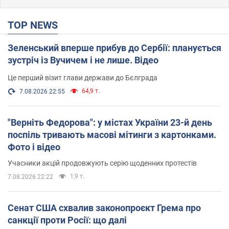
TOP NEWS
Зеленський вперше прибув до Сербії: планується
зустріч із Вучичем і не лише. Відео
Це перший візит глави держави до Бєлграда
64,9 т.
7.08.2026 22:55
"Верніть Федорова": у містах України 23-й день
поспіль тривають масові мітинги з картонками.
Фото і відео
Учасники акцій продовжують серію щоденних протестів
1,9 т.
7.08.2026 22:22
Сенат США схвалив законопроєкт Грема про
санкції проти Росії: що далі