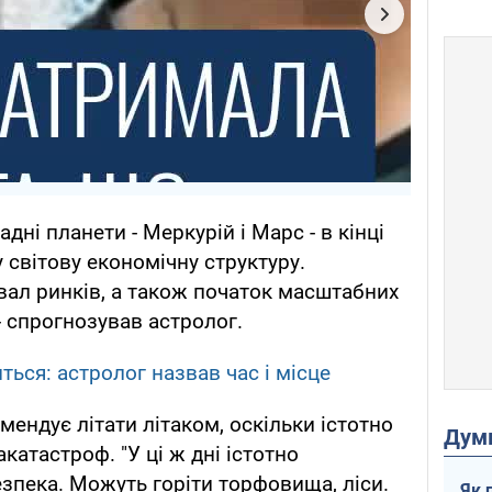
адні планети - Меркурій і Марс - в кінці
 світову економічну структуру.
ал ринків, а також початок масштабних
- спрогнозував астролог.
ться: астролог назвав час і місце
омендує літати літаком, оскільки істотно
Дум
катастроф. "У ці ж дні істотно
пека. Можуть горіти торфовища, ліси.
Як 