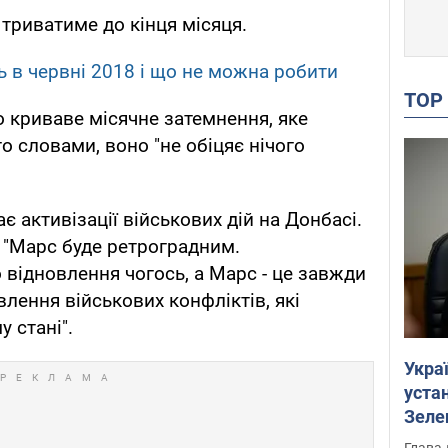
 триватиме до кінця місяця.
 в червні 2018 і що не можна робити
TO
о криваве місячне затемнення, яке
го словами, воно "не обіцяє нічого
 активізації військових дій на Донбасі.
 "Марс буде ретроградним.
 відновлення чогось, а Марс - це завжди
лення військових конфліктів, які
 стані".
Укра
устан
Зеле
Глава 