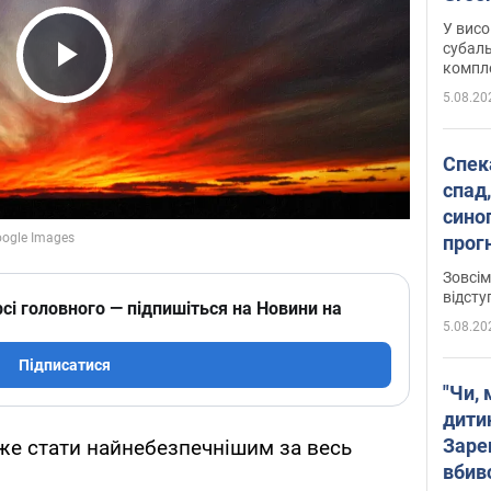
У висо
субаль
комплек
Play Video
сотень
5.08.20
Спека
спад,
сино
прог
змін
Зовсім
відсту
сі головного — підпишіться на Новини на
5.08.20
Підписатися
"Чи, 
дити
Заре
же стати найнебезпечнішим за весь
вбив