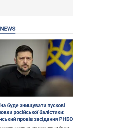
P NEWS
їна буде знищувати пускові
овки російської балістики:
нський провів засідання РНБО
держави заявив, що установки будуть