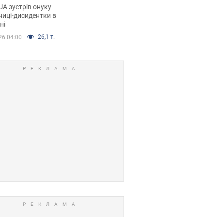
дентки Алли
A зустрів онуку
кої, критику
иці-дисидентки в
ні
ра Стуса та втечу
ртугалію з 5 дітьми
26,1 т.
26 04:00