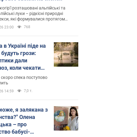
когір'ї розташовані альпійські та
пійські луки – рідкісні природні
си, які формувалися протягом
 років
768
26 23:00
 в Україні піде на
 будуть грози:
птики дали
ноз, коли чекати
и погоди
 скоро спека поступово
пить
7,0 т.
26 14:59
може, я залякана з
нства?" Олена
цька – про
ство бабусі-