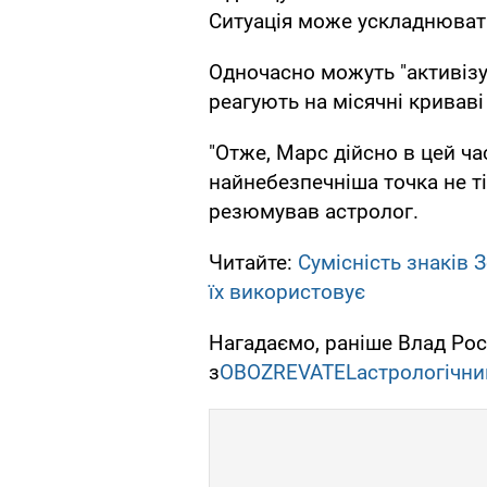
Ситуація може ускладнюват
Одночасно можуть "активізув
реагують на місячні криваві
"Отже, Марс дійсно в цей ч
найнебезпечніша точка не тіл
резюмував астролог.
Читайте:
Сумісність знаків З
їх використовує
Нагадаємо, раніше Влад Рос
з
OBOZREVATEL
астрологічни