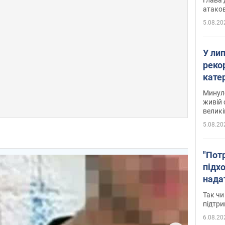
атаков
5.08.20
У ли
рекор
кате
опри
Минуло
живій 
великі
5.08.20
"Пот
підх
нада
дост
Так чи
прим
підтр
6.08.20