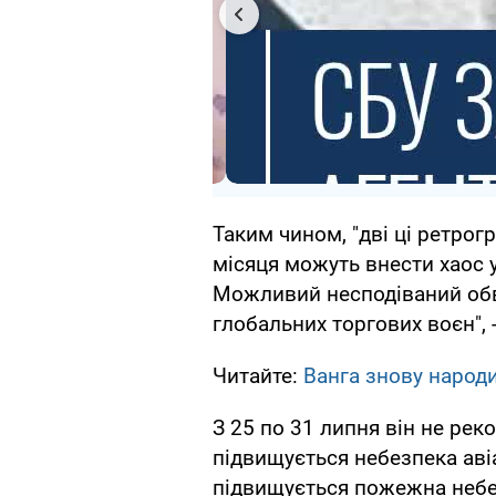
Таким чином, "дві ці ретрогр
місяця можуть внести хаос у
Можливий несподіваний обв
глобальних торгових воєн", 
Читайте:
Ванга знову народи
З 25 по 31 липня він не рек
підвищується небезпека авіа
підвищується пожежна небез