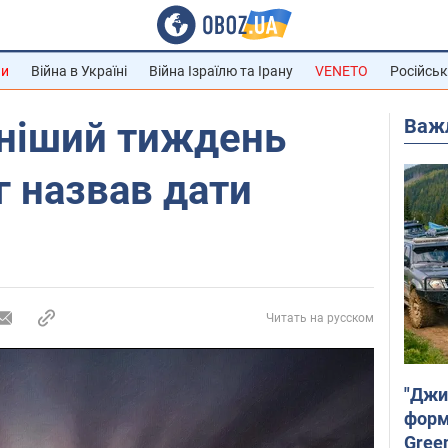
ни
Війна в Україні
Війна Ізраїлю та Ірану
VENETO
Російськ
Важ
ніший тиждень
г назвав дати
Читать на русском
"Джи
форму
Gree