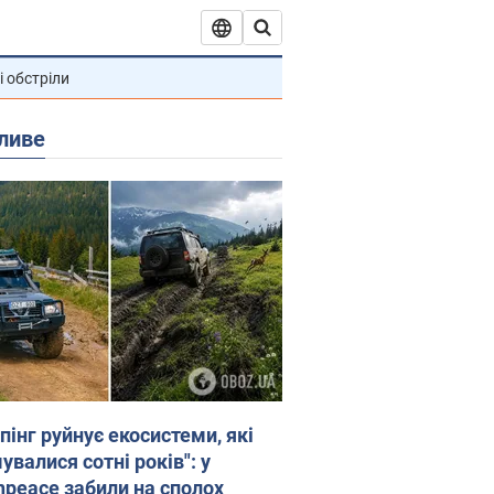
і обстріли
ливе
пінг руйнує екосистеми, які
валися сотні років": у
npeace забили на сполох