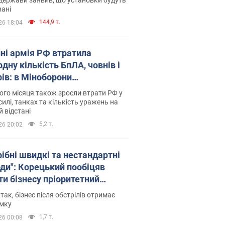
ані
144,9 т.
26 18:04
пні армія РФ втратила
дну кількість БпЛА, човнів і
рів: в Міноборони
люднили статистику
го місяця також зросли втрати РФ у
силі, танках та кількість уражень на
й відстані
5,2 т.
26 20:02
рібні швидкі та нестандартні
оди": Корецький пообіцяв
ти бізнесу пріоритетний
уп до наявних складських
 так, бізнес після обстрілів отримає
іщень
имку
1,7 т.
26 00:08