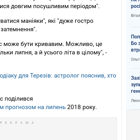
ися довгим посушливим періодом".
рос
Віта
атися маніяки", які "дуже гостро
 затемнення".
Поп
Бо 
ас може бути кривавим. Можливо, це
втр
ьки липня, а й усього літа в цілому", -
Ольг
одіаку для Терезів: астролог пояснив, хто
Зах
зуп
ген
с поділився
Леон
м прогнозом на липень
2018 року.