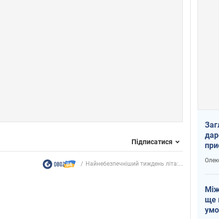
Заг
дар
Підписатися
при
доп
Олек
Найнебезпечніший тиждень літа:...
Між
ще 
умо