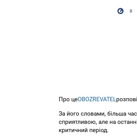
В
Про це
OBOZREVATEL
розпов
За його словами, більша ча
сприятливою, але на остан
критичний період.