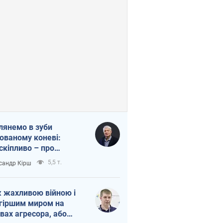
лянемо в зуби
ованому коневі:
скіпливо – про
омогу Україні
5,5 т.
сандр Кірш
 жахливою війною і
гіршим миром на
вах агресора, або