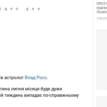
диси
OBOZ.U
Горсь
художн
ідео дня
Лісабо
Дмит
в По
5.08.20
ів астролог
Влад Росс
.
стина липня місяця буде дуже
ній тиждень випадає по-справжньому