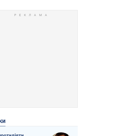
ки
протидіяти