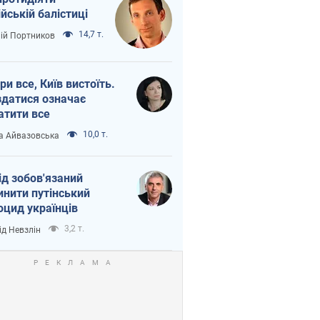
ійській балістиці
14,7 т.
лій Портников
ри все, Київ вистоїть.
здатися означає
атити все
10,0 т.
а Айвазовська
ід зобов'язаний
инити путінський
оцид українців
3,2 т.
ід Невзлін