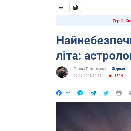
Герої вій
Найнебезпеч
літа: астроло
Тетяна Гайжевська
Журнал
26.06.2018 21:37
185,9 т.
157