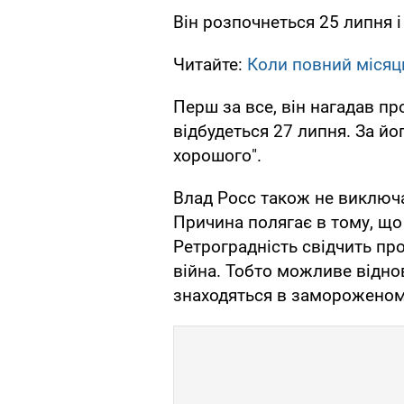
Він розпочнеться 25 липня і
Читайте:
Коли повний місяць
Перш за все, він нагадав пр
відбудеться 27 липня. За йо
хорошого".
Влад Росс також не виключає
Причина полягає в тому, що
Ретроградність свідчить про
війна. Тобто можливе віднов
знаходяться в замороженому