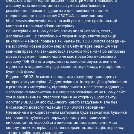
OBOZ.UA, а для інтернет-видань - при отриманні письмового
дозволу на їх використання та за умови обов'язкового
розміщення прямого, відкритого для пошукових систем,
гіперпосилання на сторінку OBOZ.UA за посиланням
https://www.obozrevatel.com
, на якій розміщено оригінальний
матеріал в першому абзаці матеріалу.
Всі матеріали на цьому сайті, в тому числі інтерв’ю, статті,
дослідження – є службовими творами журналістів редакції,
виключні майнові права на які належать ТОВ «Золота середина».
На всі опубліковані фотоматеріали Getty Images редакція має
майнові права, які захищаються законом України «Про авторські
права та суміжні права», ніхто не має права без письмового
дозволу ТОВ «Золота середина» їх використовувати, вони не
підлягають подальшому відтворенню, перекладу, поширенню в
будь-якій формі.
Редакція OBOZ.UA може не поділяти точку зору, викладену в
авторському матеріалі. За достовірність інформації, опублікованої
в рекламних матеріалах, відповідальність несе рекламодавець.
Заборонено використання матеріалів розміщених на цьому сайті,
хоч із зазначенням гіперпосилання на сторінку цього сайту,
логотипу OBOZ.UA або будь-якого іншого згадування, але без
письмового дозволу Редакції/ТОВ «Золота середина»
Незаконним використанням матеріалів буде вважатися: будь-яке
копiювання, публiкацiя, передрук, наступне поширення,
використання, переробка з використанням, включенням до
складу інших матеріалів, розповсюдження, адаптація, переклад
та інші подібні зміни матеріалу.