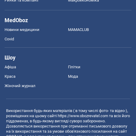
Ринки та компанії
Макроекономіка
MedOboz
Новини медицини
MAMACLUB
Covid
Шоу
Афіша
Плітки
Краса
Мода
Жіночий журнал
Використання будь-яких матеріалів ( в тому числі фото- та відео-),
розміщених на цьому сайті
https://www.obozrevatel.com
та всіх його
піддоменах, в будь-якому вигляді суворо заборонено.
Дозволяється використання при отриманні письмового дозволу
на їх використання та за умови обов'язкового посилання на сайт