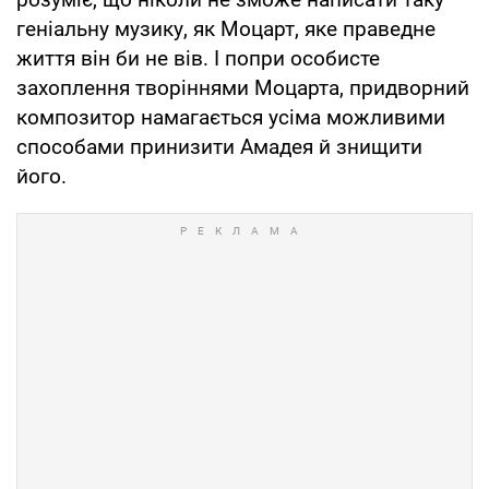
геніальну музику, як Моцарт, яке праведне
життя він би не вів. І попри особисте
захоплення творіннями Моцарта, придворний
композитор намагається усіма можливими
способами принизити Амадея й знищити
його.