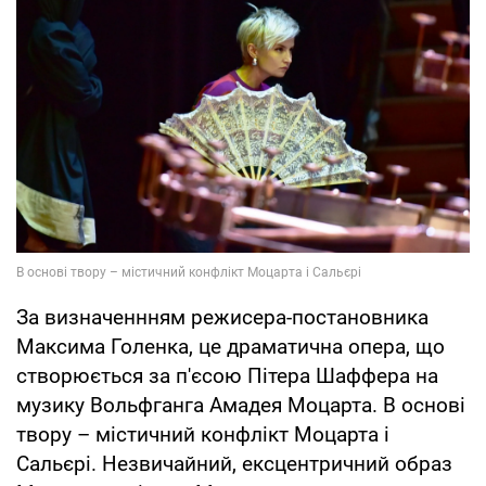
За визначеннням режисера-постановника
Максима Голенка, це драматична опера, що
створюється за п'єсою Пітера Шаффера на
музику Вольфганга Амадея Моцарта. В основі
твору – містичний конфлікт Моцарта і
Сальєрі. Незвичайний, ексцентричний образ