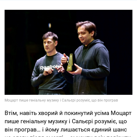
Втім, навіть хворий й покинутий усіма Моцарт
пише геніальну музику і Сальєрі розуміє, що
він програв… і йому лишається єдиний шанс