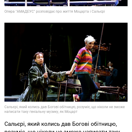
Сальєрі, який колись дав Богові обітницю,
розуміє, що ніколи не зможе написати таку