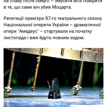
на славу після смерті – змусити всіх повірити
в те, що саме він убив Моцарта.
Репетиції прем'єри 87-го театрального сезону
Національної оперети України – драматичної
опери "Амадеус" – стартували на початку
листопада і вже йдуть повним ходом.