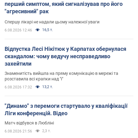
перший симптом, який сигналізував про його
"агресивний" рак
Спершу лікарі не надали цьому належної уваги
16,5 т.
6.08.2026 12:46
Відпустка Лесі Нікітюк у Карпатах обернулася
скандалом: чому ведучу несправедливо
захейтили
Знаменитість вийшла на пряму комунікацію в мережі та
розставила всі крапки над "і"
13,2 т.
6.08.2026 17:32
"Динамо" з перемоги стартувало у кваліфікації
Ліги конференцій. Відео
Матч відбувся в Любліні
2,3 т.
6.08.2026 21:56