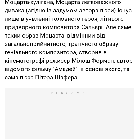
Моцарта-хулігана, Моцарта легковажного
дивака (згідно із задумом автора п'єси) існує
лише в уявленні головного героя, літнього
придворного композитора Сальєрі. Але саме
такий образ Моцарта, відмінний від
загальноприйнятного, трагічного образу
геніального композитора, створив в
кінематографі режисер Мілош Форман, автор
відомого фільму "Амадей", в основі якого, та
сама п'єса Пітера Шафера.