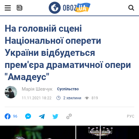
На головній сцені
Національної оперети
України відбудеться
прем'єра драматичної опери
"Амадеус"
Марія Шевчук
Суспільство
11.11.2021 18:22
2 хвилини
819
96
РУС