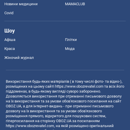
Новини медицини
MAMACLUB
Covid
Шоу
Афіша
Плітки
Краса
Мода
Жіночий журнал
Використання будь-яких матеріалів ( в тому числі фото- та відео-),
розміщених на цьому сайті
https://www.obozrevatel.com
та всіх його
піддоменах, в будь-якому вигляді суворо заборонено.
Дозволяється використання при отриманні письмового дозволу
на їх використання та за умови обов'язкового посилання на сайт
OBOZ.UA, а для інтернет-видань - при отриманні письмового
дозволу на їх використання та за умови обов'язкового
розміщення прямого, відкритого для пошукових систем,
гіперпосилання на сторінку OBOZ.UA за посиланням
https://www.obozrevatel.com
, на якій розміщено оригінальний