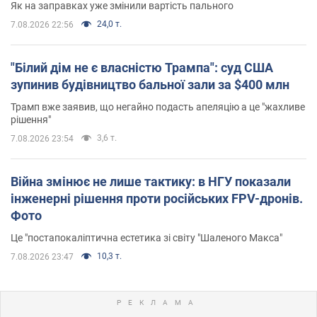
Як на заправках уже змінили вартість пального
24,0 т.
7.08.2026 22:56
"Білий дім не є власністю Трампа": суд США
зупинив будівництво бальної зали за $400 млн
Трамп вже заявив, що негайно подасть апеляцію а це "жахливе
рішення"
3,6 т.
7.08.2026 23:54
Війна змінює не лише тактику: в НГУ показали
інженерні рішення проти російських FPV-дронів.
Фото
Це "постапокаліптична естетика зі світу "Шаленого Макса"
10,3 т.
7.08.2026 23:47