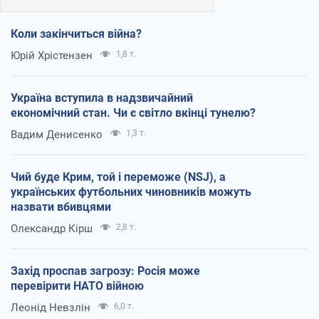
Коли закінчиться війна?
Юрій Хрістензен
1,8 т.
Україна вступила в надзвичайний
економічний стан. Чи є світло вкінці тунелю?
Вадим Денисенко
1,3 т.
Чий буде Крим, той і переможе (NSJ), а
українських футбольних чиновників можуть
назвати вбивцями
Олександр Кірш
2,8 т.
Захід проспав загрозу: Росія може
перевірити НАТО війною
Леонід Невзлін
6,0 т.