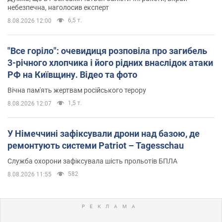
небезпечна, наголосив експерт
6,5 т.
8.08.2026 12:00
"Все горіло": очевидиця розповіла про загибель
3-річного хлопчика і його рідних внаслідок атаки
РФ на Київщину. Відео та фото
Вічна пам'ять жертвам російського терору
1,5 т.
8.08.2026 12:07
У Німеччині зафіксували дрони над базою, де
ремонтують системи Patriot – Tagesschau
Служба охорони зафіксувала шість прольотів БПЛА
582
8.08.2026 11:55