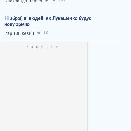
Олександр Левченко
7,8 т.
Ні зброї, ні людей: як Лукашенко будує
нову армію
Ігар Тишкевич
1,0 т.