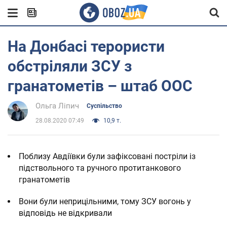
На Донбасі терористи
обстріляли ЗСУ з
гранатометів – штаб ООС
Ольга Ліпич
Суспільство
28.08.2020 07:49
10,9 т.
Поблизу Авдіївки були зафіксовані постріли із
підствольного та ручного протитанкового
гранатометів
Вони були неприцільними, тому ЗСУ вогонь у
відповідь не відкривали