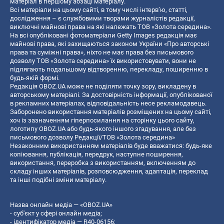
матеріал в першому абзаці матеріалу.
Всі матеріали на цьому сайті, в тому числі інтерв’ю, статті,
дослідження – є службовими творами журналістів редакції,
виключні майнові права на які належать ТОВ «Золота середина».
На всі опубліковані фотоматеріали Getty Images редакція має
майнові права, які захищаються законом України «Про авторські
права та суміжні права», ніхто не має права без письмового
дозволу ТОВ «Золота середина» їх використовувати, вони не
підлягають подальшому відтворенню, перекладу, поширенню в
будь-якій формі.
Редакція OBOZ.UA може не поділяти точку зору, викладену в
авторському матеріалі. За достовірність інформації, опублікованої
в рекламних матеріалах, відповідальність несе рекламодавець.
Заборонено використання матеріалів розміщених на цьому сайті,
хоч із зазначенням гіперпосилання на сторінку цього сайту,
логотипу OBOZ.UA або будь-якого іншого згадування, але без
письмового дозволу Редакції/ТОВ «Золота середина»
Незаконним використанням матеріалів буде вважатися: будь-яке
копiювання, публiкацiя, передрук, наступне поширення,
використання, переробка з використанням, включенням до
складу інших матеріалів, розповсюдження, адаптація, переклад
та інші подібні зміни матеріалу.
Назва онлайн медіа — «OBOZ.UA»
- суб'єкт у сфері онлайн медіа;
- ідентифікатор медіа — R40-06156;