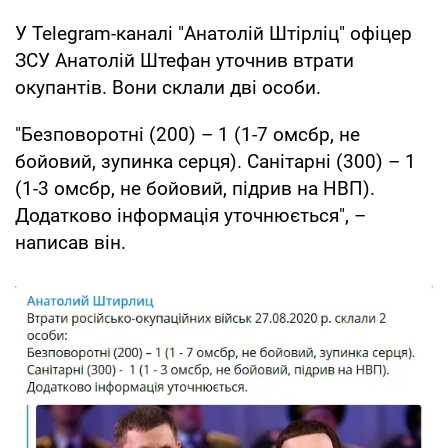
У Telegram-каналі "Анатолій Штірліц" офіцер
ЗСУ Анатолій Штефан уточнив втрати
окупантів. Вони склали дві особи.
"Безповоротні (200) – 1 (1-7 омсбр, не
бойовий, зупинка серця). Санітарні (300) – 1
(1-3 омсбр, не бойовий, підрив на НВП).
Додатково інформація уточнюється", –
написав він.