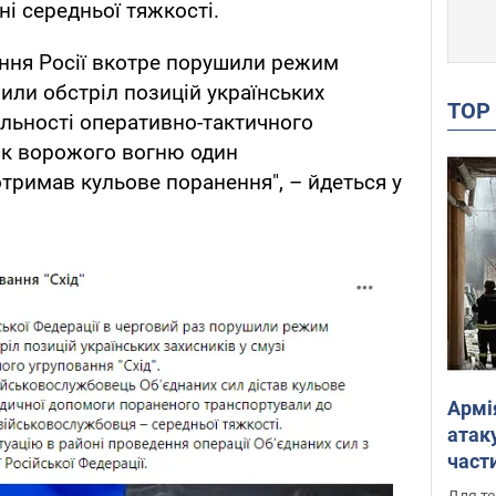
ні середньої тяжкості.
ання Росії вкотре порушили режим
или обстріл позицій українських
TO
альності оперативно-тактичного
док ворожого вогню один
римав кульове поранення", – йдеться у
Армі
атаку
части
Фото
Для те