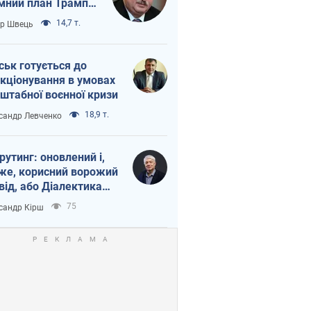
мний план Трампа
тіна?
14,7 т.
ор Швець
ськ готується до
кціонування в умовах
штабної воєнної кризи
18,9 т.
сандр Левченко
рутинг: оновлений і,
же, корисний ворожий
від, або Діалектика
агливого боягузтва
75
сандр Кірш