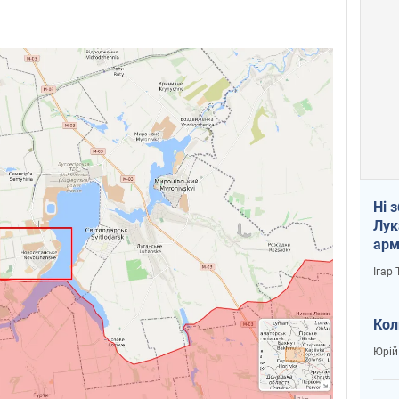
Ні 
Лук
арм
Ігар
Кол
Юрій