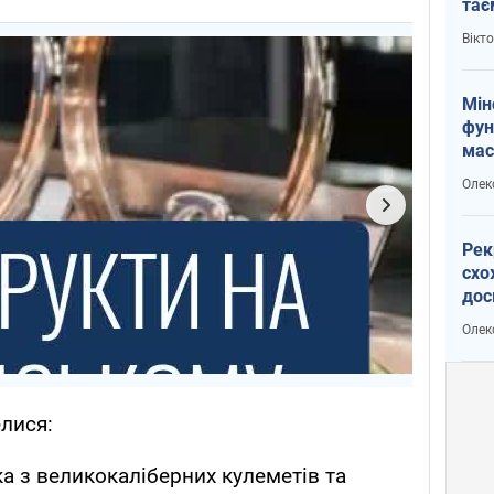
тає
і Пу
Вікт
Мін
фун
мас
Олек
Рек
схо
дос
виб
Олек
елися:
а з великокаліберних кулеметів та