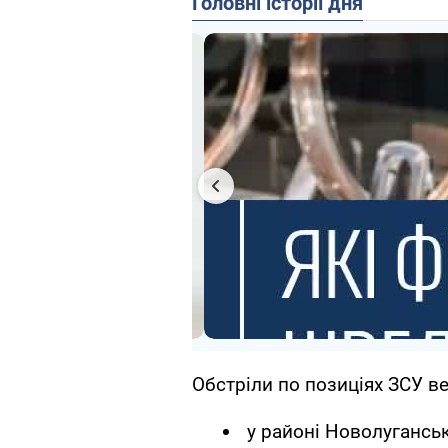
Головні історії дня
Обстріли по позиціях ЗСУ в
у районі Новолуганськ