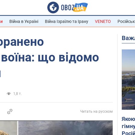
ни
Війна в Україні
Війна Ізраїлю та Ірану
VENETO
Російськ
Важ
оранено
 воїна: що відомо
н
и
1,8 т.
Читать на русском
Якою
гімну
Росій