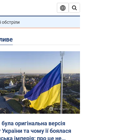
і обстріли
ливе
 була оригінальна версія
 України та чому її боялася
ська імперія: про це не