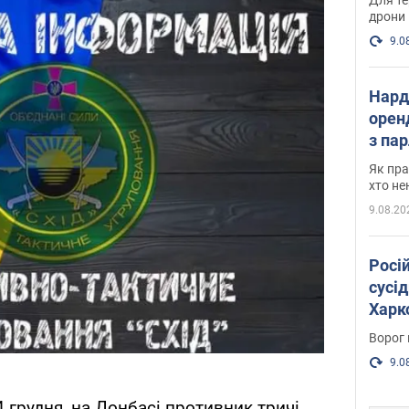
дрони
9.0
Нард
оренд
з па
де п
Як пра
хто не
9.08.20
Росі
сусід
Харко
пост
Ворог 
9.0
4 грудня, на Донбасі противник тричі