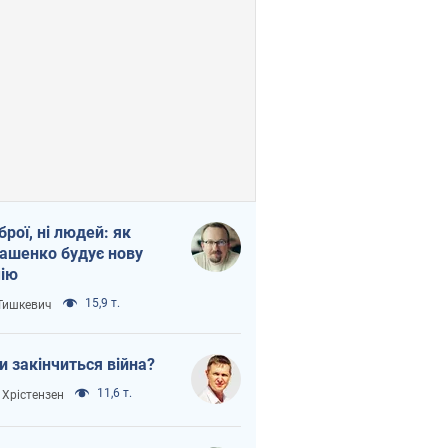
зброї, ні людей: як
ашенко будує нову
ію
15,9 т.
 Тишкевич
и закінчиться війна?
11,6 т.
 Хрістензен