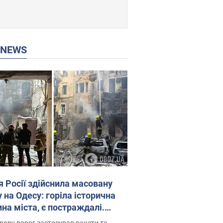
P NEWS
я Росії здійснила масовану
 на Одесу: горіла історична
на міста, є постраждалі.
 та відео
рору ворог застосував ракети та