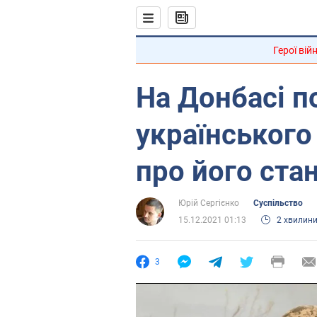
Герої вій
На Донбасі п
українського
про його ста
Юрій Сергієнко
Суспільство
15.12.2021 01:13
2 хвилин
3