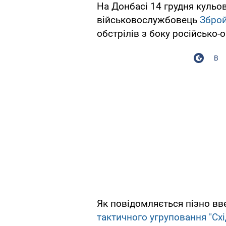
На Донбасі 14 грудня кульо
військовослужбовець
Зброй
обстрілів з боку російсько-о
В
Як повідомляється пізно вв
тактичного угруповання "Схі