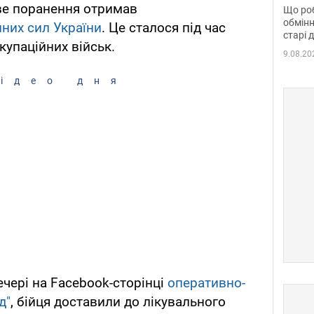
та б
ве поранення отримав
Що роб
обмінн
них сил України
. Це сталося під час
старі 
купаційних військ.
9.08.20
ідео дня
ечері на Facebook-сторінці
оперативно-
д"
, бійця доставили до лікувального