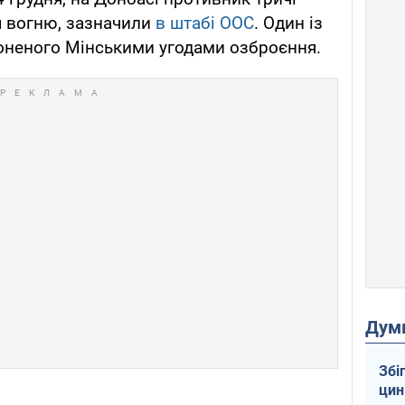
 вогню, зазначили
в штабі ООС
. Один із
роненого Мінськими угодами озброєння.
Дум
Збі
цин