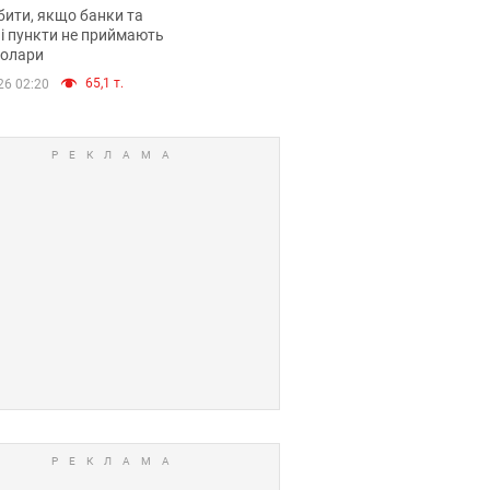
анки такі купюри
ити, якщо банки та
і пункти не приймають
долари
65,1 т.
26 02:20