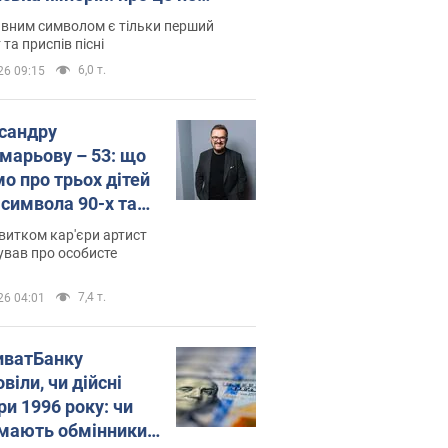
овідають у школі
вним символом є тільки перший
 та приспів пісні
6,0 т.
26 09:15
сандру
марьову – 53: що
мо про трьох дітей
-символа 90-х та
 вигляд вони
витком кар'єри артист
ть
ував про особисте
7,4 т.
26 04:01
иватБанку
віли, чи дійсні
ри 1996 року: чи
мають обмінники