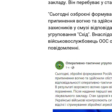
закладу. Він перебуває у ста
"Сьогодні озброєні формув
припинення вогню та здійсн
захисників у смузі відповід
угруповання "Схід". Внаслі
військовослужбовець ООС от
повідомленні.