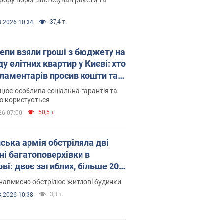
37,4 т.
8.2026 10:34
епи взяли гроші з бюджету на
у елітних квартир у Києві: хто
рламентарів просив кошти та
оселився
цює особлива соціальна гарантія та
ю користується
50,5 т.
26 07:00
йська армія обстріляла дві
ні багатоповерхівки в
ві: двоє загиблих, більше 20
раждалих
навмисно обстрілює житлові будинки
3,3 т.
8.2026 10:38