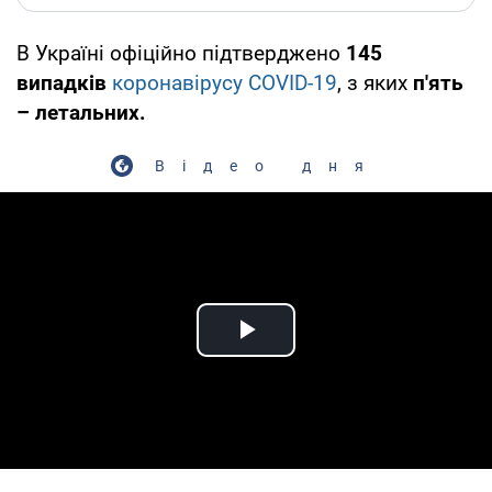
В Україні офіційно підтверджено
145
випадків
коронавірусу COVID-19
, з яких
п'ять
– летальних.
Відео дня
Play Video