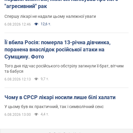
"агресивний" рак
Спершу лікарі не надали цьому належної уваги
12,6 т.
6.08.2026 12:46
Її вбила Росія: померла 13-річна дівчинка,
поранена внаслідок російської атаки на
Сумщину. Фото
Того дня під час російського обстрілу загинули її брат, вітчим
та бабуся
9,7 т.
6.08.2026 12:13
Чому в СРСР лікарі носили лише білі халати
У цьому був як практичний, так і символічний сенс
4,4 т.
6.08.2026 13:00