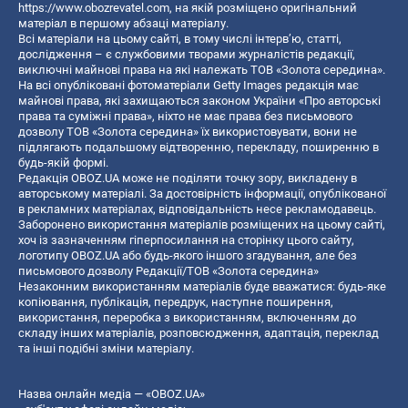
https://www.obozrevatel.com
, на якій розміщено оригінальний
матеріал в першому абзаці матеріалу.
Всі матеріали на цьому сайті, в тому числі інтерв’ю, статті,
дослідження – є службовими творами журналістів редакції,
виключні майнові права на які належать ТОВ «Золота середина».
На всі опубліковані фотоматеріали Getty Images редакція має
майнові права, які захищаються законом України «Про авторські
права та суміжні права», ніхто не має права без письмового
дозволу ТОВ «Золота середина» їх використовувати, вони не
підлягають подальшому відтворенню, перекладу, поширенню в
будь-якій формі.
Редакція OBOZ.UA може не поділяти точку зору, викладену в
авторському матеріалі. За достовірність інформації, опублікованої
в рекламних матеріалах, відповідальність несе рекламодавець.
Заборонено використання матеріалів розміщених на цьому сайті,
хоч із зазначенням гіперпосилання на сторінку цього сайту,
логотипу OBOZ.UA або будь-якого іншого згадування, але без
письмового дозволу Редакції/ТОВ «Золота середина»
Незаконним використанням матеріалів буде вважатися: будь-яке
копiювання, публiкацiя, передрук, наступне поширення,
використання, переробка з використанням, включенням до
складу інших матеріалів, розповсюдження, адаптація, переклад
та інші подібні зміни матеріалу.
Назва онлайн медіа — «OBOZ.UA»