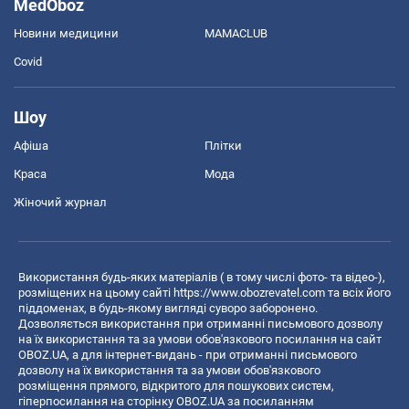
MedOboz
Новини медицини
MAMACLUB
Covid
Шоу
Афіша
Плітки
Краса
Мода
Жіночий журнал
Використання будь-яких матеріалів ( в тому числі фото- та відео-),
розміщених на цьому сайті
https://www.obozrevatel.com
та всіх його
піддоменах, в будь-якому вигляді суворо заборонено.
Дозволяється використання при отриманні письмового дозволу
на їх використання та за умови обов'язкового посилання на сайт
OBOZ.UA, а для інтернет-видань - при отриманні письмового
дозволу на їх використання та за умови обов'язкового
розміщення прямого, відкритого для пошукових систем,
гіперпосилання на сторінку OBOZ.UA за посиланням