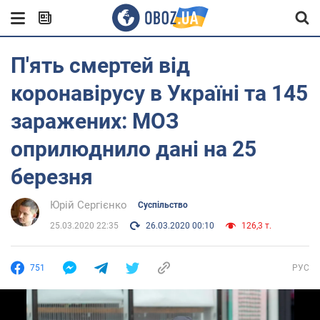
П'ять смертей від
коронавірусу в Україні та 145
заражених: МОЗ
оприлюднило дані на 25
березня
Юрій Сергієнко
Суспільство
25.03.2020 22:35
26.03.2020 00:10
126,3 т.
751
РУС