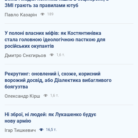
ЗМІ грають за правилами ютуб
Павло Казарін
189
У полоні власних міфів: як Костянтинівка
стала головною ідеологічною пасткою для
російських окупантів
Дмитро Снєгирьов
1,6 т.
Рекрутинг: оновлений і, схоже, корисний
ворожий досвід, або Діалектика вибагливого
боягузтва
Олександр Кірш
1,6 т.
Ні зброї, ні людей: як Лукашенко будує
нову армію
Ігар Тишкевич
16,5 т.