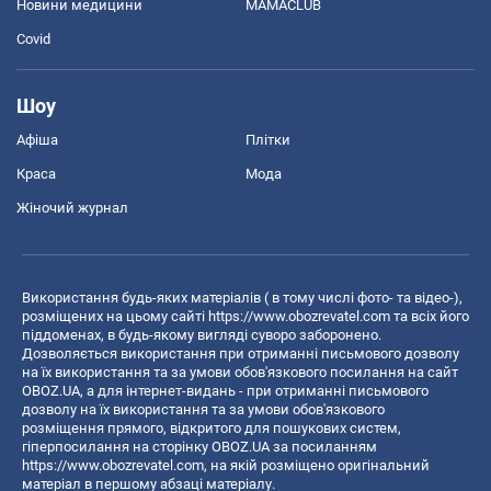
Новини медицини
MAMACLUB
Covid
Шоу
Афіша
Плітки
Краса
Мода
Жіночий журнал
Використання будь-яких матеріалів ( в тому числі фото- та відео-),
розміщених на цьому сайті
https://www.obozrevatel.com
та всіх його
піддоменах, в будь-якому вигляді суворо заборонено.
Дозволяється використання при отриманні письмового дозволу
на їх використання та за умови обов'язкового посилання на сайт
OBOZ.UA, а для інтернет-видань - при отриманні письмового
дозволу на їх використання та за умови обов'язкового
розміщення прямого, відкритого для пошукових систем,
гіперпосилання на сторінку OBOZ.UA за посиланням
https://www.obozrevatel.com
, на якій розміщено оригінальний
матеріал в першому абзаці матеріалу.