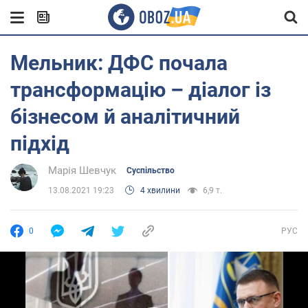
Мельник: ДФС почала
трансформацію – діалог із
бізнесом й аналітичний
підхід
Марія Шевчук
Суспільство
13.08.2021 19:23
4 хвилини
6,9 т.
0
РУС