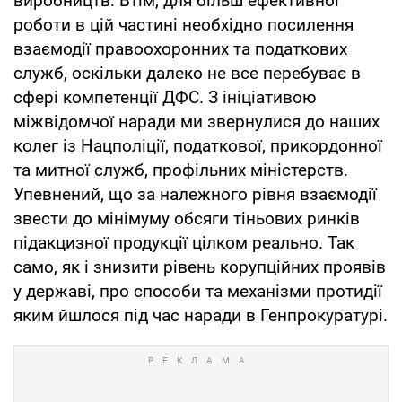
виробництв. Втім, для більш ефективної
роботи в цій частині необхідно посилення
взаємодії правоохоронних та податкових
служб, оскільки далеко не все перебуває в
сфері компетенції ДФС. З ініціативою
міжвідомчої наради ми звернулися до наших
колег із Нацполіції, податкової, прикордонної
та митної служб, профільних міністерств.
Упевнений, що за належного рівня взаємодії
звести до мінімуму обсяги тіньових ринків
підакцизної продукції цілком реально. Так
само, як і знизити рівень корупційних проявів
у державі, про способи та механізми протидії
яким йшлося під час наради в Генпрокуратурі.