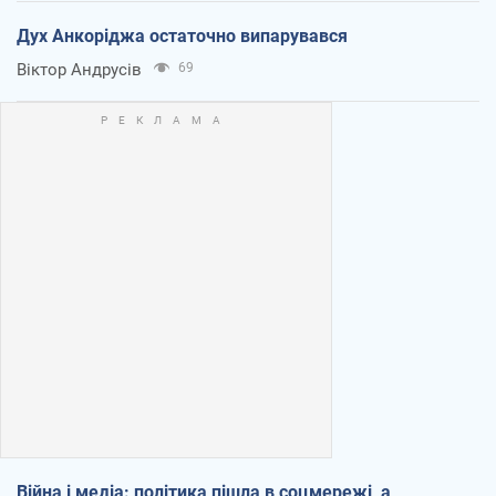
Дух Анкоріджа остаточно випарувався
Віктор Андрусів
69
Війна і медіа: політика пішла в соцмережі, а