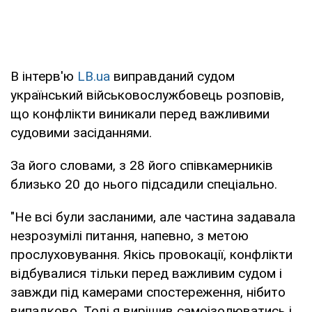
В інтерв'ю
LB.ua
виправданий судом
український військовослужбовець розповів,
що конфлікти виникали перед важливими
судовими засіданнями.
За його словами, з 28 його співкамерників
близько 20 до нього підсадили спеціально.
"Не всі були засланими, але частина задавала
незрозумілі питання, напевно, з метою
прослуховування. Якісь провокації, конфлікти
відбувалися тільки перед важливим судом і
завжди під камерами спостереження, нібито
випадково. Тоді я вирішив самоізолюватись і