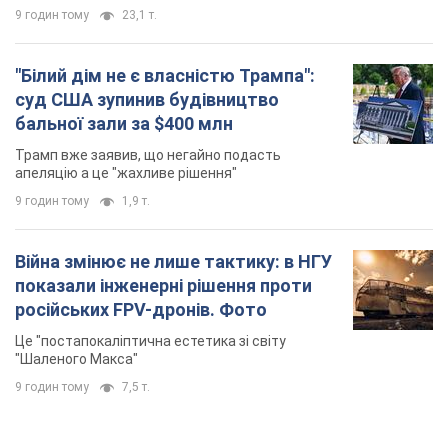
9 годин тому
23,1 т.
"Білий дім не є власністю Трампа":
суд США зупинив будівництво
бальної зали за $400 млн
Трамп вже заявив, що негайно подасть
апеляцію а це "жахливе рішення"
9 годин тому
1,9 т.
Війна змінює не лише тактику: в НГУ
показали інженерні рішення проти
російських FPV-дронів. Фото
Це "постапокаліптична естетика зі світу
"Шаленого Макса"
9 годин тому
7,5 т.