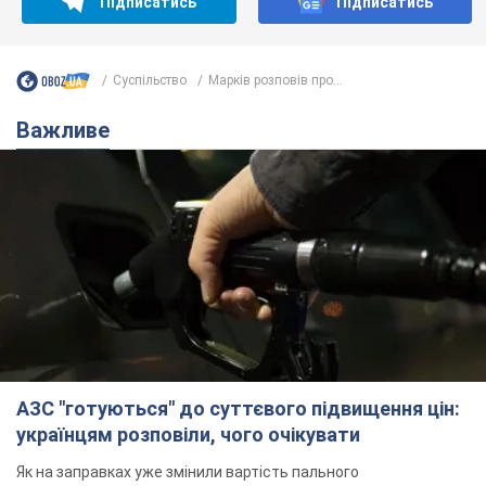
Підписатись
Підписатись
Суспільство
Марків розповів про...
Важливе
АЗС "готуються" до суттєвого підвищення цін:
українцям розповіли, чого очікувати
Як на заправках уже змінили вартість пального