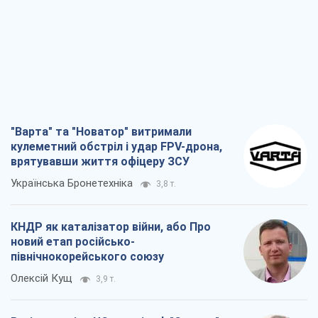
"Варта" та "Новатор" витримали
кулеметний обстріл і удар FPV-дрона,
врятувавши життя офіцеру ЗСУ
Українська Бронетехніка
3,8 т.
КНДР як каталізатор війни, або Про
новий етап російсько-
північнокорейського союзу
Олексій Кущ
3,9 т.