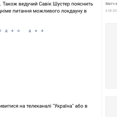
в. Також ведучий Савік Шустер пояснить
Матч в
дніме питання можливого локдауну в
6.08.20
ідео дня
витися на телеканалі "Україна" або в