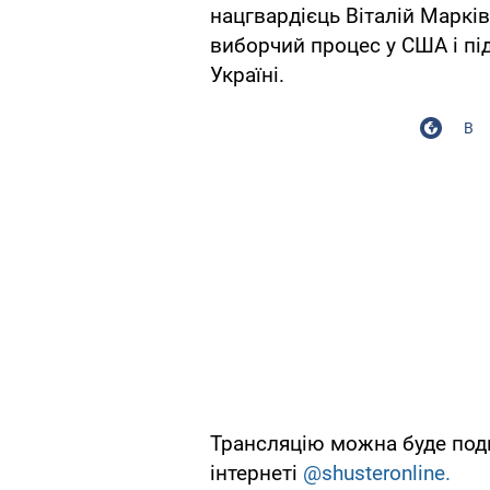
нацгвардієць Віталій Маркі
виборчий процес у США і пі
Україні.
В
Трансляцію можна буде поди
інтернеті
@shusteronline.