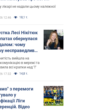
есивний" рак
 лікарі не надали цьому належної
18,1 т.
26 12:46
устка Лесі Нікітюк
рпатах обернулася
далом: чому
чу несправедливо
йтили
нитість вийшла на
комунікацію в мережі та
вила всі крапки над "і"
14,8 т.
26 17:32
амо" з перемоги
тувало у
фікації Ліги
еренцій. Відео