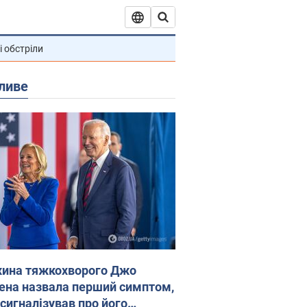
і обстріли
ливе
ина тяжкохворого Джо
ена назвала перший симптом,
 сигналізував про його