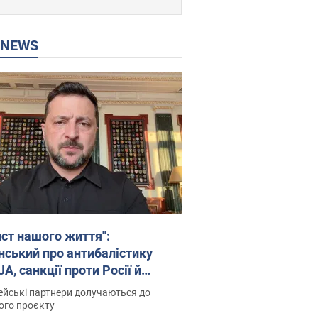
P NEWS
ист нашого життя":
нський про антибалістику
A, санкції проти Росії й
имку аграріїв. Відео
йські партнери долучаються до
ого проєкту