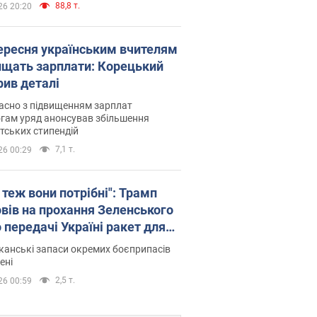
88,8 т.
26 20:20
вересня українським вчителям
ищать зарплати: Корецький
рив деталі
асно з підвищенням зарплат
гам уряд анонсував збільшення
тських стипендій
7,1 т.
26 00:29
 теж вони потрібні": Трамп
овів на прохання Зеленського
 передачі Україні ракет для
ot
анські запаси окремих боєприпасів
ені
2,5 т.
26 00:59