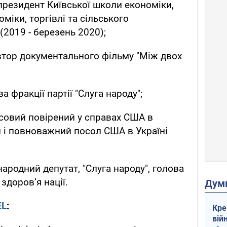
 президент Київської школи економіки,
міки, торгівлі та сільського
(2019 - березень 2020);
автор документального фільму "Між двох
ва фракції партії "Слуга народу";
асовий повірений у справах США в
й і повноважний посол США в Україні
 народний депутат, "Слуга народу", голова
здоров’я нації.
Дум
EL
:
Кре
вій