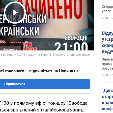
"агр
Спершу
уваги
6.08.20
Play Video
Відп
у Ка
скан
веду
захе
Знаме
пряму 
розста
сі головного — підпишіться на Новини на
6.08.20
Підписатися
"Дин
стар
квалі
21:00 у прямому ефірі ток-шоу "Свобода
конф
ься звільнений з італійської в'язниці