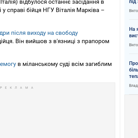
Італія) відбулося останнє засідання в
під
кри
 у справі бійця НГУ Віталія Марківа –
Вікт
На 
дри після виходу на свободу
вис
ійця. Він вийшов з в'язниці з прапором
Вікт
Про
ремогу
в міланському суді всім загиблим
біл
теп
від
Влад
у К