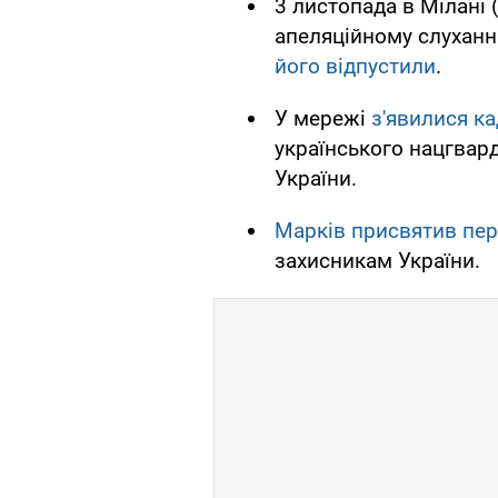
3 листопада в Мілані (
апеляційному слуханні
його відпустили
.
У мережі
з'явилися ка
українського нацгвард
України.
Марків присвятив пе
захисникам України.