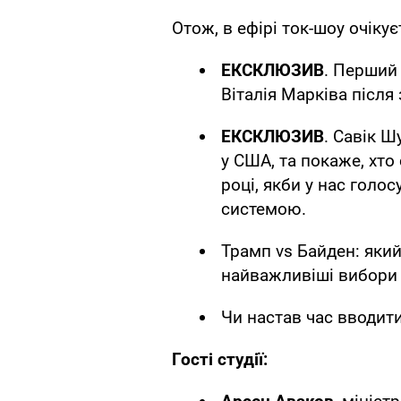
Отож, в ефірі ток-шоу очікує
ЕКСКЛЮЗИВ
. Перший
Віталія Марківа після 
ЕКСКЛЮЗИВ
. Савік Ш
у США, та покаже, хто
році, якби у нас гол
системою.
Трамп vs Байден: яки
найважливіші вибори у
Чи настав час вводити
Гості студії: