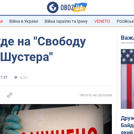
ни
Війна в Україні
Війна Ізраїлю та Ірану
VENETO
Російськ
Важ
де на "Свободу
 Шустера"
17:37
6,3 т.
Читать на русском
Друж
Байд
який