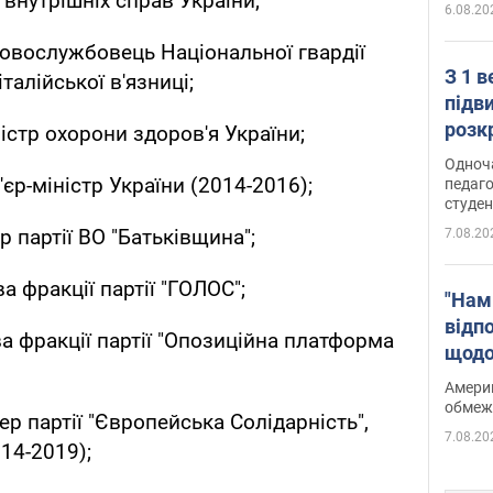
р внутрішніх справ України;
6.08.20
ковослужбовець Національної гвардії
З 1 
італійської в'язниці;
підв
розк
ністр охорони здоров'я України;
Одноч
'єр-міністр України (2014-2016);
педаго
студен
ер партії ВО "Батьківщина";
7.08.20
ва фракції партії "ГОЛОС";
"Нам
відп
ва фракції партії "Опозиційна платформа
щодо
Patri
Америк
обмеж
дер партії "Європейська Солідарність",
7.08.20
14-2019);