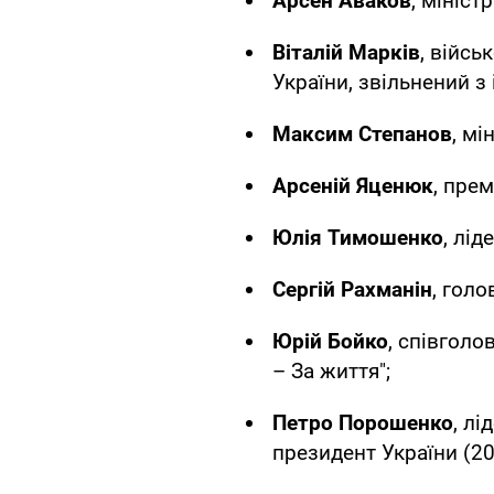
Арсен Аваков
, мініст
Віталій Марків
, війсь
України, звільнений з 
Максим Степанов
, мі
Арсеній Яценюк
, прем
Юлія Тимошенко
, лід
Сергій Рахманін
, голо
Юрій Бойко
, співголо
– За життя";
Петро Порошенко
, лі
президент України (20