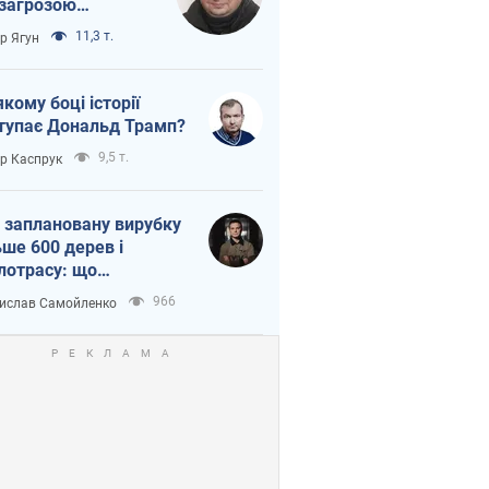
 загрозою
тична логістика
11,3 т.
ор Ягун
якому боці історії
тупає Дональд Трамп?
9,5 т.
ор Каспрук
 заплановану вирубку
ьше 600 дерев і
лотрасу: що
бувається на Теремках
966
ислав Самойленко
иєві