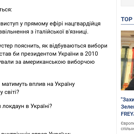
ться:
TO
 виступ у прямому ефірі нацгвардійця
звільнення з італійської в'язниці.
устер пояснить, як відбуваються вибори
 став би президентом України в 2010
осували за американською виборчою
й матимуть вплив на Україну
 світі?
"Зах
 локдаун в Україні?
Зеле
FREYJ
підтр
Європе
спільн