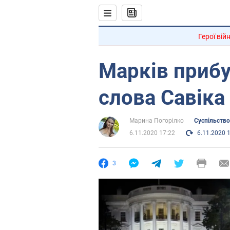
Герої вій
Марків прибу
слова Савіка
Марина Погорілко
Суспільство
6.11.2020 17:22
6.11.2020 
3