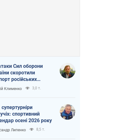
атаки Сил оборони
аїни скоротили
порт російських
топродуктів
3,0 т.
ій Клименко
 супертурніри
учіх: спортивний
ендар осені 2026 року
8,5 т.
сандр Липенко