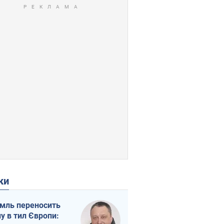
ки
мль переносить
ну в тил Європи: