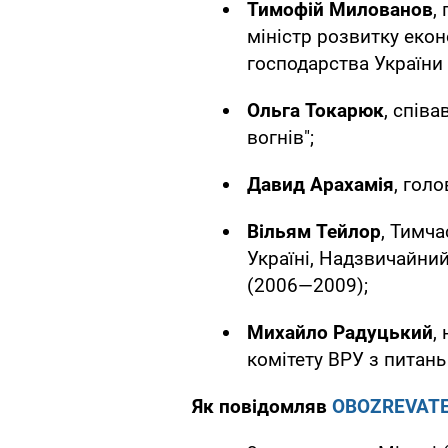
Тимофій Милованов
,
міністр розвитку еконо
господарства України 
Ольга Токарюк
, спів
вогнів";
Давид Арахамія
, голо
Вільям Тейлор
, Тимч
Україні, Надзвичайни
(2006—2009);
Михайло Радуцький
,
комітету ВРУ з питань 
Як повідомляв
OBOZREVAT