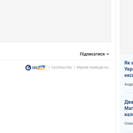
Підписатися
Як 
Суспільство
Марків прибуде на...
Укр
екс
наф
Андр
Два
Маг
кал
Олек