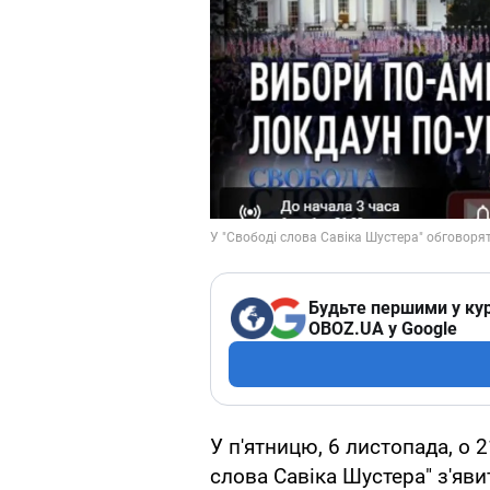
Будьте першими у кур
OBOZ.UA у Google
У п'ятницю, 6 листопада, о 
слова Савіка Шустера" з'явит