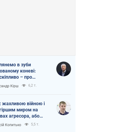
лянемо в зуби
ованому коневі:
скіпливо – про
омогу Україні
6,2 т.
сандр Кірш
 жахливою війною і
гіршим миром на
вах агресора, або
вихідність – теж
5,5 т.
сій Копитько
оя Росії