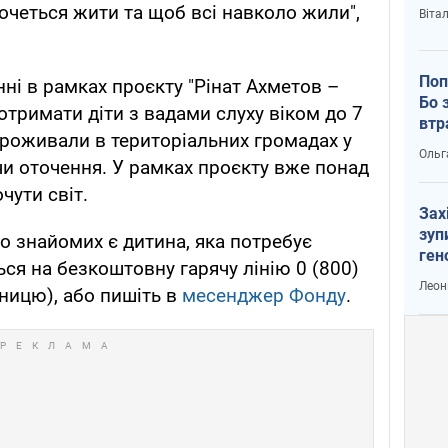
очеться жити та щоб всі навколо жили",
Віта
Поп
ні в рамках проєкту "Рінат Ахметов –
Бо 
отримати діти з вадами слуху віком до 7
втр
проживали в територіальних громадах у
Ольг
 чи оточення. У рамках проєкту вже понад
чути світ.
Зах
зуп
о знайомих є дитина, яка потребує
ген
ься на безкоштовну гарячу лінію 0 (800)
Леон
тницю), або пишіть в
месенджер Фонду
.