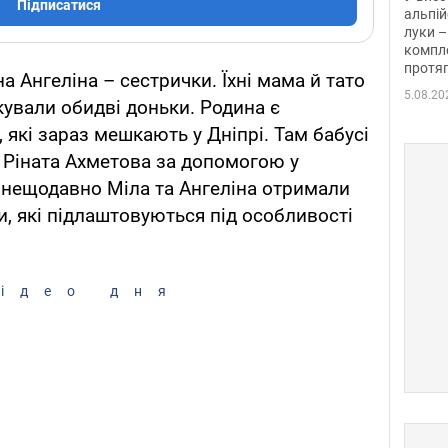
Підписатися
альпій
луки –
компле
протяг
а Ангеліна – сестрички. Їхні мама й тато
5.08.20
кували обидві доньки. Родина є
які зараз мешкають у Дніпрі. Там бабусі
 Ріната Ахметова за допомогою у
 нещодавно Міла та Ангеліна отримали
и, які підлаштовуються під особливості
ідео дня