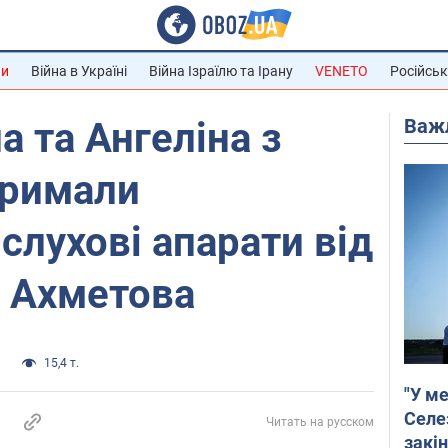
ни
Війна в Україні
Війна Ізраїлю та Ірану
VENETO
Російськ
Важ
а та Ангеліна з
тримали
слухові апарати від
а Ахметова
а
15,4 т.
"У ме
Селе
Читать на русском
закін