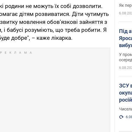
які родини не можуть їх собі дозволити.
Як пер
омагає дітям розвиватися. Діти чутимуть
6.08.20
озвитку мовлення обов’язкові зайняття з
, і бабусі розуміють, що треба робити. Я
Під 
уде добре", – каже лікарка.
Ярос
вибух
У пром
осеред
6.08.20
ЗСУ 
окуп
росі
Чисель
6.0