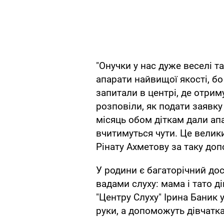
"Онучки у нас дуже веселі та
апарати найвищої якості, б
запитали в центрі, де отрим
розповіли, як подати заявку
місяць обом діткам дали ап
вчитимуться чути. Це велик
Рінату Ахметову за таку доп
У родини є багаторічний дос
вадами слуху: мама і тато д
"Центру Слуху" Ірина Баник у
руки, а допоможуть дівчатк