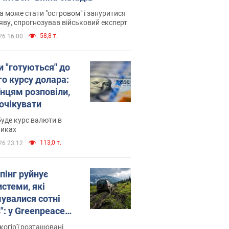
 може стати "островом" і зануритися
яву, спрогнозував військовий експерт
58,8 т.
26 16:00
и "готуються" до
го курсу долара:
їнцям розповіли,
 очікувати
уде курс валюти в
никах
113,0 т.
26 23:12
пінг руйнує
стеми, які
увалися сотні
": у Greenpeace
ли на сполох
когір'ї розташовані