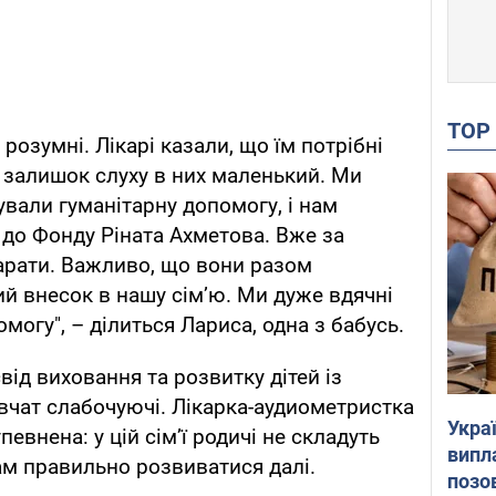
TO
 розумні. Лікарі казали, що їм потрібні
о залишок слуху в них маленький. Ми
ували гуманітарну допомогу, і нам
 до Фонду Ріната Ахметова. Вже за
арати. Важливо, що вони разом
ий внесок в нашу сім’ю. Ми дуже вдячні
омогу", – ділиться Лариса, одна з бабусь.
від виховання та розвитку дітей із
івчат слабочуючі. Лікарка-аудиометристка
Украї
певнена: у цій сім’ї родичі не складуть
випл
ам правильно розвиватися далі.
позо