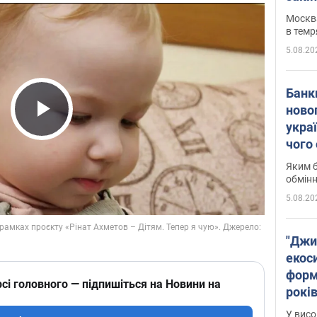
Москва
в темр
5.08.20
Банк
ново
укра
Play Video
чого
Яким б
обмін
5.08.20
"Джи
екоси
форм
сі головного — підпишіться на Новини на
років
заби
У висо