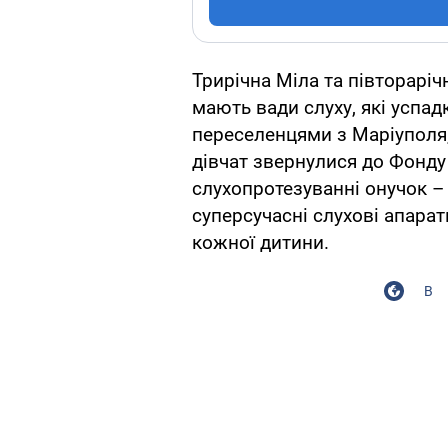
Трирічна Міла та півторарічн
мають вади слуху, які успад
переселенцями з Маріуполя, 
дівчат звернулися до Фонду
слухопротезуванні онучок –
суперсучасні слухові апарат
кожної дитини.
В