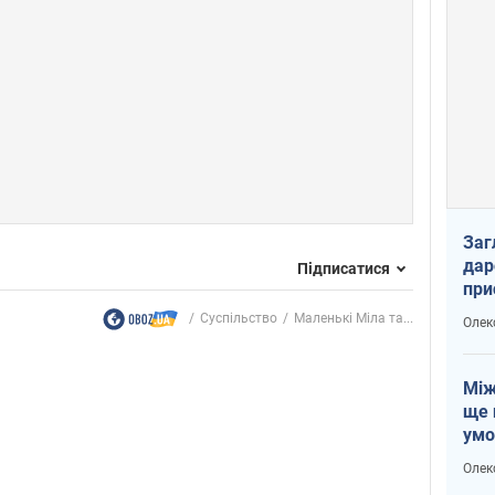
Заг
дар
Підписатися
при
доп
Суспільство
Маленькі Міла та...
Олек
Між
ще 
умо
Без
Олек
збр