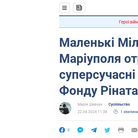
Герої вій
Маленькі Міл
Маріуполя о
суперсучасні 
Фонду Рінат
Марія Шевчук
Суспільство
22.04.2024 11:38
1 хвилин
0