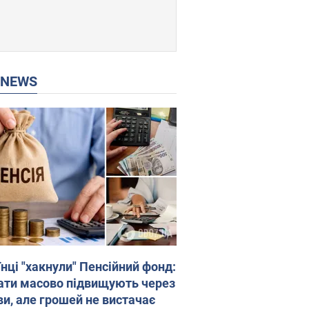
P NEWS
нці "хакнули" Пенсійний фонд:
ати масово підвищують через
ви, але грошей не вистачає