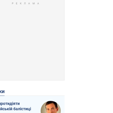
ки
протидіяти
ійській балістиці