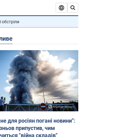
і обстріли
ливе
не для росіян погані новини":
зньов припустив, чим
читься "війна складів"