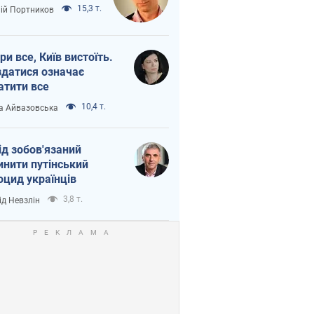
15,3 т.
лій Портников
ри все, Київ вистоїть.
здатися означає
атити все
10,4 т.
а Айвазовська
ід зобов'язаний
инити путінський
оцид українців
3,8 т.
ід Невзлін