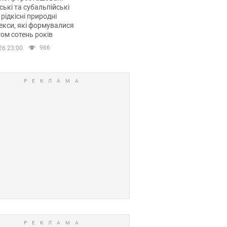
ські та субальпійські
 рідкісні природні
кси, які формувалися
ом сотень років
966
26 23:00