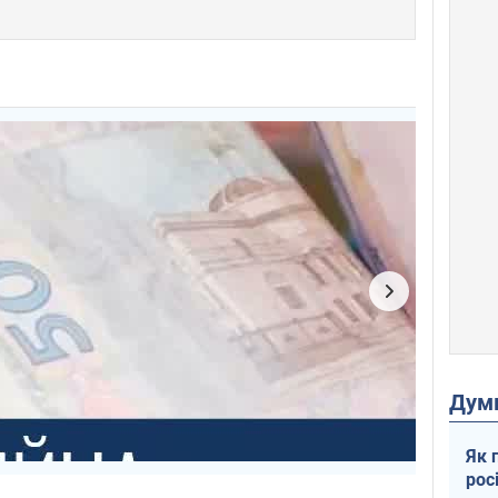
Дум
Як 
рос