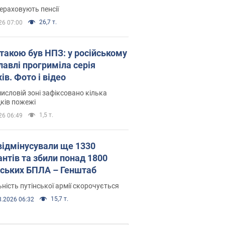
ераховують пенсії
26,7 т.
26 07:00
атакою був НПЗ: у російському
лавлі прогриміла серія
ів. Фото і відео
исловій зоні зафіксовано кілька
ків пожежі
1,5 т.
26 06:49
відмінусували ще 1330
антів та збили понад 1800
йських БПЛА – Генштаб
ність путінської армії скорочується
15,7 т.
8.2026 06:32