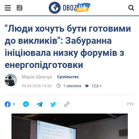
"Люди хочуть бути готовими
до викликів": Забуранна
ініціювала низку форумів з
енергопідготовки
Марія Шевчук
Суспільство
30.04.2026 14:54
1 хвилина
12,6 т.
0
РУС