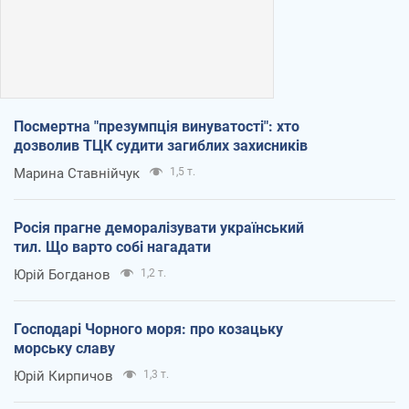
Посмертна "презумпція винуватості": хто
дозволив ТЦК судити загиблих захисників
Марина Ставнійчук
1,5 т.
Росія прагне деморалізувати український
тил. Що варто собі нагадати
Юрій Богданов
1,2 т.
Господарі Чорного моря: про козацьку
морську славу
Юрій Кирпичов
1,3 т.