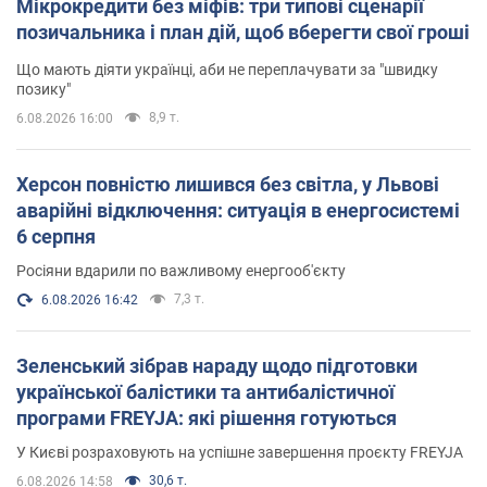
Мікрокредити без міфів: три типові сценарії
позичальника і план дій, щоб вберегти свої гроші
Що мають діяти українці, аби не переплачувати за "швидку
позику"
8,9 т.
6.08.2026 16:00
Херсон повністю лишився без світла, у Львові
аварійні відключення: ситуація в енергосистемі
6 серпня
Росіяни вдарили по важливому енергооб'єкту
7,3 т.
6.08.2026 16:42
Зеленський зібрав нараду щодо підготовки
української балістики та антибалістичної
програми FREYJA: які рішення готуються
У Києві розраховують на успішне завершення проєкту FREYJA
30,6 т.
6.08.2026 14:58