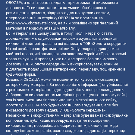
OBOZ.UA, а для інтернет-видань - при отриманні письмового
дозволу на їх використання та за умови обов'язкового
розміщення прямого, відкритого для пошукових систем,
гіперпосилання на сторінку OBOZ.UA за посиланням
https://www.obozrevatel.com
, на якій розміщено оригінальний
матеріал в першому абзаці матеріалу.
Всі матеріали на цьому сайті, в тому числі інтерв’ю, статті,
дослідження – є службовими творами журналістів редакції,
виключні майнові права на які належать ТОВ «Золота середина».
На всі опубліковані фотоматеріали Getty Images редакція має
майнові права, які захищаються законом України «Про авторські
права та суміжні права», ніхто не має права без письмового
дозволу ТОВ «Золота середина» їх використовувати, вони не
підлягають подальшому відтворенню, перекладу, поширенню в
будь-якій формі.
Редакція OBOZ.UA може не поділяти точку зору, викладену в
авторському матеріалі. За достовірність інформації, опублікованої
в рекламних матеріалах, відповідальність несе рекламодавець.
Заборонено використання матеріалів розміщених на цьому сайті,
хоч із зазначенням гіперпосилання на сторінку цього сайту,
логотипу OBOZ.UA або будь-якого іншого згадування, але без
письмового дозволу Редакції/ТОВ «Золота середина»
Незаконним використанням матеріалів буде вважатися: будь-яке
копiювання, публiкацiя, передрук, наступне поширення,
використання, переробка з використанням, включенням до
складу інших матеріалів, розповсюдження, адаптація, переклад