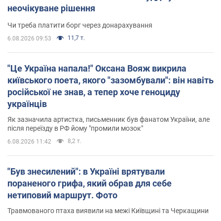
неочікуване рішення
Чи треба платити борг через донарахування
11,7 т.
6.08.2026 09:53
"Це Україна напала!" Оксана Вояж викрила
київського поета, якого "зазомбували": він навіть
російської не знав, а тепер хоче геноциду
українців
Як зазначила артистка, письменник був фанатом України, але
після переїзду в РФ йому "промили мозок"
8,2 т.
6.08.2026 11:42
"Був знесилений": в Україні врятували
пораненого грифа, який обрав для себе
нетиповий маршрут. Фото
Травмованого птаха виявили на межі Київщині та Черкащини