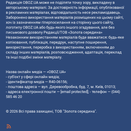
Редакція OBOZ.UA може не поділяти точку зору, викладену в
авторському матеріалі. За достовірність інформації, опублікованої
в рекламних матеріалах, відповідальність несе рекламодавець.
Заборонено використання матеріалів розміщених на цьому сайті,
хоч із зазначенням гіперпосилання на сторінку цього сайту,
логотипу OBOZ.UA або будь-якого іншого згадування, але без
письмового дозволу Редакції/ТОВ «Золота середина»
Незаконним використанням матеріалів буде вважатися: будь-яке
копiювання, публiкацiя, передрук, наступне поширення,
використання, переробка з використанням, включенням до
складу інших матеріалів, розповсюдження, адаптація, переклад
та інші подібні зміни матеріалу.
Назва онлайн медіа — «OBOZ.UA»
- суб'єкт у сфері онлайн медіа;
- ідентифікатор медіа — R40-06156;
- поштова адреса — вул. Деревообробна, буд. 7, м. Київ, 01013;
- адреса електронної пошти —
[email protected]
; - телефон — (044)
585 46 20
© 2026 Всі права захищені, ТОВ "Золота середина".