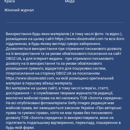
Краса
Мода
Жіночий журнал
Використання будь-яких матеріалів ( в тому числі фото- та відео-),
розміщених на цьому сайті
https://www.obozrevatel.com
та всіх його
піддоменах, в будь-якому вигляді суворо заборонено.
Дозволяється використання при отриманні письмового дозволу
на їх використання та за умови обов'язкового посилання на сайт
OBOZ.UA, а для інтернет-видань - при отриманні письмового
дозволу на їх використання та за умови обов'язкового
розміщення прямого, відкритого для пошукових систем,
гіперпосилання на сторінку OBOZ.UA за посиланням
https://www.obozrevatel.com
, на якій розміщено оригінальний
матеріал в першому абзаці матеріалу.
Всі матеріали на цьому сайті, в тому числі інтерв’ю, статті,
дослідження – є службовими творами журналістів редакції,
виключні майнові права на які належать ТОВ «Золота середина».
На всі опубліковані фотоматеріали Getty Images редакція має
майнові права, які захищаються законом України «Про авторські
права та суміжні права», ніхто не має права без письмового
дозволу ТОВ «Золота середина» їх використовувати, вони не
підлягають подальшому відтворенню, перекладу, поширенню в
будь-якій формі.