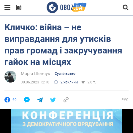
Кличко: війна – не
виправдання для утисків
прав громад і закручування
гайок на місцях
Марія Шевчук
Суспільство
30.06.2023 12:10
2 хвилини
2,0 т.
60
РУС