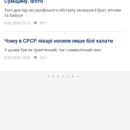
Сумщину. Фото
Того дня під час російського обстрілу загинули її брат, вітчим
та бабуся
8,9 т.
6.08.2026 12:13
Чому в СРСР лікарі носили лише білі халати
У цьому був як практичний, так і символічний сенс
2,4 т.
6.08.2026 13:00