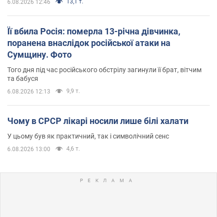
13,1 т.
6.08.2026 12:46
Її вбила Росія: померла 13-річна дівчинка,
поранена внаслідок російської атаки на
Сумщину. Фото
Того дня під час російського обстрілу загинули її брат, вітчим
та бабуся
9,9 т.
6.08.2026 12:13
Чому в СРСР лікарі носили лише білі халати
У цьому був як практичний, так і символічний сенс
4,6 т.
6.08.2026 13:00