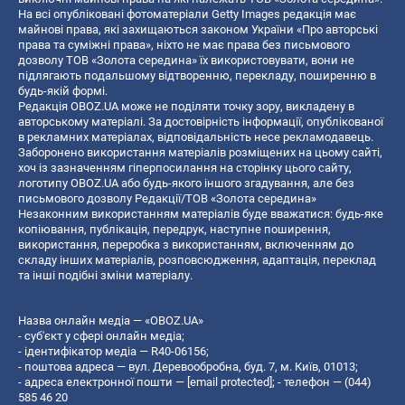
На всі опубліковані фотоматеріали Getty Images редакція має
майнові права, які захищаються законом України «Про авторські
права та суміжні права», ніхто не має права без письмового
дозволу ТОВ «Золота середина» їх використовувати, вони не
підлягають подальшому відтворенню, перекладу, поширенню в
будь-якій формі.
Редакція OBOZ.UA може не поділяти точку зору, викладену в
авторському матеріалі. За достовірність інформації, опублікованої
в рекламних матеріалах, відповідальність несе рекламодавець.
Заборонено використання матеріалів розміщених на цьому сайті,
хоч із зазначенням гіперпосилання на сторінку цього сайту,
логотипу OBOZ.UA або будь-якого іншого згадування, але без
письмового дозволу Редакції/ТОВ «Золота середина»
Незаконним використанням матеріалів буде вважатися: будь-яке
копiювання, публiкацiя, передрук, наступне поширення,
використання, переробка з використанням, включенням до
складу інших матеріалів, розповсюдження, адаптація, переклад
та інші подібні зміни матеріалу.
Назва онлайн медіа — «OBOZ.UA»
- суб'єкт у сфері онлайн медіа;
- ідентифікатор медіа — R40-06156;
- поштова адреса — вул. Деревообробна, буд. 7, м. Київ, 01013;
- адреса електронної пошти —
[email protected]
; - телефон — (044)
585 46 20