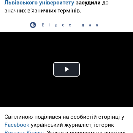
Львівського університету
засудили
до
значних в'язничних термінів.
Відео дня
Play Video
Світлиною поділився на особистій сторінці у
Facebook
український журналіст, історик
Вахтанг Кіпіані
. Згідно з підписом на листівці,