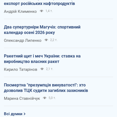
експорт російських нафтопродуктів
Андрій Клименко
1,4 т.
Два супертурніри Магучіх: спортивний
календар осені 2026 року
Олександр Липенко
2,2 т.
Ракетний щит і меч України: ставка на
виробництво власних ракет
Кирило Татарінов
2,1 т.
Посмертна "презумпція винуватості": хто
дозволив ТЦК судити загиблих захисників
Марина Ставнійчук
5,0 т.
Всі думки