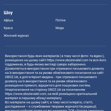
Шоу
Афіша
Плітки
Краса
Мода
Жіночий журнал
Використання будь-яких матеріалів ( в тому числі фото- та відео-),
розміщених на цьому сайті
https://www.obozrevatel.com
та всіх його
піддоменах, в будь-якому вигляді суворо заборонено.
Дозволяється використання при отриманні письмового дозволу
на їх використання та за умови обов'язкового посилання на сайт
OBOZ.UA, а для інтернет-видань - при отриманні письмового
дозволу на їх використання та за умови обов'язкового
розміщення прямого, відкритого для пошукових систем,
гіперпосилання на сторінку OBOZ.UA за посиланням
https://www.obozrevatel.com
, на якій розміщено оригінальний
матеріал в першому абзаці матеріалу.
Всі матеріали на цьому сайті, в тому числі інтерв’ю, статті,
дослідження – є службовими творами журналістів редакції,
виключні майнові права на які належать ТОВ «Золота середина».