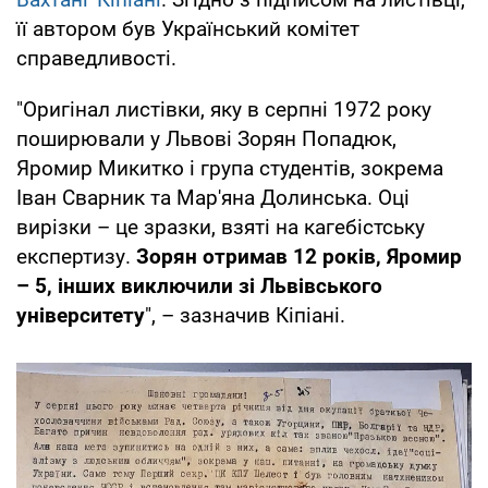
її автором був Український комітет
справедливості.
"Оригінал листівки, яку в серпні 1972 року
поширювали у Львові Зорян Попадюк,
Яромир Микитко і група студентів, зокрема
Іван Сварник та Мар'яна Долинська. Оці
вирізки – це зразки, взяті на кагебістську
експертизу.
Зорян отримав 12 років, Яромир
– 5, інших виключили зі Львівського
університету
", – зазначив Кіпіані.