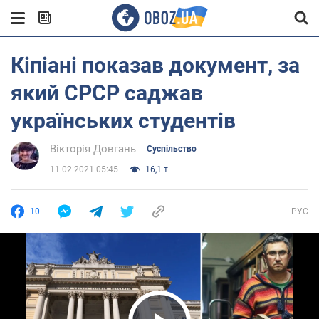
Кіпіані показав документ, за
який СРСР саджав
українських студентів
Вікторія Довгань
Суспільство
11.02.2021 05:45
16,1 т.
10
РУС