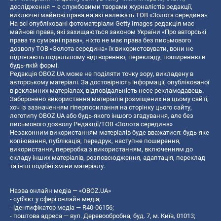
дослідження – є службовими творами журналістів редакції,
виключні майнові права на які належать ТОВ «Золота середина».
На всі опубліковані фотоматеріали Getty Images редакція має
майнові права, які захищаються законом України «Про авторські
права та суміжні права», ніхто не має права без письмового
дозволу ТОВ «Золота середина» їх використовувати, вони не
підлягають подальшому відтворенню, перекладу, поширенню в
будь-якій формі.
Редакція OBOZ.UA може не поділяти точку зору, викладену в
авторському матеріалі. За достовірність інформації, опублікованої
в рекламних матеріалах, відповідальність несе рекламодавець.
Заборонено використання матеріалів розміщених на цьому сайті,
хоч із зазначенням гіперпосилання на сторінку цього сайту,
логотипу OBOZ.UA або будь-якого іншого згадування, але без
письмового дозволу Редакції/ТОВ «Золота середина»
Незаконним використанням матеріалів буде вважатися: будь-яке
копiювання, публiкацiя, передрук, наступне поширення,
використання, переробка з використанням, включенням до
складу інших матеріалів, розповсюдження, адаптація, переклад
та інші подібні зміни матеріалу.
Назва онлайн медіа — «OBOZ.UA»
- суб'єкт у сфері онлайн медіа;
- ідентифікатор медіа — R40-06156;
- поштова адреса — вул. Деревообробна, буд. 7, м. Київ, 01013;