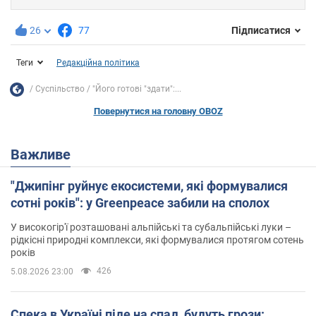
26
77
Підписатися
Теги
Редакційна політика
Суспільство
"Його готові "здати":...
Повернутися на головну OBOZ
Важливе
"Джипінг руйнує екосистеми, які формувалися
сотні років": у Greenpeace забили на сполох
У високогір'ї розташовані альпійські та субальпійські луки –
рідкісні природні комплекси, які формувалися протягом сотень
років
426
5.08.2026 23:00
Спека в Україні піде на спад, будуть грози: