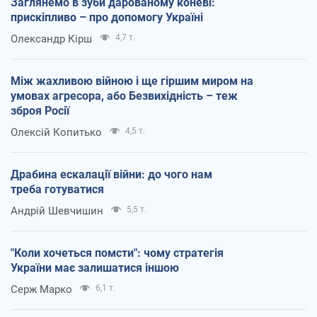
Заглянемо в зуби дарованому коневі:
прискіпливо – про допомогу Україні
Олександр Кірш
4,7 т.
Між жахливою війною і ще гіршим миром на
умовах агресора, або Безвихідність – теж
зброя Росії
Олексій Копитько
4,5 т.
Драбина ескалації війни: до чого нам
треба готуватися
Андрій Шевчишин
5,5 т.
"Коли хочеться помсти": чому стратегія
України має залишатися іншою
Серж Марко
6,1 т.