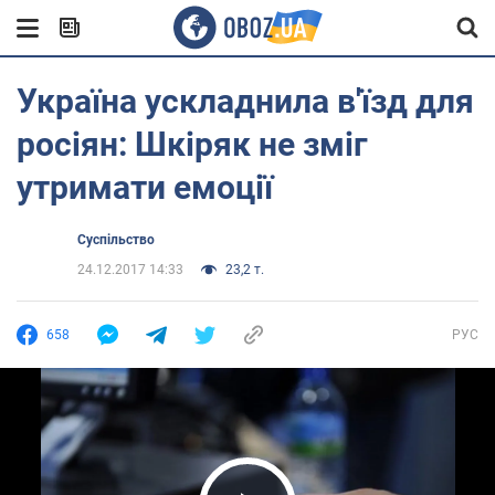
Україна ускладнила в'їзд для
росіян: Шкіряк не зміг
утримати емоції
Суспільство
24.12.2017 14:33
23,2 т.
658
РУС