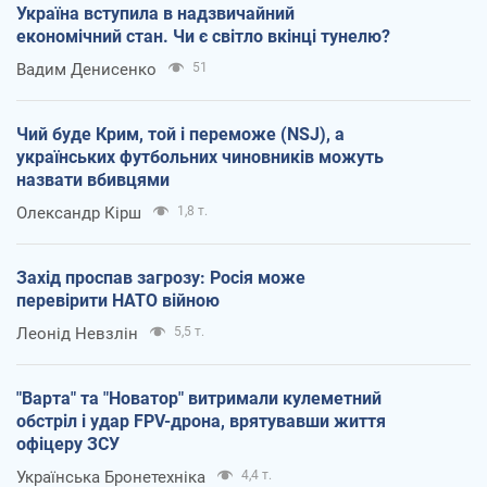
Україна вступила в надзвичайний
економічний стан. Чи є світло вкінці тунелю?
Вадим Денисенко
51
Чий буде Крим, той і переможе (NSJ), а
українських футбольних чиновників можуть
назвати вбивцями
Олександр Кірш
1,8 т.
Захід проспав загрозу: Росія може
перевірити НАТО війною
Леонід Невзлін
5,5 т.
"Варта" та "Новатор" витримали кулеметний
обстріл і удар FPV-дрона, врятувавши життя
офіцеру ЗСУ
Українська Бронетехніка
4,4 т.