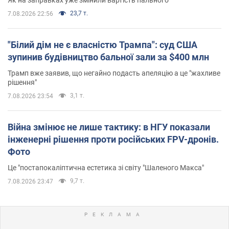
23,7 т.
7.08.2026 22:56
"Білий дім не є власністю Трампа": суд США
зупинив будівництво бальної зали за $400 млн
Трамп вже заявив, що негайно подасть апеляцію а це "жахливе
рішення"
3,1 т.
7.08.2026 23:54
Війна змінює не лише тактику: в НГУ показали
інженерні рішення проти російських FPV-дронів.
Фото
Це "постапокаліптична естетика зі світу "Шаленого Макса"
9,7 т.
7.08.2026 23:47