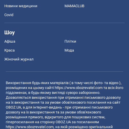
Новини медицини
MAMACLUB
Covid
Шоу
Афіша
Плітки
Краса
Мода
Жіночий журнал
Використання будь-яких матеріалів ( в тому числі фото- та відео-),
розміщених на цьому сайті
https://www.obozrevatel.com
та всіх його
піддоменах, в будь-якому вигляді суворо заборонено.
Дозволяється використання при отриманні письмового дозволу
на їх використання та за умови обов'язкового посилання на сайт
OBOZ.UA, а для інтернет-видань - при отриманні письмового
дозволу на їх використання та за умови обов'язкового
розміщення прямого, відкритого для пошукових систем,
гіперпосилання на сторінку OBOZ.UA за посиланням
https://www.obozrevatel.com
, на якій розміщено оригінальний