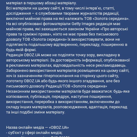
матеріал в першому абзаці матеріалу.
Всі матеріали на цьому сайті, в тому числі інтерв’ю, статті,
дослідження – є службовими творами журналістів редакції,
виключні майнові права на які належать ТОВ «Золота середина».
На всі опубліковані фотоматеріали Getty Images редакція має
майнові права, які захищаються законом України «Про авторські
права та суміжні права», ніхто не має права без письмового
дозволу ТОВ «Золота середина» їх використовувати, вони не
підлягають подальшому відтворенню, перекладу, поширенню в
будь-якій формі.
Редакція OBOZ.UA може не поділяти точку зору, викладену в
авторському матеріалі. За достовірність інформації, опублікованої
в рекламних матеріалах, відповідальність несе рекламодавець.
Заборонено використання матеріалів розміщених на цьому сайті,
хоч із зазначенням гіперпосилання на сторінку цього сайту,
логотипу OBOZ.UA або будь-якого іншого згадування, але без
письмового дозволу Редакції/ТОВ «Золота середина»
Незаконним використанням матеріалів буде вважатися: будь-яке
копiювання, публiкацiя, передрук, наступне поширення,
використання, переробка з використанням, включенням до
складу інших матеріалів, розповсюдження, адаптація, переклад
та інші подібні зміни матеріалу.
Назва онлайн медіа — «OBOZ.UA»
- суб'єкт у сфері онлайн медіа;