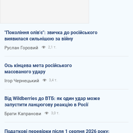
"Покоління олів'є": звичка до російського
виявилася сильнішою за війну
Руслан Горовий
2,1 т.
Ось кінцева мета російського
масованого удару
Ігор Чернецький
3,4 т.
Від Wildberries до ВТБ: як один удар може
запустити ланцюгову реакцію в Росії
Брати Капранови
3,0 т.
Податкові перевірки після 1 серпня 2026 року: