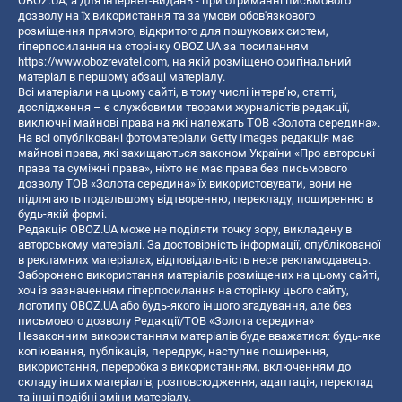
OBOZ.UA, а для інтернет-видань - при отриманні письмового
дозволу на їх використання та за умови обов'язкового
розміщення прямого, відкритого для пошукових систем,
гіперпосилання на сторінку OBOZ.UA за посиланням
https://www.obozrevatel.com
, на якій розміщено оригінальний
матеріал в першому абзаці матеріалу.
Всі матеріали на цьому сайті, в тому числі інтерв’ю, статті,
дослідження – є службовими творами журналістів редакції,
виключні майнові права на які належать ТОВ «Золота середина».
На всі опубліковані фотоматеріали Getty Images редакція має
майнові права, які захищаються законом України «Про авторські
права та суміжні права», ніхто не має права без письмового
дозволу ТОВ «Золота середина» їх використовувати, вони не
підлягають подальшому відтворенню, перекладу, поширенню в
будь-якій формі.
Редакція OBOZ.UA може не поділяти точку зору, викладену в
авторському матеріалі. За достовірність інформації, опублікованої
в рекламних матеріалах, відповідальність несе рекламодавець.
Заборонено використання матеріалів розміщених на цьому сайті,
хоч із зазначенням гіперпосилання на сторінку цього сайту,
логотипу OBOZ.UA або будь-якого іншого згадування, але без
письмового дозволу Редакції/ТОВ «Золота середина»
Незаконним використанням матеріалів буде вважатися: будь-яке
копiювання, публiкацiя, передрук, наступне поширення,
використання, переробка з використанням, включенням до
складу інших матеріалів, розповсюдження, адаптація, переклад
та інші подібні зміни матеріалу.