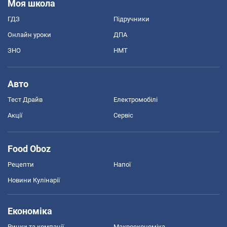
Моя школа
ГДЗ
Підручники
Онлайн уроки
ДПА
ЗНО
НМТ
Авто
Тест Драйв
Електромобілі
Акції
Сервіс
Food Oboz
Рецепти
Напої
Новини Кулінарії
Економіка
Ринки та компанії
Макроекономіка