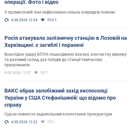
операції. Фото і відео
У промисловій зоні зафіксовано кілька осередків пожежі
32,6 т.
6.08.2026 12:54
Росія атакувала залізничну станцію в Лозовій на
Харківщині: є загиблі і поранені
Внаслідок удару БПЛА пошкоджено вокзал, контактну мережу
та рухомий склад, рух поїздів до станції тимчасово
призупинили
3,0 т.
6.08.2026 11:57
ВАКС обрав запобіжний захід експосолці
України у США Стефанішиній: що відомо про
справу
Суд не повністю задовольнив клопотання прокуратури
7,5 т.
6.08.2026 12:22