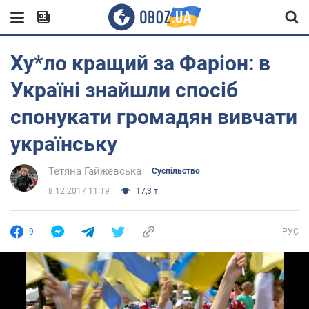
Ху*ло кращий за Фаріон: в
Україні знайшли спосіб
спонукати громадян вивчати
українську
Тетяна Гайжевська
Суспільство
8.12.2017 11:19
17,3 т.
9
РУС