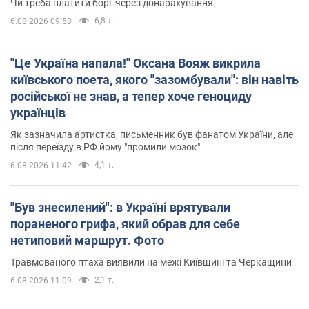
Чи треба платити борг через донарахування
6,8 т.
6.08.2026 09:53
"Це Україна напала!" Оксана Вояж викрила
київського поета, якого "зазомбували": він навіть
російської не знав, а тепер хоче геноциду
українців
Як зазначила артистка, письменник був фанатом України, але
після переїзду в РФ йому "промили мозок"
4,1 т.
6.08.2026 11:42
"Був знесилений": в Україні врятували
пораненого грифа, який обрав для себе
нетиповий маршрут. Фото
Травмованого птаха виявили на межі Київщині та Черкащини
2,1 т.
6.08.2026 11:09