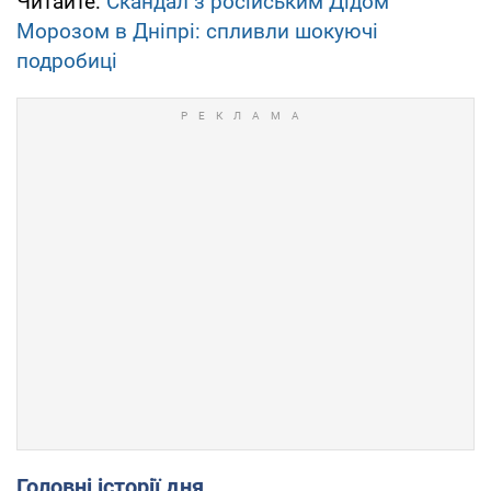
Читайте:
Скандал з російським Дідом
Морозом в Дніпрі: спливли шокуючі
подробиці
Головні історії дня