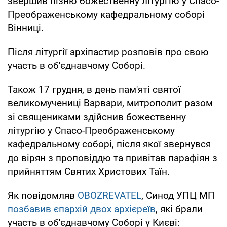
звершив пізню божественну літургію у Спасо-
Преображенському кафедральному соборі
Вінниці.
Після літургії архіпастир розповів про свою
участь в об'єднавчому Соборі.
Також 17 грудня, в день пам'яті святої
великомучениці Варвари, митрополит разом
зі священиками здійснив божественну
літургію у Спасо-Преображенському
кафедральному соборі, після якої звернувся
до вірян з проповіддю та привітав парафіян з
прийняттям Святих Христових Таїн.
Як повідомляв
OBOZREVATEL
, Синод УПЦ МП
позбавив єпархій двох архієреїв
, які брали
участь в об'єднавчому Соборі у Києві: