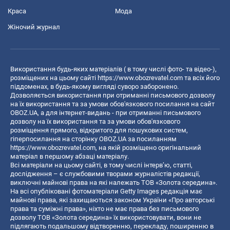
Краса
Мода
Жіночий журнал
Використання будь-яких матеріалів ( в тому числі фото- та відео-),
розміщених на цьому сайті
https://www.obozrevatel.com
та всіх його
піддоменах, в будь-якому вигляді суворо заборонено.
Дозволяється використання при отриманні письмового дозволу
на їх використання та за умови обов'язкового посилання на сайт
OBOZ.UA, а для інтернет-видань - при отриманні письмового
дозволу на їх використання та за умови обов'язкового
розміщення прямого, відкритого для пошукових систем,
гіперпосилання на сторінку OBOZ.UA за посиланням
https://www.obozrevatel.com
, на якій розміщено оригінальний
матеріал в першому абзаці матеріалу.
Всі матеріали на цьому сайті, в тому числі інтерв’ю, статті,
дослідження – є службовими творами журналістів редакції,
виключні майнові права на які належать ТОВ «Золота середина».
На всі опубліковані фотоматеріали Getty Images редакція має
майнові права, які захищаються законом України «Про авторські
права та суміжні права», ніхто не має права без письмового
дозволу ТОВ «Золота середина» їх використовувати, вони не
підлягають подальшому відтворенню, перекладу, поширенню в