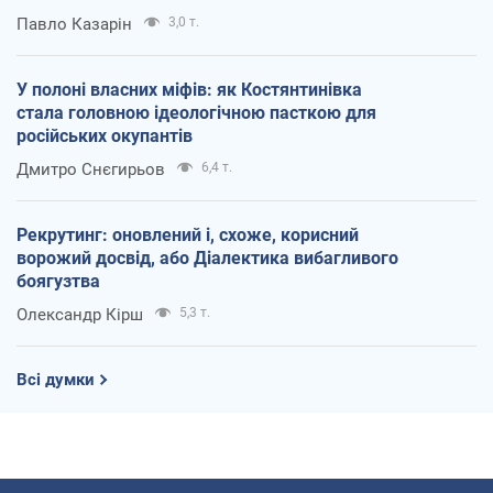
Павло Казарін
3,0 т.
У полоні власних міфів: як Костянтинівка
стала головною ідеологічною пасткою для
російських окупантів
Дмитро Снєгирьов
6,4 т.
Рекрутинг: оновлений і, схоже, корисний
ворожий досвід, або Діалектика вибагливого
боягузтва
Олександр Кірш
5,3 т.
Всі думки