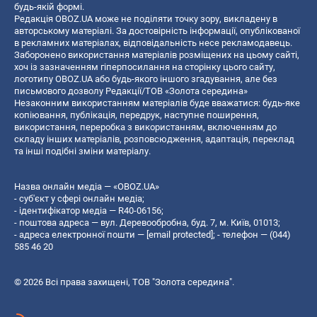
будь-якій формі.
Редакція OBOZ.UA може не поділяти точку зору, викладену в
авторському матеріалі. За достовірність інформації, опублікованої
в рекламних матеріалах, відповідальність несе рекламодавець.
Заборонено використання матеріалів розміщених на цьому сайті,
хоч із зазначенням гіперпосилання на сторінку цього сайту,
логотипу OBOZ.UA або будь-якого іншого згадування, але без
письмового дозволу Редакції/ТОВ «Золота середина»
Незаконним використанням матеріалів буде вважатися: будь-яке
копiювання, публiкацiя, передрук, наступне поширення,
використання, переробка з використанням, включенням до
складу інших матеріалів, розповсюдження, адаптація, переклад
та інші подібні зміни матеріалу.
Назва онлайн медіа — «OBOZ.UA»
- суб'єкт у сфері онлайн медіа;
- ідентифікатор медіа — R40-06156;
- поштова адреса — вул. Деревообробна, буд. 7, м. Київ, 01013;
- адреса електронної пошти —
[email protected]
; - телефон — (044)
585 46 20
© 2026 Всі права захищені, ТОВ "Золота середина".