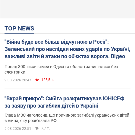
TOP NEWS
"Війна буде все більш відчутною в Росії":
Зеленський про наслідки нових ударів по Україні,
важливі звіти й атаки по об'єктах ворога. Відео
Понад 300 тисяч сімей в Одесі та області залишалися без
електрики
125,5 т.
9.08.2026 20:47
"Вкрай прикро": Сибіга розкритикував ЮНІСЕФ
за заяву про загиблих дітей в Україні
Глава МЗС наголосив, що причиною загибелі українських дітей
є війна, яку розв'язала РФ
7,7 т.
9.08.2026 22:51