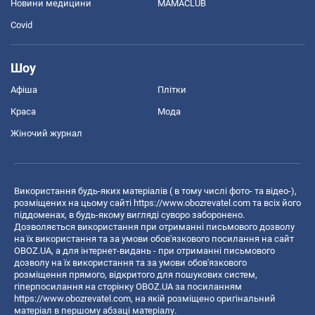
Новини медицини
MAMACLUB
Covid
Шоу
Афіша
Плітки
Краса
Мода
Жіночий журнал
Використання будь-яких матеріалів ( в тому числі фото- та відео-),
розміщених на цьому сайті
https://www.obozrevatel.com
та всіх його
піддоменах, в будь-якому вигляді суворо заборонено.
Дозволяється використання при отриманні письмового дозволу
на їх використання та за умови обов'язкового посилання на сайт
OBOZ.UA, а для інтернет-видань - при отриманні письмового
дозволу на їх використання та за умови обов'язкового
розміщення прямого, відкритого для пошукових систем,
гіперпосилання на сторінку OBOZ.UA за посиланням
https://www.obozrevatel.com
, на якій розміщено оригінальний
матеріал в першому абзаці матеріалу.