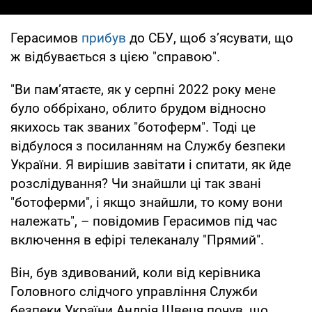
Герасимов
прибув
до СБУ, щоб з’ясувати, що
ж відбувається з цією "справою".
"Ви пам’ятаєте, як у серпні 2022 року мене
було оббріхано, облито брудом відносно
якихось так званих "ботоферм". Тоді це
відбулося з посиланням на Службу безпеки
України. Я вирішив завітати і спитати, як йде
розслідування? Чи знайшли ці так звані
"ботоферми", і якщо знайшли, то кому вони
належать", – повідомив Герасимов під час
включення в ефірі телеканалу "Прямий".
Він, був здивований, коли від керівника
Головного слідчого управління Служби
безпеки України Андрія Швеця почув, що