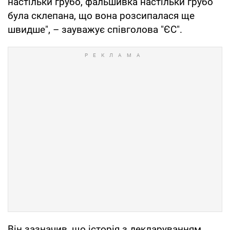
настільки грубо, фальшивка настільки грубо
була склепана, що вона розсипалася ще
швидше", – зауважує співголова "ЄС".
Він зазначив, що історія з декларуванням