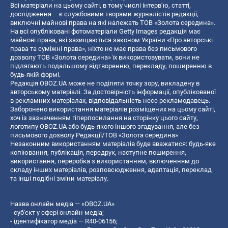
Всі матеріали на цьому сайті, в тому числі інтерв’ю, статті,
дослідження – є службовими творами журналістів редакції,
виключні майнові права на які належать ТОВ «Золота середина».
На всі опубліковані фотоматеріали Getty Images редакція має
майнові права, які захищаються законом України «Про авторські
права та суміжні права», ніхто не має права без письмового
дозволу ТОВ «Золота середина» їх використовувати, вони не
підлягають подальшому відтворенню, перекладу, поширенню в
будь-якій формі.
Редакція OBOZ.UA може не поділяти точку зору, викладену в
авторському матеріалі. За достовірність інформації, опублікованої
в рекламних матеріалах, відповідальність несе рекламодавець.
Заборонено використання матеріалів розміщених на цьому сайті,
хоч із зазначенням гіперпосилання на сторінку цього сайту,
логотипу OBOZ.UA або будь-якого іншого згадування, але без
письмового дозволу Редакції/ТОВ «Золота середина»
Незаконним використанням матеріалів буде вважатися: будь-яке
копiювання, публiкацiя, передрук, наступне поширення,
використання, переробка з використанням, включенням до
складу інших матеріалів, розповсюдження, адаптація, переклад
та інші подібні зміни матеріалу.
Назва онлайн медіа — «OBOZ.UA»
- суб'єкт у сфері онлайн медіа;
- ідентифікатор медіа — R40-06156;