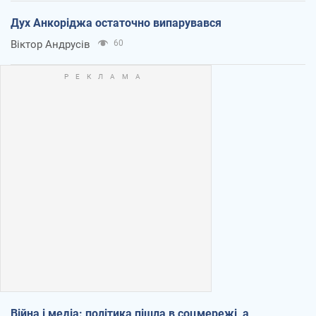
Дух Анкоріджа остаточно випарувався
Віктор Андрусів
60
Війна і медіа: політика пішла в соцмережі, а