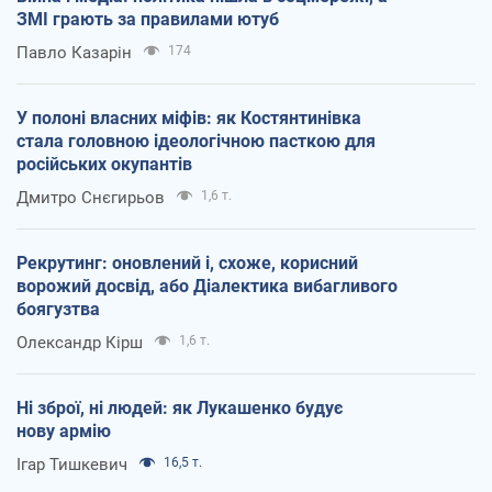
ЗМІ грають за правилами ютуб
Павло Казарін
174
У полоні власних міфів: як Костянтинівка
стала головною ідеологічною пасткою для
російських окупантів
Дмитро Снєгирьов
1,6 т.
Рекрутинг: оновлений і, схоже, корисний
ворожий досвід, або Діалектика вибагливого
боягузтва
Олександр Кірш
1,6 т.
Ні зброї, ні людей: як Лукашенко будує
нову армію
Ігар Тишкевич
16,5 т.