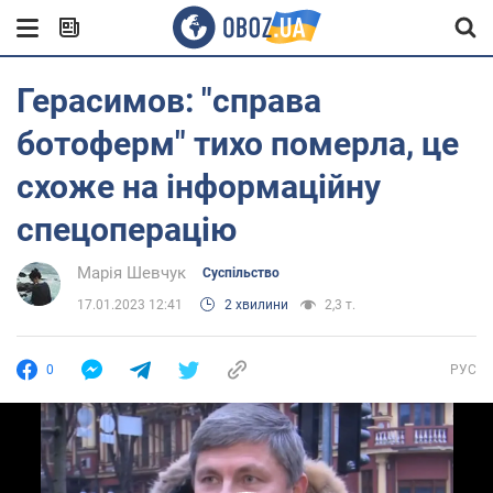
Герасимов: "справа
ботоферм" тихо померла, це
схоже на інформаційну
спецоперацію
Марія Шевчук
Суспільство
17.01.2023 12:41
2 хвилини
2,3 т.
0
РУС