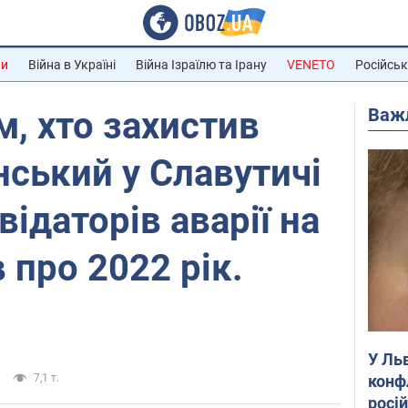
ни
Війна в Україні
Війна Ізраїлю та Ірану
VENETO
Російськ
Важ
м, хто захистив
нський у Славутичі
ідаторів аварії на
 про 2022 рік.
У Ль
конф
7,1 т.
росі