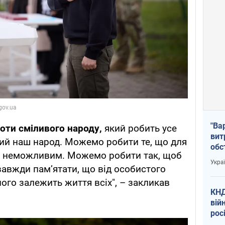
"Ва
роти сміливого народу,
який робить усе
вит
кий наш народ. Можемо робити те, що для
обс
о б неможливим. Можемо робити так, щоб
вря
Укра
завжди пам’ятати, що від особистого
офі
ого залежить життя всіх", – закликав
КНД
вій
рос
пів