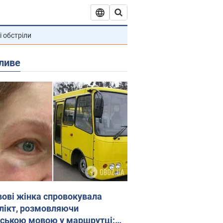
і обстріли
ливе
вові жінка спровокувала
лікт, розмовляючи
йською мовою у маршрутці: