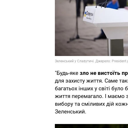
"Будь-яке
зло не вистоїть п
для захисту життя. Саме та
багатьох інших у світі бул
життя перемагало. І маємо 
вибору та сміливих дій кожн
Зеленський.