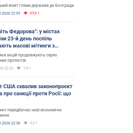
ший візит глави держави до Бєлграда
65,6 т.
8.2026 22:55
іть Федорова": у містах
ни 23-й день поспіль
ають масові мітинги з
онками. Фото і відео
ики акцій продовжують серію
их протестів
1,9 т.
26 22:22
т США схвалив законопроєкт
 про санкції проти Росії: що
нт передбачає нові економічні
ення
4,2 т.
8.2026 22:38