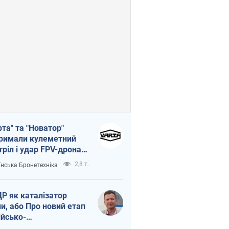
рта" та "Новатор"
римали кулеметний
тріл і удар FPV-дрона,
тувавши життя
2,8 т.
їнська Бронетехніка
церу ЗСУ
Р як каталізатор
ни, або Про новий етап
ійсько-
нічнокорейського