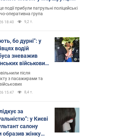
ція склала адмінпротокол.
це події прибули патрульні поліцейські
о
дчо-оперативна група
9,2 т.
26 18:40
ть, бо дурні": у
івцях водій
буса зневажив
їнських військових
латився. Відео
звільнили після
кту з пасажирами та
військових
8,4 т.
26 15:47
лідкує за
альністю": у Києві
ультант салону
и образив жінку