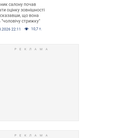
 хімієтерапії,
ник салону почав
орівся скандал.
ти оцінку зовнішності
 сказавши, що вона
 "чоловічу стрижку"
10,7 т.
8.2026 22:11