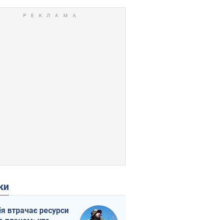
ки
ія втрачає ресурси