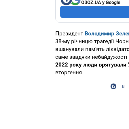
OBOZ.UA у Google
Президент
Володимир Зеле
38-му річницю трагедії Чор
вшанували пам'ять ліквідато
саме завдяки небайдужості у
2022 року люди врятували 
вторгення.
В