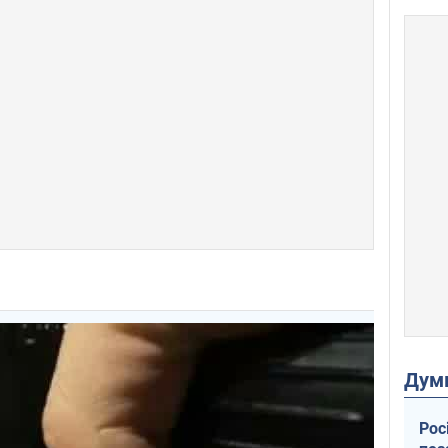
Дум
Рос