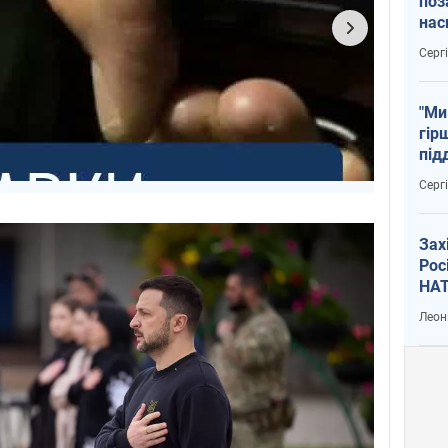
поз
нас
тем
Серг
"Ми
гір
під
рак
Серг
Зах
Рос
НАТ
Леон