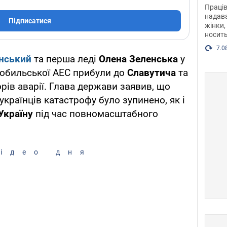
після
Праців
розг
надава
Підписатися
жінки,
Фото
носить
7.0
нський
та перша леді
Олена Зеленська
у
нобильської АЕС прибули до
Славутича
та
рів аварії. Глава держави заявив, що
країнців катастрофу було зупинено, як і
Україну
під час повномасштабного
ідео дня