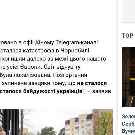
TO
ковано в офіційному Telegram-каналі
у сталася катастрофа в Чорнобилі.
 якої йшли далеко за межі цього нашого
іть усієї Європи. Світ відчув ту
 була локалізована. Розгортання
 зупинене завдяки тому, що
не сталося
сталося байдужості українців"
, – заявив
Зеле
Сербі
Вучи