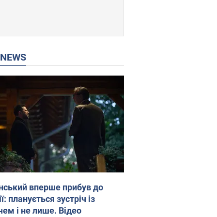
P NEWS
нський вперше прибув до
ї: планується зустріч із
чем і не лише. Відео