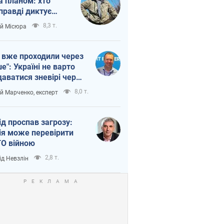
а планом: хто
правді диктує
п війни
8,3 т.
ій Місюра
 вже проходили через
ше": Україні не варто
даватися зневірі через
етний терор
8,0 т.
ій Марченко, експерт
ід проспав загрозу:
ія може перевірити
О війною
2,8 т.
ід Невзлін