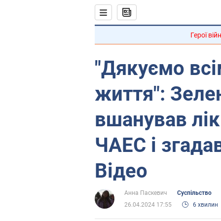
Герої вій
"Дякуємо всі
життя": Зеле
вшанував лікв
ЧАЕС і згадав
Відео
Анна Паскевич
Суспільство
26.04.2024 17:55
6 хвилин