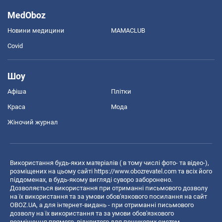
MedOboz
Новини медицини
MAMACLUB
Covid
Шоу
Афіша
Плітки
Краса
Мода
Жіночий журнал
Використання будь-яких матеріалів ( в тому числі фото- та відео-),
розміщених на цьому сайті
https://www.obozrevatel.com
та всіх його
піддоменах, в будь-якому вигляді суворо заборонено.
Дозволяється використання при отриманні письмового дозволу
на їх використання та за умови обов'язкового посилання на сайт
OBOZ.UA, а для інтернет-видань - при отриманні письмового
дозволу на їх використання та за умови обов'язкового
розміщення прямого, відкритого для пошукових систем,