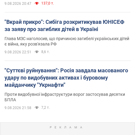
137,0 т.
9.08.2026 20:47
"Вкрай прикро": Сибіга розкритикував ЮНІСЕФ
за заяву про загиблих дітей в Україні
Глава МЗС наголосив, що причиною загибелі українських дітей
є війна, яку розв'язала РФ
8,6 т.
9.08.2026 22:51
"Суттєві руйнування": Росія завдала масованого
удару по видобувних активах і буровому
майданчику "Укрнафти"
Проти видобувної інфраструктури ворог застосував десятки
БПЛА
7,2 т.
9.08.2026 21:58