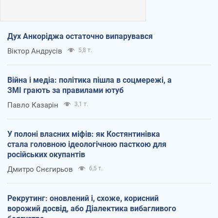
Дух Анкоріджа остаточно випарувався
Віктор Андрусів
5,8 т.
Війна і медіа: політика пішла в соцмережі, а
ЗМІ грають за правилами ютуб
Павло Казарін
3,1 т.
У полоні власних міфів: як Костянтинівка
стала головною ідеологічною пасткою для
російських окупантів
Дмитро Снєгирьов
6,5 т.
Рекрутинг: оновлений і, схоже, корисний
ворожий досвід, або Діалектика вибагливого