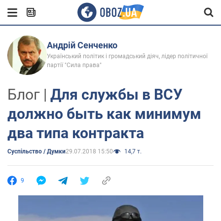
Андрій Сенченко
Український політик і громадський діяч, лідер політичної
партії "Сила права"
Блог |
Для службы в ВСУ
должно быть как минимум
два типа контракта
Суспільство / Думки
29.07.2018 15:50
14,7 т.
9