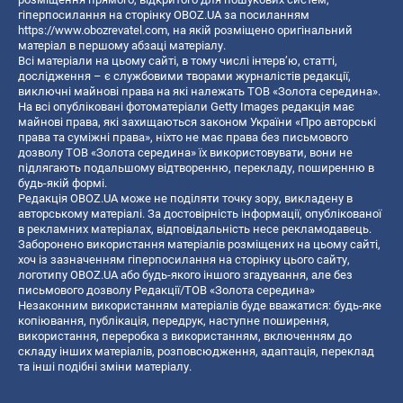
гіперпосилання на сторінку OBOZ.UA за посиланням
https://www.obozrevatel.com
, на якій розміщено оригінальний
матеріал в першому абзаці матеріалу.
Всі матеріали на цьому сайті, в тому числі інтерв’ю, статті,
дослідження – є службовими творами журналістів редакції,
виключні майнові права на які належать ТОВ «Золота середина».
На всі опубліковані фотоматеріали Getty Images редакція має
майнові права, які захищаються законом України «Про авторські
права та суміжні права», ніхто не має права без письмового
дозволу ТОВ «Золота середина» їх використовувати, вони не
підлягають подальшому відтворенню, перекладу, поширенню в
будь-якій формі.
Редакція OBOZ.UA може не поділяти точку зору, викладену в
авторському матеріалі. За достовірність інформації, опублікованої
в рекламних матеріалах, відповідальність несе рекламодавець.
Заборонено використання матеріалів розміщених на цьому сайті,
хоч із зазначенням гіперпосилання на сторінку цього сайту,
логотипу OBOZ.UA або будь-якого іншого згадування, але без
письмового дозволу Редакції/ТОВ «Золота середина»
Незаконним використанням матеріалів буде вважатися: будь-яке
копiювання, публiкацiя, передрук, наступне поширення,
використання, переробка з використанням, включенням до
складу інших матеріалів, розповсюдження, адаптація, переклад
та інші подібні зміни матеріалу.