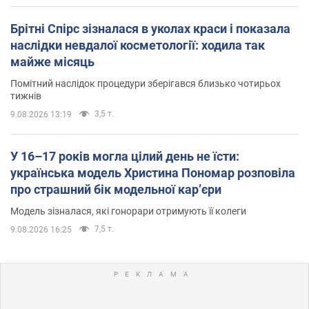
Брітні Спірс зізналася в уколах краси і показала
наслідки невдалої косметології: ходила так
майже місяць
Помітний наслідок процедури зберігався близько чотирьох
тижнів
3,5 т.
9.08.2026 13:19
У 16–17 років могла цілий день не їсти:
українська модель Христина Пономар розповіла
про страшний бік модельної кар’єри
Модель зізналася, які гонорари отримують її колеги
7,5 т.
9.08.2026 16:25