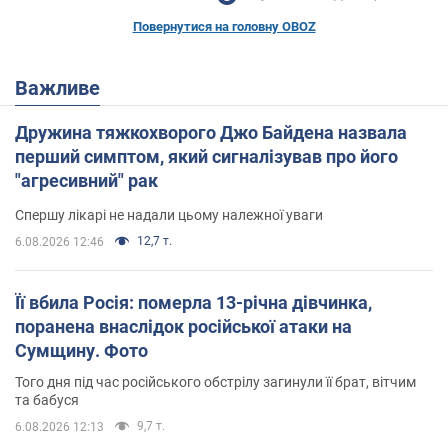
Повернутися на головну OBOZ
Важливе
Дружина тяжкохворого Джо Байдена назвала
перший симптом, який сигналізував про його
"агресивний" рак
Спершу лікарі не надали цьому належної уваги
12,7 т.
6.08.2026 12:46
Її вбила Росія: померла 13-річна дівчинка,
поранена внаслідок російської атаки на
Сумщину. Фото
Того дня під час російського обстрілу загинули її брат, вітчим
та бабуся
9,7 т.
6.08.2026 12:13