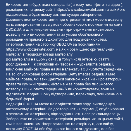
Використання будь-яких матеріалів ( в тому числі фото- та відео-),
розміщених на цьому сайті
https://www.obozrevatel.com
та всіх його
піддоменах, в будь-якому вигляді суворо заборонено.
Дозволяється використання при отриманні письмового дозволу
на їх використання та за умови обов'язкового посилання на сайт
OBOZ.UA, а для інтернет-видань - при отриманні письмового
дозволу на їх використання та за умови обов'язкового
розміщення прямого, відкритого для пошукових систем,
гіперпосилання на сторінку OBOZ.UA за посиланням
https://www.obozrevatel.com
, на якій розміщено оригінальний
матеріал в першому абзаці матеріалу.
Всі матеріали на цьому сайті, в тому числі інтерв’ю, статті,
дослідження – є службовими творами журналістів редакції,
виключні майнові права на які належать ТОВ «Золота середина».
На всі опубліковані фотоматеріали Getty Images редакція має
майнові права, які захищаються законом України «Про авторські
права та суміжні права», ніхто не має права без письмового
дозволу ТОВ «Золота середина» їх використовувати, вони не
підлягають подальшому відтворенню, перекладу, поширенню в
будь-якій формі.
Редакція OBOZ.UA може не поділяти точку зору, викладену в
авторському матеріалі. За достовірність інформації, опублікованої
в рекламних матеріалах, відповідальність несе рекламодавець.
Заборонено використання матеріалів розміщених на цьому сайті,
хоч із зазначенням гіперпосилання на сторінку цього сайту,
логотипу OBOZ.UA або будь-якого іншого згадування, але без