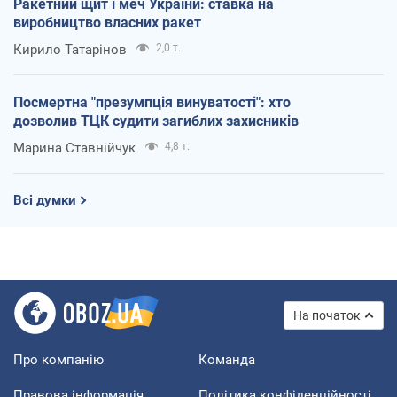
Ракетний щит і меч України: ставка на
виробництво власних ракет
Кирило Татарінов
2,0 т.
Посмертна "презумпція винуватості": хто
дозволив ТЦК судити загиблих захисників
Марина Ставнійчук
4,8 т.
Всі думки
На початок
Про компанію
Команда
Правова інформація
Політика конфіденційності