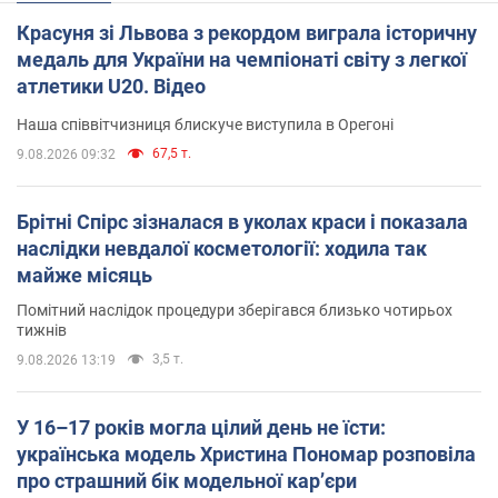
Красуня зі Львова з рекордом виграла історичну
медаль для України на чемпіонаті світу з легкої
атлетики U20. Відео
Наша співвітчизниця блискуче виступила в Орегоні
67,5 т.
9.08.2026 09:32
Брітні Спірс зізналася в уколах краси і показала
наслідки невдалої косметології: ходила так
майже місяць
Помітний наслідок процедури зберігався близько чотирьох
тижнів
3,5 т.
9.08.2026 13:19
У 16–17 років могла цілий день не їсти:
українська модель Христина Пономар розповіла
про страшний бік модельної кар’єри