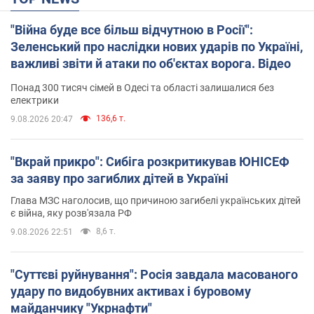
"Війна буде все більш відчутною в Росії":
Зеленський про наслідки нових ударів по Україні,
важливі звіти й атаки по об'єктах ворога. Відео
Понад 300 тисяч сімей в Одесі та області залишалися без
електрики
136,6 т.
9.08.2026 20:47
"Вкрай прикро": Сибіга розкритикував ЮНІСЕФ
за заяву про загиблих дітей в Україні
Глава МЗС наголосив, що причиною загибелі українських дітей
є війна, яку розв'язала РФ
8,6 т.
9.08.2026 22:51
"Суттєві руйнування": Росія завдала масованого
удару по видобувних активах і буровому
майданчику "Укрнафти"