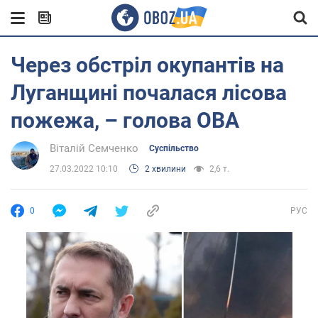
Через обстріл окупантів на
Луганщині почалася лісова
пожежа, – голова ОВА
Віталій Семченко
Суспільство
27.03.2022 10:10
2 хвилини
2,6 т.
0
РУС