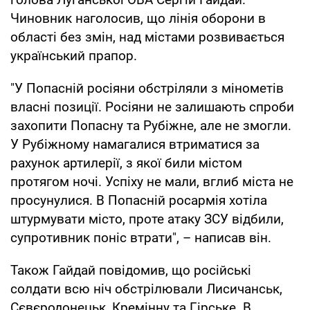
Чиновник наголосив, що лінія оборони в
області без змін, над містами розвивається
український прапор.
"У Попасній росіяни обстріляли з мінометів
власні позиції. Росіяни не залишають спроби
захопити Попасну та Рубіжне, але не змогли.
У Рубіжному намагалися втриматися за
рахунок артилерії, з якої били містом
протягом ночі. Успіху не мали, вглиб міста не
просунулися. В Попасній росармія хотіла
штурмувати місто, проте атаку ЗСУ відбили,
супротивник поніс втрати", – написав він.
Також Гайдай повідомив, що російські
солдати всю ніч обстрілювали Лисичанськ,
Сєвєродонецьк, Кремінну та Гірське. В