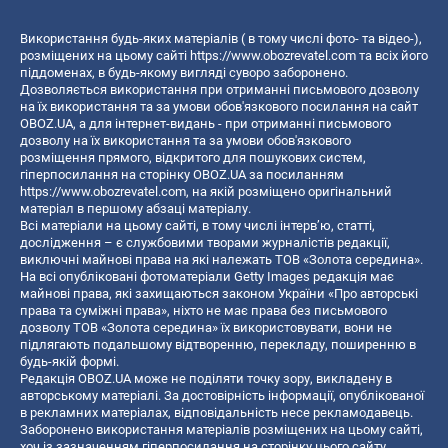
Використання будь-яких матеріалів ( в тому числі фото- та відео-),
розміщених на цьому сайті
https://www.obozrevatel.com
та всіх його
піддоменах, в будь-якому вигляді суворо заборонено.
Дозволяється використання при отриманні письмового дозволу
на їх використання та за умови обов'язкового посилання на сайт
OBOZ.UA, а для інтернет-видань - при отриманні письмового
дозволу на їх використання та за умови обов'язкового
розміщення прямого, відкритого для пошукових систем,
гіперпосилання на сторінку OBOZ.UA за посиланням
https://www.obozrevatel.com
, на якій розміщено оригінальний
матеріал в першому абзаці матеріалу.
Всі матеріали на цьому сайті, в тому числі інтерв’ю, статті,
дослідження – є службовими творами журналістів редакції,
виключні майнові права на які належать ТОВ «Золота середина».
На всі опубліковані фотоматеріали Getty Images редакція має
майнові права, які захищаються законом України «Про авторські
права та суміжні права», ніхто не має права без письмового
дозволу ТОВ «Золота середина» їх використовувати, вони не
підлягають подальшому відтворенню, перекладу, поширенню в
будь-якій формі.
Редакція OBOZ.UA може не поділяти точку зору, викладену в
авторському матеріалі. За достовірність інформації, опублікованої
в рекламних матеріалах, відповідальність несе рекламодавець.
Заборонено використання матеріалів розміщених на цьому сайті,
хоч із зазначенням гіперпосилання на сторінку цього сайту,