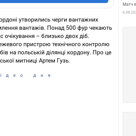
Матч в
6.08.20
ордоні утворились черги вантажних
млення вантажів. Понад 500 фур чекають
ас очікування – близько двох діб.
ежевого пристрою технічного контролю
ів на польській ділянці кордону. Про це
ької митниці Артем Гузь.
ідео дня