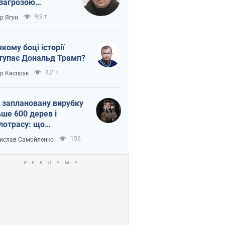
 загрозою
тична логістика
9,9 т.
ор Ягун
якому боці історії
тупає Дональд Трамп?
8,2 т.
ор Каспрук
 заплановану вирубку
ьше 600 дерев і
лотрасу: що
бувається на Теремках
156
ислав Самойленко
иєві