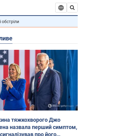
і обстріли
ливе
ина тяжкохворого Джо
ена назвала перший симптом,
 сигналізував про його