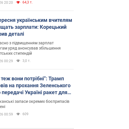
64,3 т.
26 20:20
вересня українським вчителям
ищать зарплати: Корецький
рив деталі
асно з підвищенням зарплат
гам уряд анонсував збільшення
тських стипендій
3,0 т.
26 00:29
 теж вони потрібні": Трамп
овів на прохання Зеленського
 передачі Україні ракет для
ot
анські запаси окремих боєприпасів
ені
609
26 00:59