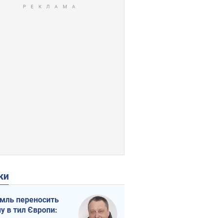
ки
мль переносить
ну в тил Європи: