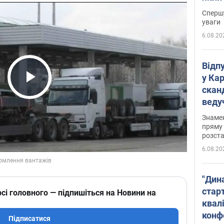
"агр
Спершу
уваги
6.08.20
Відп
у Ка
скан
Play Video
веду
захе
Знаме
пряму 
розста
6.08.20
"Дин
стар
сі головного — підпишіться на Новини на
квалі
конф
Підписатися