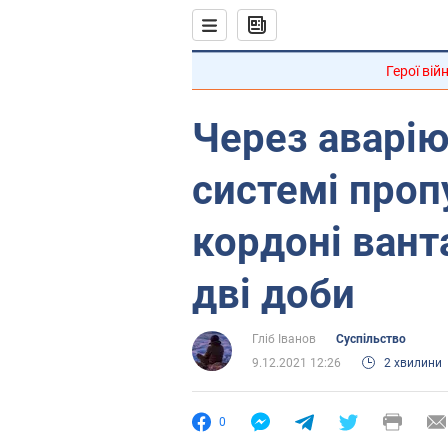
Герої вій
Через аварію
системі проп
кордоні вант
дві доби
Гліб Іванов
Суспільство
9.12.2021 12:26
2 хвилини
0