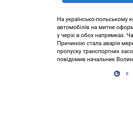
На українсько-польському к
автомобілів на митне офор
у черзі в обох напрямках. Ч
Причиною стала аварія мер
пропуску транспортних засоб
повідомив начальник Волинс
В