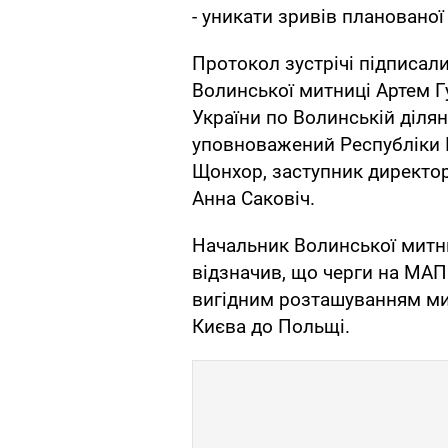
- уникати зривів планованої
Протокол зустрічі підписали
Волинської митниці Артем 
України по Волинській діля
уповноважений Республіки 
Щонхор, заступник директор
Анна Саковіч.
Начальник Волинської митни
відзначив, що черги на МАП
вигідним розташуванням ми
Києва до Польщі.