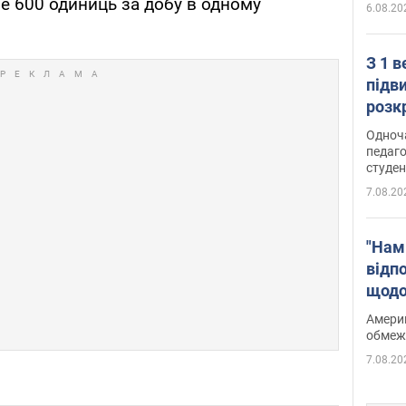
е 600 одиниць за добу в одному
6.08.20
З 1 
підв
розк
Одноч
педаго
студен
7.08.20
"Нам
відп
щодо
Patri
Америк
обмеж
7.08.20