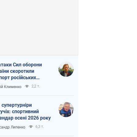
атаки Сил оборони
аїни скоротили
порт російських
топродуктів
2,2 т.
ій Клименко
 супертурніри
учіх: спортивний
ендар осені 2026 року
6,3 т.
сандр Липенко