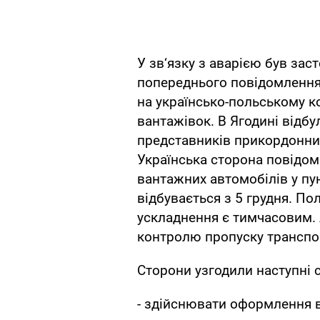
У зв‘язку з аварією був зас
попереднього повідомлення
на українсько-польському к
вантажівок. В Ягодині відбу
представників прикордонних
Українська сторона повідо
вантажних автомобілів у пун
відбувається з 5 грудня. По
ускладнення є тимчасовим.
контролю пропуску транспор
Сторони узгодили наступні сп
- здійснювати оформлення 