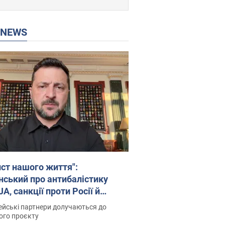
P NEWS
ист нашого життя":
нський про антибалістику
A, санкції проти Росії й
имку аграріїв. Відео
йські партнери долучаються до
ого проєкту