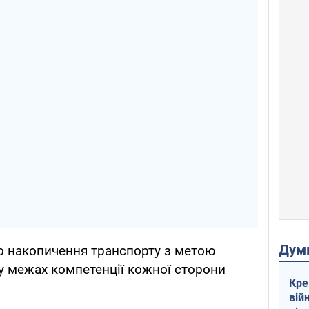
Дум
о накопичення транспорту з метою
 у межах компетенції кожної сторони
Кре
вій