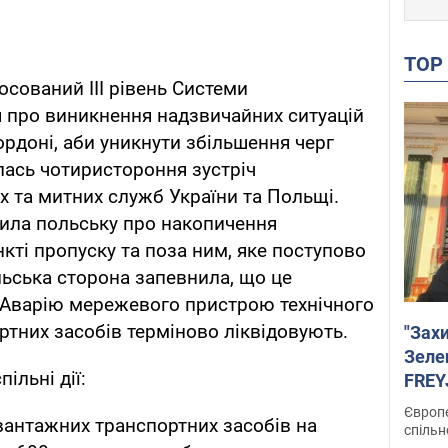
TO
тосований ІІІ рівень Системи
 про виникнення надзвичайних ситуацій
ордоні, аби уникнути збільшення черг
лась чотиристороння зустріч
 та митних служб України та Польщі.
мила польську про накопичення
кті пропуску та поза ним, яке поступово
льська сторона запевнила, що це
 Аварію мережевого пристрою технічного
тних засобів терміново ліквідовують.
"Зах
Зеле
ільні дії:
FREYJ
підтр
Європе
вантажних транспортних засобів на
спільн