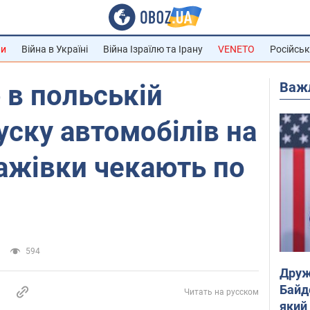
ни
Війна в Україні
Війна Ізраїлю та Ірану
VENETO
Російськ
Важ
 в польській
уску автомобілів на
ажівки чекають по
594
Друж
Байд
Читать на русском
який