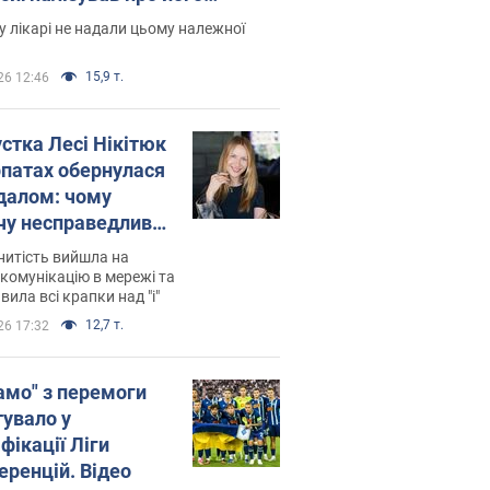
есивний" рак
 лікарі не надали цьому належної
15,9 т.
26 12:46
устка Лесі Нікітюк
рпатах обернулася
далом: чому
чу несправедливо
йтили
нитість вийшла на
комунікацію в мережі та
вила всі крапки над "і"
12,7 т.
26 17:32
амо" з перемоги
тувало у
фікації Ліги
еренцій. Відео