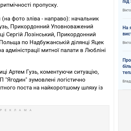
під
 ритмічності пропуску.
кри
Вікт
 (на фото зліва - направо): начальник
Гузь, Прикордонний Уповноважений
На 
вис
нці Сергій Лозінський, Прикордонний
Польща по Надбужанській ділянці Яцек
Вікт
а адміністрації митної палати в Любліні
Про
біл
ці Артем Гузь, коментуючи ситуацію,
теп
від
П "Ягодин" зумовлені логістично
Влад
у К
тного поста на найкоротшому шляху із