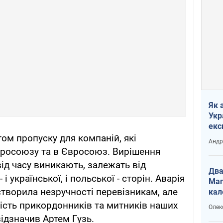
Як 
Укр
екс
наф
ом пропуску для компаній, які
Андр
вросоюзу та в Євросоюз. Вирішення
 від часу виникають, залежать від
Два
і української, і польської - сторін. Аварія
Маг
створила незручності перевізникам, але
кал
ість прикордонників та митників наших
Олек
відзначив Артем Гузь.