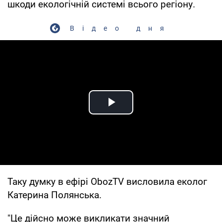
шкоди екологічній системі всього регіону.
Відео дня
Play Video
Таку думку в ефірі
ObozTV
висловила еколог
Катерина Полянська.
"Це дійсно може викликати значний