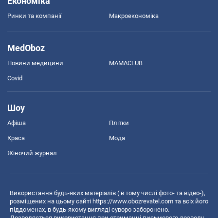
Економіка
Ринки та компанії
Макроекономіка
MedOboz
Новини медицини
MAMACLUB
Covid
Шоу
Афіша
Плітки
Краса
Мода
Жіночий журнал
Використання будь-яких матеріалів ( в тому числі фото- та відео-),
розміщених на цьому сайті
https://www.obozrevatel.com
та всіх його
піддоменах, в будь-якому вигляді суворо заборонено.
Дозволяється використання при отриманні письмового дозволу