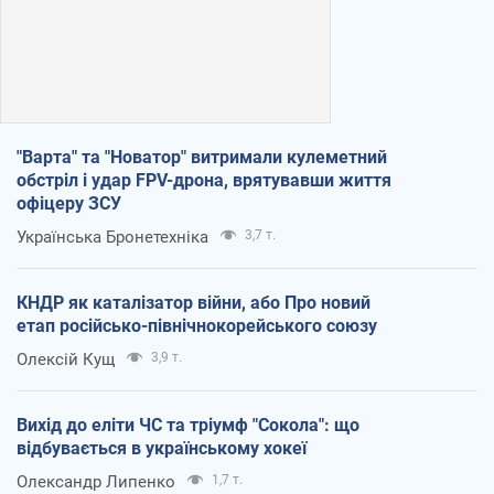
"Варта" та "Новатор" витримали кулеметний
обстріл і удар FPV-дрона, врятувавши життя
офіцеру ЗСУ
Українська Бронетехніка
3,7 т.
КНДР як каталізатор війни, або Про новий
етап російсько-північнокорейського союзу
Олексій Кущ
3,9 т.
Вихід до еліти ЧС та тріумф "Сокола": що
відбувається в українському хокеї
Олександр Липенко
1,7 т.