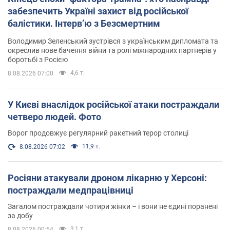
забезпечить Україні захист від російської
балістики. Інтерв’ю з Безсмертним
Володимир Зеленський зустрівся з українським дипломата та
окреслив нове бачення війни та ролі міжнародних партнерів у
боротьбі з Росією
4,6 т.
8.08.2026 07:00
У Києві внаслідок російської атаки постраждали
четверо людей. Фото
Ворог продовжує регулярний ракетний терор столиці
11,9 т.
8.08.2026 07:02
Росіяни атакували дроном лікарню у Херсоні:
постраждали медпрацівниці
Загалом постраждали чотири жінки – і вони не єдині поранені
за добу
3,1 т.
8.08.2026 00:54