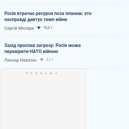
Росія втрачає ресурси поза планом: хто
насправді диктує темп війни
Сергій Місюра
10,3 т.
Захід проспав загрозу: Росія може
перевірити НАТО війною
Леонід Невзлін
4,3 т.