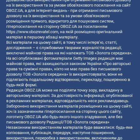
на їх використання та за умови обов'язкового посилання на сайт
OBOZ.UA, а для інтернет-видань - при отриманні письмового
дозволу на їх використання та за умови обов'язкового
розміщення прямого, відкритого для пошукових систем,
гіперпосилання на сторінку OBOZ.UA за посиланням
https://www.obozrevatel.com
, на якій розміщено оригінальний
матеріал в першому абзаці матеріалу.
Всі матеріали на цьому сайті, в тому числі інтерв’ю, статті,
дослідження – є службовими творами журналістів редакції,
виключні майнові права на які належать ТОВ «Золота середина».
На всі опубліковані фотоматеріали Getty Images редакція має
майнові права, які захищаються законом України «Про авторські
права та суміжні права», ніхто не має права без письмового
дозволу ТОВ «Золота середина» їх використовувати, вони не
підлягають подальшому відтворенню, перекладу, поширенню в
будь-якій формі.
Редакція OBOZ.UA може не поділяти точку зору, викладену в
авторському матеріалі. За достовірність інформації, опублікованої
в рекламних матеріалах, відповідальність несе рекламодавець.
Заборонено використання матеріалів розміщених на цьому сайті,
хоч із зазначенням гіперпосилання на сторінку цього сайту,
логотипу OBOZ.UA або будь-якого іншого згадування, але без
письмового дозволу Редакції/ТОВ «Золота середина»
Незаконним використанням матеріалів буде вважатися: будь-яке
копiювання, публiкацiя, передрук, наступне поширення,
використання, переробка з використанням, включенням до