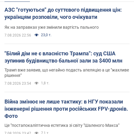
АЗС "готуються" до суттєвого підвищення цін:
українцям розповіли, чого очікувати
Як на заправках уже змінили вартість пального
23,0 т.
7.08.2026 22:56
"Білий дім не є власністю Трампа": суд США
зупинив будівництво бальної зали за $400 млн
Трамп вже заявив, що негайно подасть апеляцію а це "жахливе
рішення"
1,8 т.
7.08.2026 23:54
Війна змінює не лише тактику: в НГУ показали
інженерні рішення проти російських FPV-дронів.
Фото
Це "постапокаліптична естетика зі світу "Шаленого Макса"
7,1 т.
7.08.2026 23:47