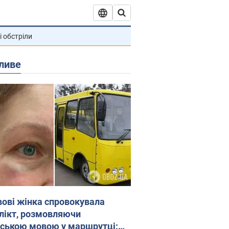
і обстріли
ливе
вові жінка спровокувала
лікт, розмовляючи
йською мовою у маршрутці: