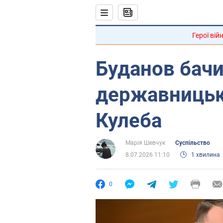
Герої вій
Буданов бачи
державницьк
Кулеба
Марія Шевчук
Суспільство
8.07.2026 11:10
1 хвилина
0