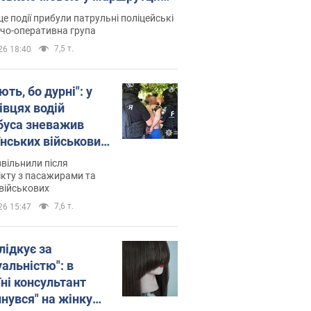
ція склала адмінпротокол.
це події прибули патрульні поліцейські
о
дчо-оперативна група
7,5 т.
26 18:40
ть, бо дурні": у
івцях водій
буса зневажив
їнських військових
латився. Відео
звільнили після
кту з пасажирами та
військових
7,6 т.
26 15:47
лідкує за
уальністю": в
їні консультант
инувся" на жінку