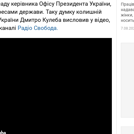
після
аду керівника Офісу Президента України,
Праців
розг
надава
ресами держави. Таку думку колишній
жінки,
Фото
України Дмитро Кулеба висловив у відео,
носить
каналі
Радіо Свобода.
7.08.20