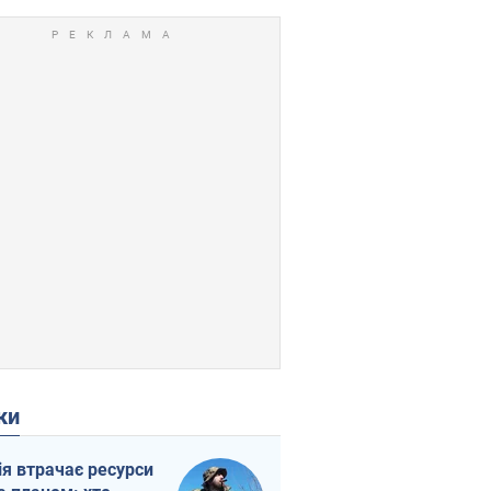
ки
ія втрачає ресурси