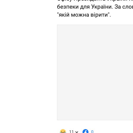
безпеки для України. За сл
"якій можна вірити".
11
0