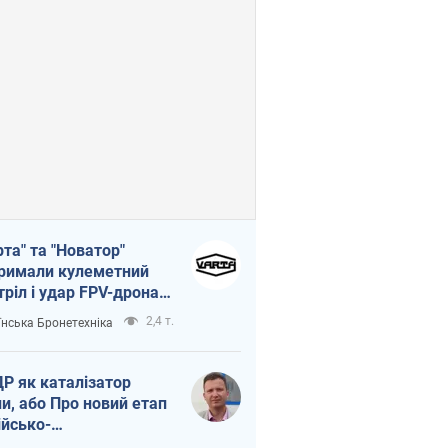
рта" та "Новатор"
римали кулеметний
тріл і удар FPV-дрона,
тувавши життя
2,4 т.
їнська Бронетехніка
церу ЗСУ
Р як каталізатор
ни, або Про новий етап
ійсько-
нічнокорейського