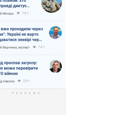
а планом: хто
правді диктує
п війни
7,4 т.
ій Місюра
 вже проходили через
ше": Україні не варто
даватися зневірі через
етний терор
7,4 т.
ій Марченко, експерт
ід проспав загрозу:
ія може перевірити
О війною
2,0 т.
ід Невзлін