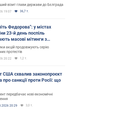
ший візит глави держави до Бєлграда
36,7 т.
26 19:07
іть Федорова": у містах
ни 23-й день поспіль
ають масові мітинги з
онками. Фото і відео
ики акцій продовжують серію
их протестів
1,2 т.
26 20:22
т США схвалив законопроєкт
 про санкції проти Росії: що
нт передбачає нові економічні
ення
3,0 т.
8.2026 20:29