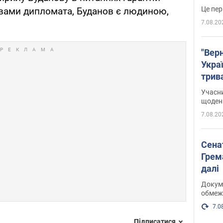
Це пер
овами дипломата, Буданов є людиною,
7.08.20
"Верн
Украї
трив
карт
Учасн
щоденн
7.08.20
Сена
Грема
далі
Докуме
обмеж
7.0
Підписатися