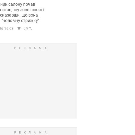
 хімієтерапії,
ник салону почав
орівся скандал.
ти оцінку зовнішності
 сказавши, що вона
 "чоловічу стрижку"
6,9 т.
26 16:03