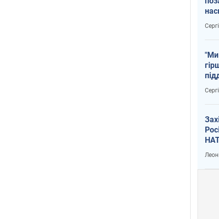
поз
нас
тем
Серг
"Ми
гір
під
рак
Серг
Зах
Рос
НАТ
Леон