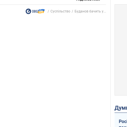
Суспільство
Буданов бачить у...
Дум
Рос