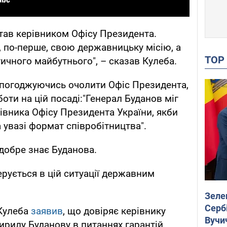
став керівником Офісу Президента.
, по-перше, свою державницьку місію, а
TO
тичного майбутнього", – сказав Кулеба.
 погоджуючись очолити Офіс Президента,
оти на цій посаді:"Генерал Буданов міг
рівника Офісу Президента України, якби
 увазі формат співробітництва".
добре знає Буданова.
ерується в цій ситуації державним
Зеле
Сербі
Кулеба
заявив
, що довіряє керівнику
Вучи
ирилу Буданову в питаннях гарантій