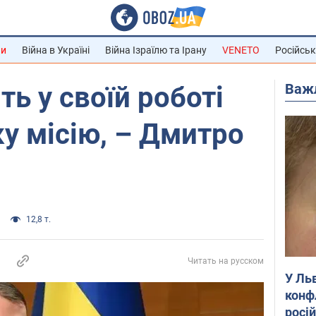
ни
Війна в Україні
Війна Ізраїлю та Ірану
VENETO
Російськ
Важ
ть у своїй роботі
у місію, – Дмитро
12,8 т.
Читать на русском
У Ль
конф
росі