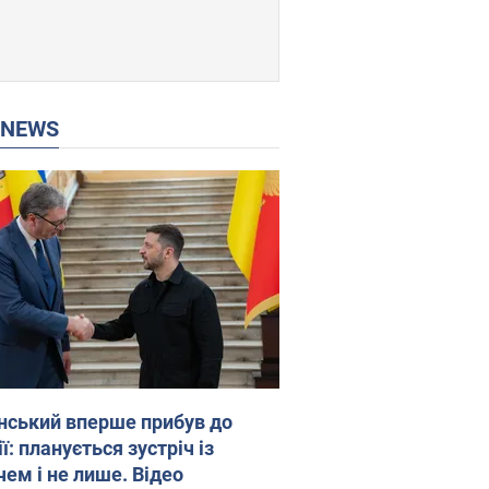
P NEWS
нський вперше прибув до
ї: планується зустріч із
чем і не лише. Відео