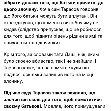
зібрати докази того, що батьки причетні до
цього злочину.
Хоча сам Тарасов говорив,
що його батьки можуть бути вплутані. Він
стверджував, що камені в вигрібну яму не
кидав (слідство припускає, що це робилося
для того, щоб підняти рівень рідини в ямі та
приховати тіло дівчинки).
Крім того, за словами тата Даші, ніж, яким
було скоєно вбивство, так і не знайшли. І
Тарасов каже, що не пам'ятає куди він
подівся, оскільки залишив його на місці
злочину.
Під час суду Тарасов також заявляв, що
злочин він скоїв для того, щоб помститися
своєму батькові.
Мовляв, його примушували