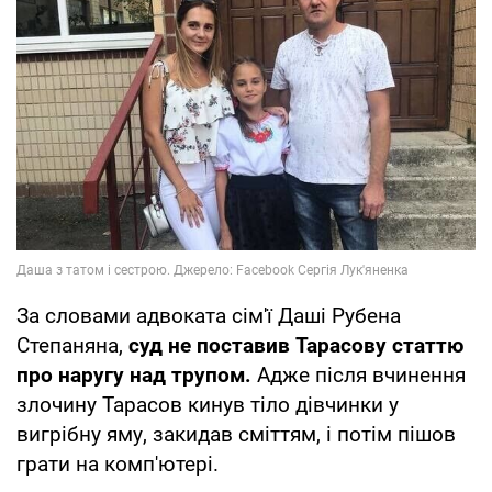
За словами адвоката сім'ї Даші Рубена
Степаняна,
суд не поставив Тарасову статтю
про наругу над трупом.
Адже після вчинення
злочину Тарасов кинув тіло дівчинки у
вигрібну яму, закидав сміттям, і потім пішов
грати на комп'ютері.