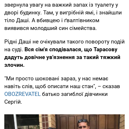
звернула увагу на важкий запах із туалету у
дворі будинку. Там, у вигрібній ямі, і знайшли
тіло Даші. А вбивцею і ґвалтівником
виявився молодший син сімейства.
Рідні Даші не очікували такого повороту подій
на суді.
Вся сім'я сподівалася, що Тарасову
дадуть довічне ув'язнення за такий тяжкий
злочин.
"Ми просто шоковані зараз, у нас немає
навіть слів, щоб описати наш стан", – сказав
OBOZREVATEL
батько загиблої дівчинки
Сергій.