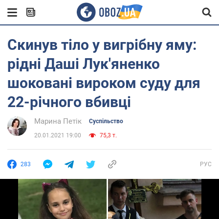
Скинув тіло у вигрібну яму:
рідні Даші Лук'яненко
шоковані вироком суду для
22-річного вбивці
Марина Петік
Суспільство
20.01.2021 19:00
75,3 т.
283
РУС