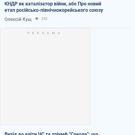
КНДР як каталізатор війни, або Про новий
етап російсько-північнокорейського союзу
Олексій Кущ
342
Вихід до еліти ЧС та тріумф "Сокола": що