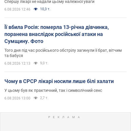
Спершу лікарі не надали цьому належної уваги
10,3 т.
6.08.2026 12:46
Її вбила Росія: померла 13-річна дівчинка,
поранена внаслідок російської атаки на
Сумщину. Фото
Того дня під час російського обстрілу загинули її брат, вітчим
та бабуся
9,0 т.
6.08.2026 12:13
Чому в СРСР лікарі носили лише білі халати
У цьому був як практичний, так і символічний сенс
2,7 т.
6.08.2026 13:00