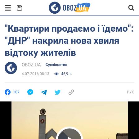
"Квартири продаємо і їдемо":
"ДНР" накрила нова хвиля
відтоку жителів
OBOZ.UA
Суспільство
4.07.2016 08:13
46,9 т.
107
РУС