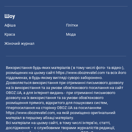
Шоу
Афіша
Плітки
Краса
Мода
Жіночий журнал
Використання будь-яких матеріалів ( в тому числі фото- та відео-),
розміщених на цьому сайті
https://www.obozrevatel.com
та всіх його
піддоменах, в будь-якому вигляді суворо заборонено.
Дозволяється використання при отриманні письмового дозволу
на їх використання та за умови обов'язкового посилання на сайт
OBOZ.UA, а для інтернет-видань - при отриманні письмового
дозволу на їх використання та за умови обов'язкового
розміщення прямого, відкритого для пошукових систем,
гіперпосилання на сторінку OBOZ.UA за посиланням
https://www.obozrevatel.com
, на якій розміщено оригінальний
матеріал в першому абзаці матеріалу.
Всі матеріали на цьому сайті, в тому числі інтерв’ю, статті,
дослідження – є службовими творами журналістів редакції,