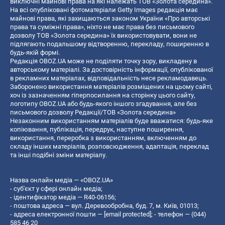
виключні майнові права на які належать ТОВ «Золота середина».
На всі опубліковані фотоматеріали Getty Images редакція має
майнові права, які захищаються законом України «Про авторські
права та суміжні права», ніхто не має права без письмового
дозволу ТОВ «Золота середина» їх використовувати, вони не
підлягають подальшому відтворенню, перекладу, поширенню в
будь-якій формі.
Редакція OBOZ.UA може не поділяти точку зору, викладену в
авторському матеріалі. За достовірність інформації, опублікованої
в рекламних матеріалах, відповідальність несе рекламодавець.
Заборонено використання матеріалів розміщених на цьому сайті,
хоч із зазначенням гіперпосилання на сторінку цього сайту,
логотипу OBOZ.UA або будь-якого іншого згадування, але без
письмового дозволу Редакції/ТОВ «Золота середина»
Незаконним використанням матеріалів буде вважатися: будь-яке
копiювання, публiкацiя, передрук, наступне поширення,
використання, переробка з використанням, включенням до
складу інших матеріалів, розповсюдження, адаптація, переклад
та інші подібні зміни матеріалу.
Назва онлайн медіа — «OBOZ.UA»
- суб'єкт у сфері онлайн медіа;
- ідентифікатор медіа — R40-06156;
- поштова адреса — вул. Деревообробна, буд. 7, м. Київ, 01013;
- адреса електронної пошти —
[email protected]
; - телефон — (044)
585 46 20