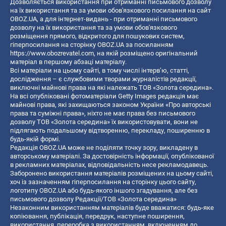
Дозволяється використання при отриманні письмового дозволу
на їх використання та за умови обов'язкового посилання на сайт
OBOZ.UA, а для інтернет-видань - при отриманні письмового
дозволу на їх використання та за умови обов'язкового
розміщення прямого, відкритого для пошукових систем,
гіперпосилання на сторінку OBOZ.UA за посиланням
https://www.obozrevatel.com
, на якій розміщено оригінальний
матеріал в першому абзаці матеріалу.
Всі матеріали на цьому сайті, в тому числі інтерв’ю, статті,
дослідження – є службовими творами журналістів редакції,
виключні майнові права на які належать ТОВ «Золота середина».
На всі опубліковані фотоматеріали Getty Images редакція має
майнові права, які захищаються законом України «Про авторські
права та суміжні права», ніхто не має права без письмового
дозволу ТОВ «Золота середина» їх використовувати, вони не
підлягають подальшому відтворенню, перекладу, поширенню в
будь-якій формі.
Редакція OBOZ.UA може не поділяти точку зору, викладену в
авторському матеріалі. За достовірність інформації, опублікованої
в рекламних матеріалах, відповідальність несе рекламодавець.
Заборонено використання матеріалів розміщених на цьому сайті,
хоч із зазначенням гіперпосилання на сторінку цього сайту,
логотипу OBOZ.UA або будь-якого іншого згадування, але без
письмового дозволу Редакції/ТОВ «Золота середина»
Незаконним використанням матеріалів буде вважатися: будь-яке
копiювання, публiкацiя, передрук, наступне поширення,
використання, переробка з використанням, включенням до