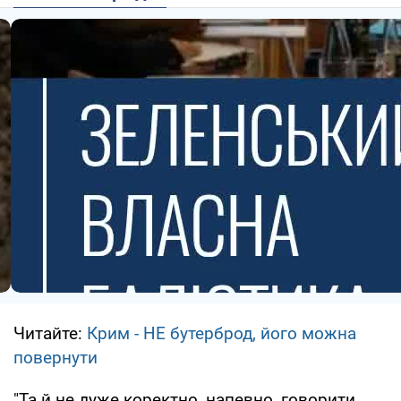
Читайте:
Крим - НЕ бутерброд, його можна
повернути
"Та й не дуже коректно, напевно, говорити