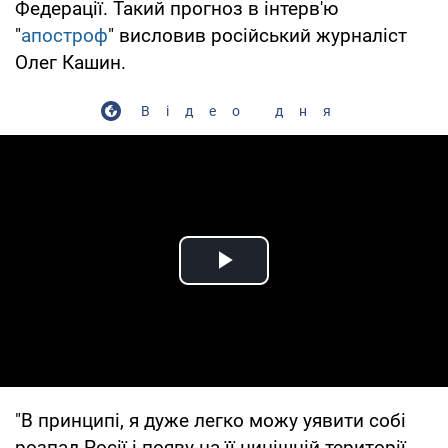
Федерації. Такий прогноз в інтерв'ю
"
апостроф
" висловив російський журналіст
Олег Кашин.
Відео дня
Play Video
"В принципі, я дуже легко можу уявити собі
розпад Росії і появу на її нинішній території