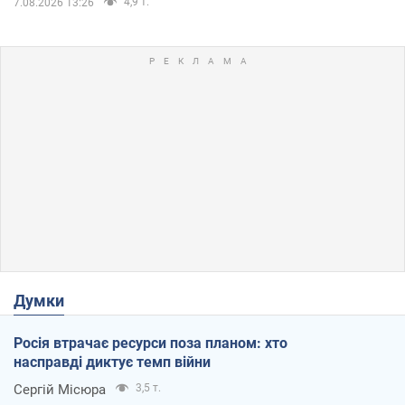
4,9 т.
7.08.2026 13:26
Думки
Росія втрачає ресурси поза планом: хто
насправді диктує темп війни
Сергій Місюра
3,5 т.