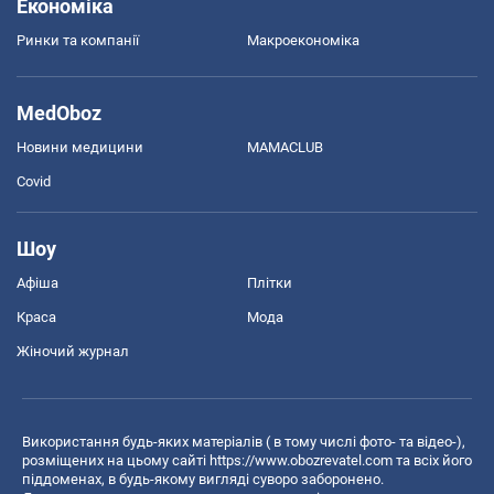
Економіка
Ринки та компанії
Макроекономіка
MedOboz
Новини медицини
MAMACLUB
Covid
Шоу
Афіша
Плітки
Краса
Мода
Жіночий журнал
Використання будь-яких матеріалів ( в тому числі фото- та відео-),
розміщених на цьому сайті
https://www.obozrevatel.com
та всіх його
піддоменах, в будь-якому вигляді суворо заборонено.