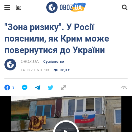
"Зона ризику". У Росії
пояснили, як Крим може
повернутися до України
OBOZ.UA
Суспільство
14.08.2016 01:09
36,0 т.
3
РУС