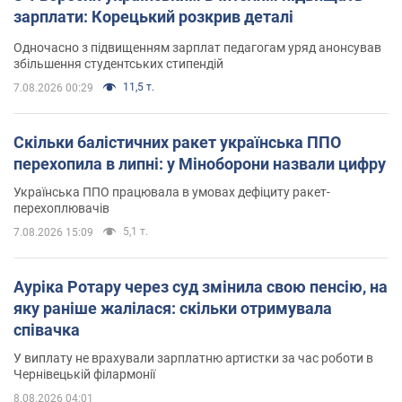
зарплати: Корецький розкрив деталі
Одночасно з підвищенням зарплат педагогам уряд анонсував
збільшення студентських стипендій
11,5 т.
7.08.2026 00:29
Скільки балістичних ракет українська ППО
перехопила в липні: у Міноборони назвали цифру
Українська ППО працювала в умовах дефіциту ракет-
перехоплювачів
5,1 т.
7.08.2026 15:09
Ауріка Ротару через суд змінила свою пенсію, на
яку раніше жалілася: скільки отримувала
співачка
У виплату не врахували зарплатню артистки за час роботи в
Чернівецькій філармонії
8.08.2026 04:01