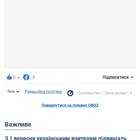
0
3
Підписатися
Теги
Редакційна політика
Суспільство
"Зона ризику". У...
Повернутися на головну OBOZ
Важливе
З 1 вересня українським вчителям підвищать