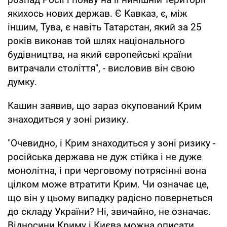
якихось нових держав. Є Кавказ, є, між
іншим, Тува, є навіть Татарстан, який за 25
років виконав той шлях національного
будівництва, на який європейські країни
витрачали століття", - висловив він свою
думку.
Кашин заявив, що зараз окупований Крим
знаходиться у зоні ризику.
"Очевидно, і Крим знаходиться у зоні ризику -
російська держава не дуж стійка і не дуже
монолітна, і при черговому потрясінні вона
цілком може втратити Крим. Чи означає це,
що він у цьому випадку радісно повернеться
до складу України? Ні, звичайно, не означає.
Відносини Криму і Києва можна описати