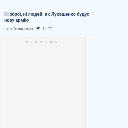
Ні зброї, ні людей: як Лукашенко будує
нову армію
Ігар Тишкевич
15,7 т.