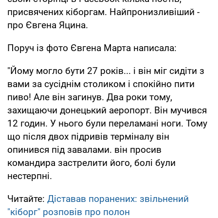
присвячених кіборгам. Найпронизливіший -
про Євгена Яцина.
Поруч із фото Євгена Марта написала:
"Йому могло бути 27 років... і він міг сидіти з
вами за сусіднім столиком і спокійно пити
пиво! Але він загинув. Два роки тому,
захищаючи донецький аеропорт. Він мучився
12 годин. У нього були переламані ноги. Тому
що після двох підривів терміналу він
опинився під завалами. він просив
командира застрелити його, болі були
нестерпні.
Читайте:
Діставав поранених: звільнений
"кіборг" розповів про полон