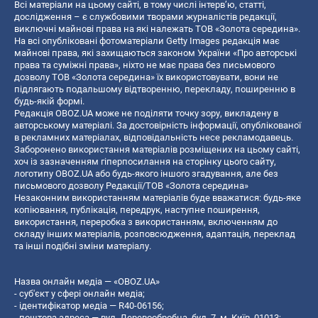
Всі матеріали на цьому сайті, в тому числі інтерв’ю, статті,
дослідження – є службовими творами журналістів редакції,
виключні майнові права на які належать ТОВ «Золота середина».
На всі опубліковані фотоматеріали Getty Images редакція має
майнові права, які захищаються законом України «Про авторські
права та суміжні права», ніхто не має права без письмового
дозволу ТОВ «Золота середина» їх використовувати, вони не
підлягають подальшому відтворенню, перекладу, поширенню в
будь-якій формі.
Редакція OBOZ.UA може не поділяти точку зору, викладену в
авторському матеріалі. За достовірність інформації, опублікованої
в рекламних матеріалах, відповідальність несе рекламодавець.
Заборонено використання матеріалів розміщених на цьому сайті,
хоч із зазначенням гіперпосилання на сторінку цього сайту,
логотипу OBOZ.UA або будь-якого іншого згадування, але без
письмового дозволу Редакції/ТОВ «Золота середина»
Незаконним використанням матеріалів буде вважатися: будь-яке
копiювання, публiкацiя, передрук, наступне поширення,
використання, переробка з використанням, включенням до
складу інших матеріалів, розповсюдження, адаптація, переклад
та інші подібні зміни матеріалу.
Назва онлайн медіа — «OBOZ.UA»
- суб'єкт у сфері онлайн медіа;
- ідентифікатор медіа — R40-06156;
- поштова адреса — вул. Деревообробна, буд. 7, м. Київ, 01013;