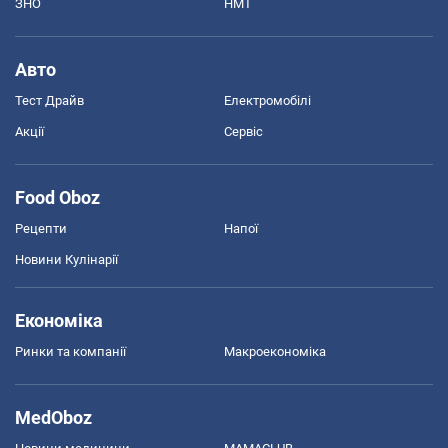
ЗНО
НМТ
Авто
Тест Драйв
Електромобілі
Акції
Сервіс
Food Oboz
Рецепти
Напої
Новини Кулінарії
Економіка
Ринки та компанії
Макроекономіка
MedOboz