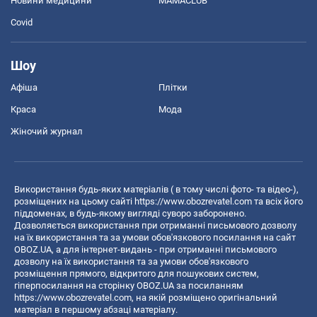
Новини медицини
MAMACLUB
Covid
Шоу
Афіша
Плітки
Краса
Мода
Жіночий журнал
Використання будь-яких матеріалів ( в тому числі фото- та відео-),
розміщених на цьому сайті
https://www.obozrevatel.com
та всіх його
піддоменах, в будь-якому вигляді суворо заборонено.
Дозволяється використання при отриманні письмового дозволу
на їх використання та за умови обов'язкового посилання на сайт
OBOZ.UA, а для інтернет-видань - при отриманні письмового
дозволу на їх використання та за умови обов'язкового
розміщення прямого, відкритого для пошукових систем,
гіперпосилання на сторінку OBOZ.UA за посиланням
https://www.obozrevatel.com
, на якій розміщено оригінальний
матеріал в першому абзаці матеріалу.