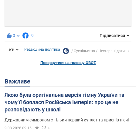
0
9
Підписатися
Теги
Редакційна політика
Суспільство
Нестерпні дати: в...
Повернутися на головну OBOZ
Важливе
Якою була оригінальна версія гімну України та
чому її боялася Російська імперія: про це не
розповідають у школі
Державним символом є тільки перший куплет та приспів пісні
2,3 т.
9.08.2026 09:15