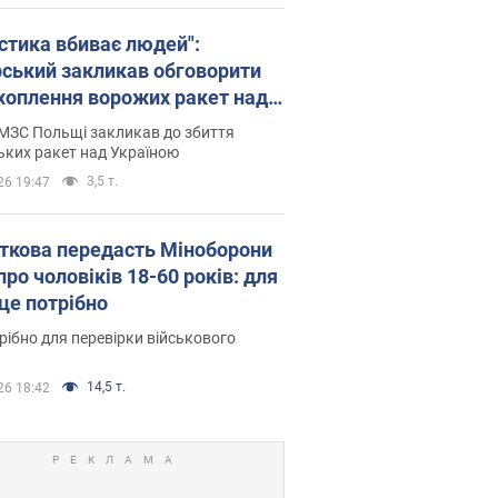
істика вбиває людей":
рський закликав обговорити
хоплення ворожих ракет над
їною
МЗС Польщі закликав до збиття
ьких ракет над Україною
3,5 т.
26 19:47
ткова передасть Міноборони
про чоловіків 18-60 років: для
 це потрібно
рібно для перевірки військового
14,5 т.
26 18:42