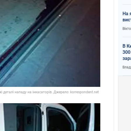
На 
вис
Вікт
В К
300
зар
всу
Влад