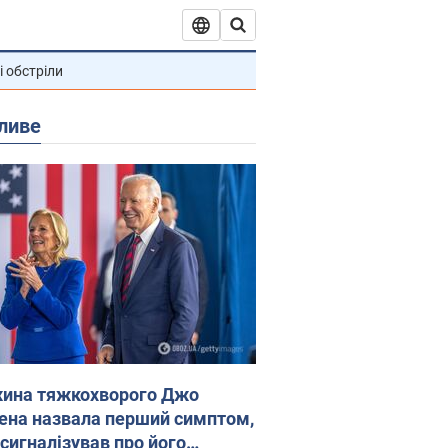
і обстріли
ливе
ина тяжкохворого Джо
ена назвала перший симптом,
 сигналізував про його