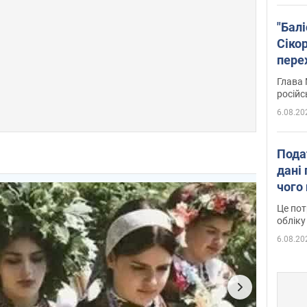
"Бал
Сіко
пере
Укра
Глава 
російс
6.08.20
Пода
дані 
чого
Це пот
обліку
6.08.20