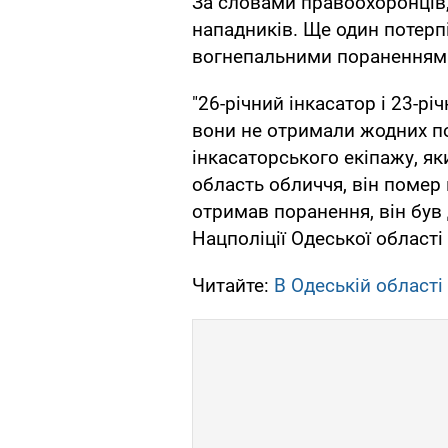
За словами правоохоронців,
нападників. Ще один потерп
вогнепальними пораненням
"26-річний інкасатор і 23-р
вони не отримали жодних по
інкасаторського екіпажу, я
область обличчя, він помер 
отримав поранення, він був 
Нацполіції Одеської області
Читайте:
В Одеській області