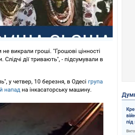
 не викрали гроші. "Грошові цінності
Слідчі дії тривають", - підсумували в
", у четвер, 10 березня, в Одесі
група
й напад
на інкасаторську машину.
Дум
Кре
вій
під
кри
Вікт