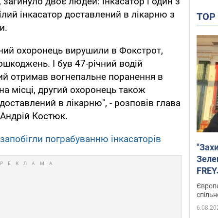
 загинуло двоє людей: інкасатор і один з
ілий інкасатор доставлений в лікарню з
TO
и.
ічний охоронець вирушили в Фокстрот,
шкоджень. І був 47-річний водій
кий отримав вогнепальне поранення в
на місці, другий охоронець також
доставлений в лікарню", - розповів глава
 Андрій Костюк.
 запобігли пограбуванню інкасаторів
"Зах
Зеле
FREYJ
підтр
Європе
спільн
6.08.20