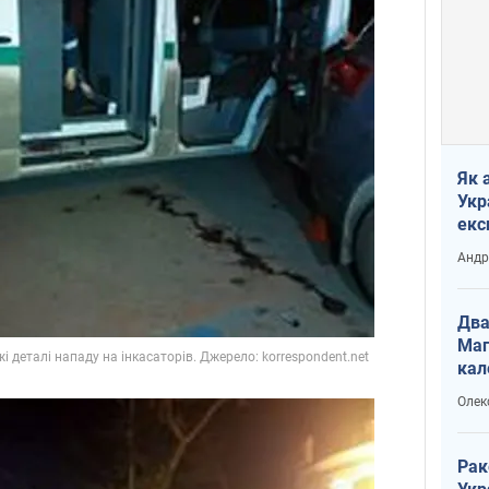
Як 
Укр
екс
наф
Андр
Два
Маг
кал
Олек
Рак