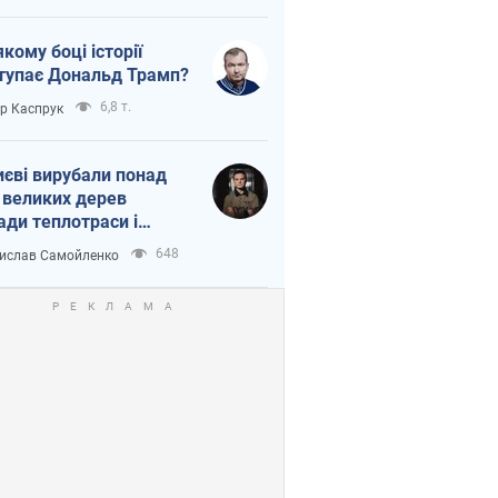
якому боці історії
тупає Дональд Трамп?
6,8 т.
ор Каспрук
иєві вирубали понад
 великих дерев
ади теплотраси і
переч Генплану
648
ислав Самойленко