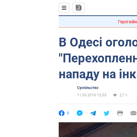
Герої вій
В Одесі огол
"Перехопленн
нападу на ін
Суспільство
11.03.2016 12:03
2,7 т.
0