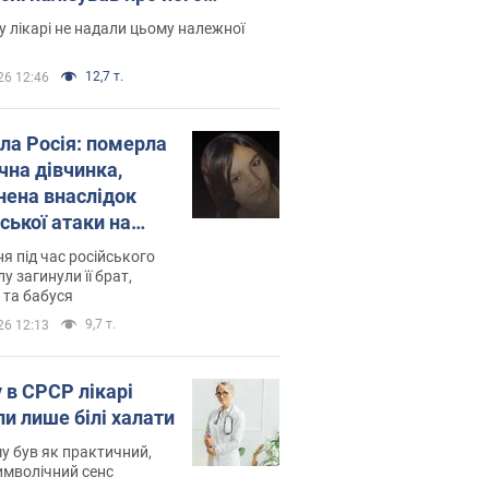
есивний" рак
 лікарі не надали цьому належної
12,7 т.
26 12:46
ила Росія: померла
чна дівчинка,
нена внаслідок
ської атаки на
ину. Фото
ня під час російського
лу загинули її брат,
 та бабуся
9,7 т.
26 12:13
 в СРСР лікарі
ли лише білі халати
у був як практичний,
символічний сенс