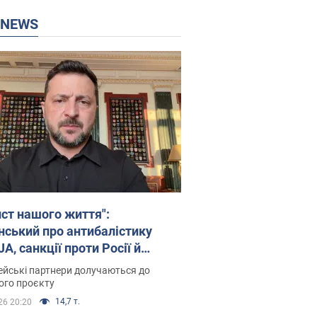
P NEWS
ист нашого життя":
нський про антибалістику
A, санкції проти Росії й
имку аграріїв. Відео
йські партнери долучаються до
ого проєкту
14,7 т.
26 20:20