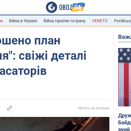
ни
Війна в Україні
Війна Ізраїлю та Ірану
VENETO
Російськ
Важ
ошено план
я": свіжі деталі
касаторів
Читать на русском
Друж
Байд
який