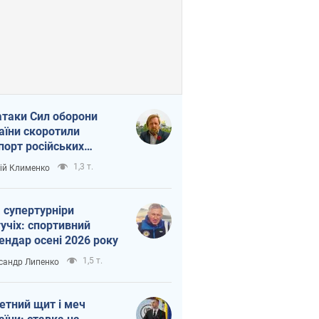
атаки Сил оборони
аїни скоротили
порт російських
топродуктів
1,3 т.
ій Клименко
 супертурніри
учіх: спортивний
ендар осені 2026 року
1,5 т.
сандр Липенко
етний щит і меч