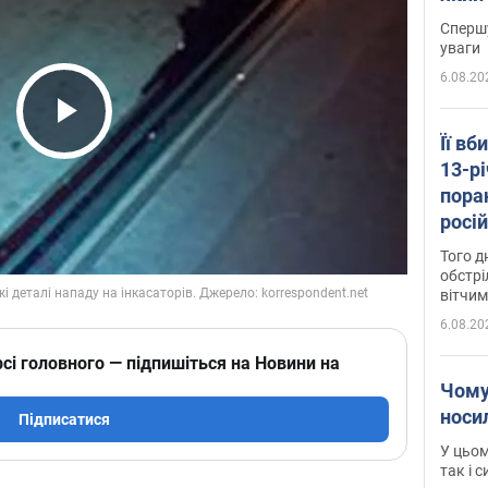
"агр
Спершу
уваги
6.08.20
Play Video
Її вб
13-рі
пора
росій
Сумщ
Того д
обстрі
вітчим
6.08.20
сі головного — підпишіться на Новини на
Чому
носи
Підписатися
У цьом
так і 