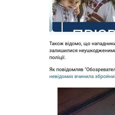
Також відомо, що нападники
залишилися неушкодженими. 
поліції.
Як повідомляв "Обозреватель
невідомих вчинила збройни