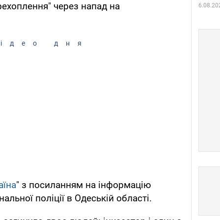
рехоплення" через напад на
6.08.20
ідео дня
аїна
" з посиланням на інформацію
альної поліції в Одеській області.