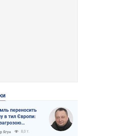
ки
мль переносить
ну в тил Європи:
 загрозою
тична логістика
8,0 т.
ор Ягун