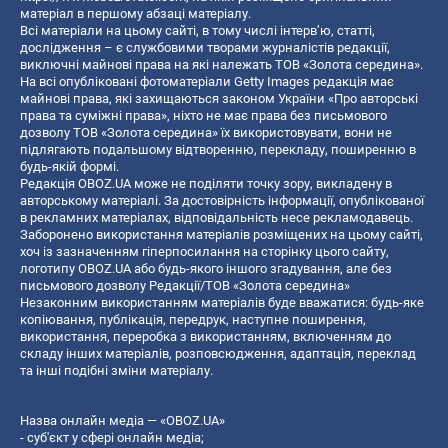
матеріал в першому абзаці матеріалу.
Всі матеріали на цьому сайті, в тому числі інтерв’ю, статті,
дослідження – є службовими творами журналістів редакції,
виключні майнові права на які належать ТОВ «Золота середина».
На всі опубліковані фотоматеріали Getty Images редакція має
майнові права, які захищаються законом України «Про авторські
права та суміжні права», ніхто не має права без письмового
дозволу ТОВ «Золота середина» їх використовувати, вони не
підлягають подальшому відтворенню, перекладу, поширенню в
будь-якій формі.
Редакція OBOZ.UA може не поділяти точку зору, викладену в
авторському матеріалі. За достовірність інформації, опублікованої
в рекламних матеріалах, відповідальність несе рекламодавець.
Заборонено використання матеріалів розміщених на цьому сайті,
хоч із зазначенням гіперпосилання на сторінку цього сайту,
логотипу OBOZ.UA або будь-якого іншого згадування, але без
письмового дозволу Редакції/ТОВ «Золота середина»
Незаконним використанням матеріалів буде вважатися: будь-яке
копiювання, публiкацiя, передрук, наступне поширення,
використання, переробка з використанням, включенням до
складу інших матеріалів, розповсюдження, адаптація, переклад
та інші подібні зміни матеріалу.
Назва онлайн медіа — «OBOZ.UA»
- суб'єкт у сфері онлайн медіа;