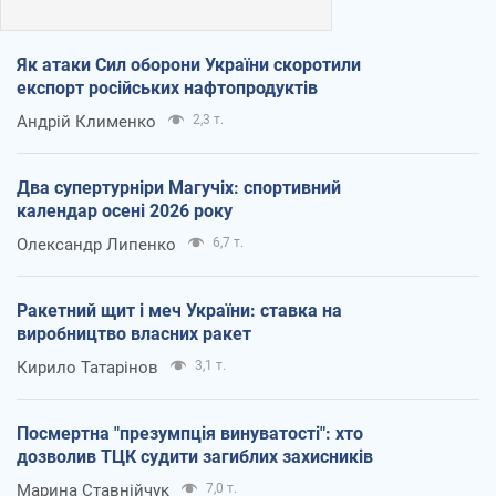
Як атаки Сил оборони України скоротили
експорт російських нафтопродуктів
Андрій Клименко
2,3 т.
Два супертурніри Магучіх: спортивний
календар осені 2026 року
Олександр Липенко
6,7 т.
Ракетний щит і меч України: ставка на
виробництво власних ракет
Кирило Татарінов
3,1 т.
Посмертна "презумпція винуватості": хто
дозволив ТЦК судити загиблих захисників
Марина Ставнійчук
7,0 т.