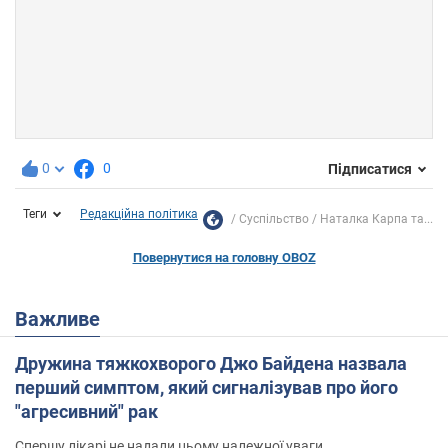
0
0
Підписатися
Теги
Редакційна політика
Суспільство
Наталка Карпа та...
Повернутися на головну OBOZ
Важливе
Дружина тяжкохворого Джо Байдена назвала
перший симптом, який сигналізував про його
"агресивний" рак
Спершу лікарі не надали цьому належної уваги