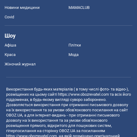
Новини медицини
MAMACLUB
Covid
Шоу
Афіша
Плітки
Краса
Мода
Жіночий журнал
Використання будь-яких матеріалів ( в тому числі фото- та відео-),
розміщених на цьому сайті
https://www.obozrevatel.com
та всіх його
піддоменах, в будь-якому вигляді суворо заборонено.
Дозволяється використання при отриманні письмового дозволу
на їх використання та за умови обов'язкового посилання на сайт
OBOZ.UA, а для інтернет-видань - при отриманні письмового
дозволу на їх використання та за умови обов'язкового
розміщення прямого, відкритого для пошукових систем,
гіперпосилання на сторінку OBOZ.UA за посиланням
https://www.obozrevatel.com
, на якій розміщено оригінальний