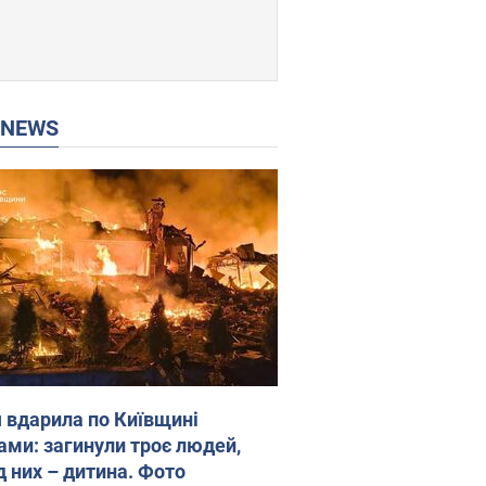
P NEWS
я вдарила по Київщині
ами: загинули троє людей,
д них – дитина. Фото