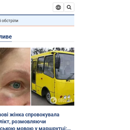
і обстріли
ливе
вові жінка спровокувала
лікт, розмовляючи
йською мовою у маршрутці: