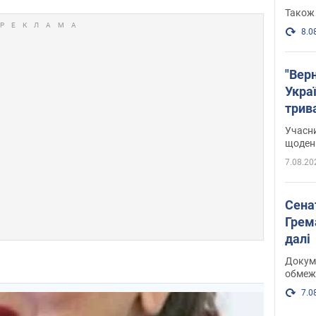
Також 
8.0
"Верн
Украї
трив
карт
Учасн
щоденн
7.08.20
Сена
Грема
далі
Докуме
обмеж
7.0