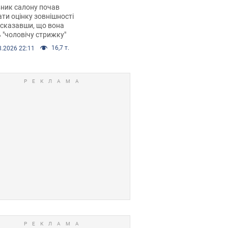
 хімієтерапії,
ник салону почав
орівся скандал.
ти оцінку зовнішності
 сказавши, що вона
 "чоловічу стрижку"
16,7 т.
8.2026 22:11