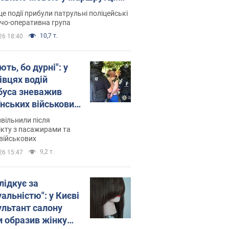
ція склала адмінпротокол.
це події прибули патрульні поліцейські
о
дчо-оперативна група
10,7 т.
26 18:40
ть, бо дурні": у
івцях водій
буса зневажив
їнських військових
латився. Відео
звільнили після
кту з пасажирами та
військових
9,2 т.
26 15:47
лідкує за
альністю": у Києві
ультант салону
и образив жінку