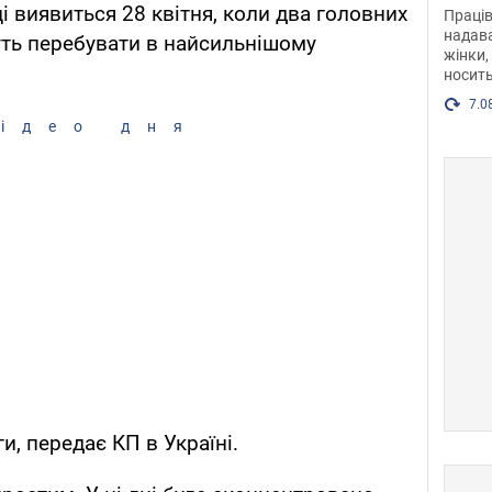
після
 виявиться 28 квітня, коли два головних
Праців
розг
надава
дуть перебувати в найсильнішому
жінки,
Фото
носить
7.0
ідео дня
, передає КП в Україні.