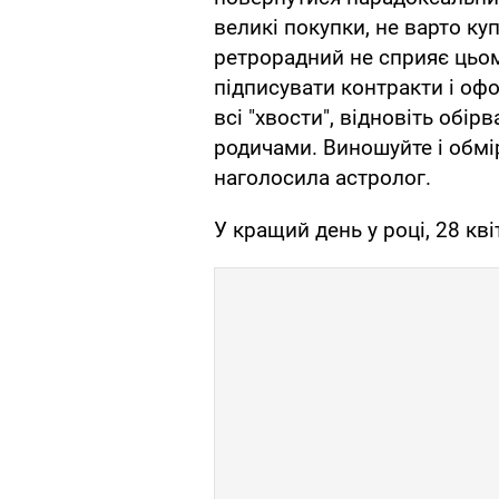
великі покупки, не варто к
ретрорадний не сприяє цьом
підписувати контракти і оф
всі "хвости", відновіть обірв
родичами. Виношуйте і обмірк
наголосила астролог.
У кращий день у році, 28 кв