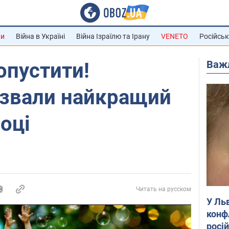
ни
Війна в Україні
Війна Ізраїлю та Ірану
VENETO
Російськ
Важ
опустити!
азвали найкращий
оці
Читать на русском
У Ль
конф
росі