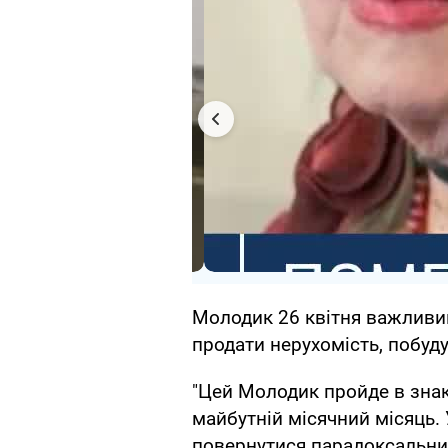
Молодик 26 квітня важливий
продати нерухомість, побуду
"Цей Молодик пройде в знак
майбутній місячний місяць.
повернутися парадоксальним