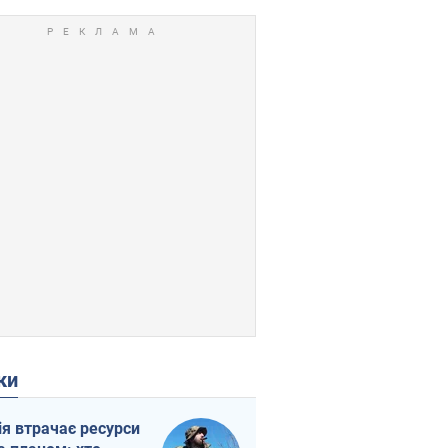
ки
ія втрачає ресурси