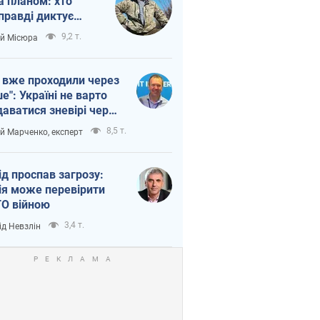
а планом: хто
правді диктує
п війни
9,2 т.
ій Місюра
 вже проходили через
ше": Україні не варто
даватися зневірі через
етний терор
8,5 т.
ій Марченко, експерт
ід проспав загрозу:
ія може перевірити
О війною
3,4 т.
ід Невзлін