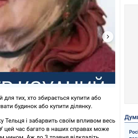
 для тих, хто збирається купити або
вати будинок або купити ділянку.
Дум
у Тельця і забарвить своїм впливом весь
 У цей час багато в наших справах може
Рос
 чином. Аж до 3 травня відкладіть