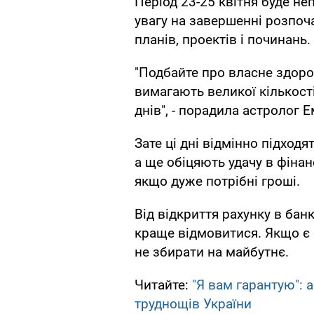
Період 23-25 квітня буде не
увагу на завершенні розпоча
планів, проектів і починань.
"Подбайте про власне здоров
вимагають великої кількості 
днів", - порадила астролог 
Зате ці дні відмінно підход
а ще обіцяють удачу в фіна
якщо дуже потрібні гроші.
Від відкриття рахунку в ба
краще відмовитися. Якщо є б
не збирати на майбутнє.
Читайте:
"Я вам гарантую": 
труднощів України