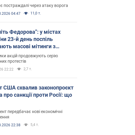
є постраждалі через атаку ворога
11,0 т.
8.2026 04:47
іть Федорова": у містах
ни 23-й день поспіль
ають масові мітинги з
онками. Фото і відео
ики акцій продовжують серію
их протестів
2,7 т.
26 22:22
т США схвалив законопроєкт
 про санкції проти Росії: що
нт передбачає нові економічні
ення
5,4 т.
8.2026 22:38