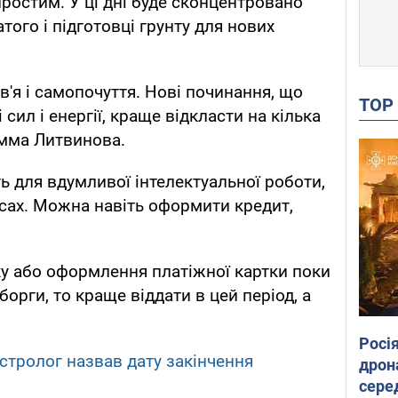
простим. У ці дні буде сконцентровано
того і підготовці грунту для нових
'я і самопочуття. Нові починання, що
TO
сил і енергії, краще відкласти на кілька
Емма Литвинова.
ять для вдумливої інтелектуальної роботи,
нсах. Можна навіть оформити кредит,
нку або оформлення платіжної картки поки
орги, то краще віддати в цей період, а
Росі
астролог назвав дату закінчення
дрон
сере