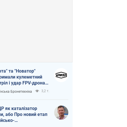
рта" та "Новатор"
римали кулеметний
тріл і удар FPV-дрона,
тувавши життя
3,2 т.
їнська Бронетехніка
церу ЗСУ
Р як каталізатор
ни, або Про новий етап
ійсько-
нічнокорейського