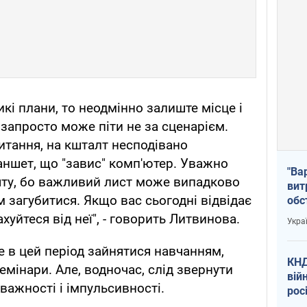
икі плани, то неодмінно залиште місце і
 запросто може піти не за сценарієм.
итання, на кшталт несподівано
ншет, що "завис" комп'ютер. Уважно
"Ва
шту, бо важливий лист може випадково
вит
м загубитися. Якщо вас сьогодні відвідає
обс
вря
ахуйтеся від неї", - говорить Литвинова.
Укра
офі
е в цей період зайнятися навчанням,
КНД
семінари. Але, водночас, слід звернути
вій
оважності і імпульсивності.
рос
пів