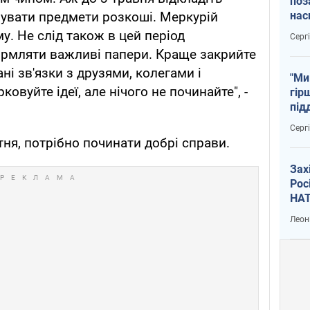
поз
нас
упувати предмети розкоші. Меркурій
тем
у. Не слід також в цей період
Серг
ормляти важливі папери. Краще закрийте
ані зв'язки з друзями, колегами і
"Ми
овуйте ідеї, але нічого не починайте", -
гір
під
рак
Серг
ітня, потрібно починати добрі справи.
Зах
Рос
НАТ
Леон